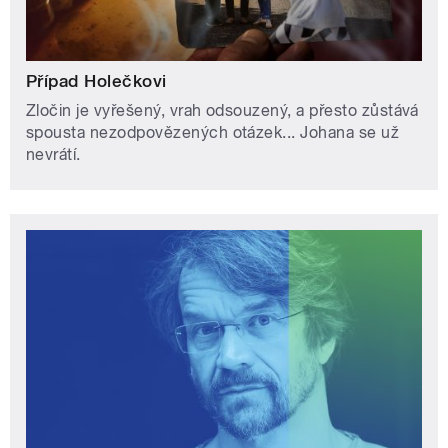
Případ Holečkovi
Zločin je vyřešený, vrah odsouzený, a přesto zůstává
spousta nezodpovězených otázek... Johana se už
nevrátí.