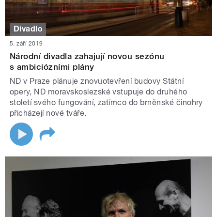
Divadlo
5. září 2019
Národní divadla zahajují novou sezónu
s ambiciózními plány
ND v Praze plánuje znovuotevření budovy Státní
opery, ND moravskoslezské vstupuje do druhého
století svého fungování, zatímco do brněnské činohry
přicházejí nové tváře.