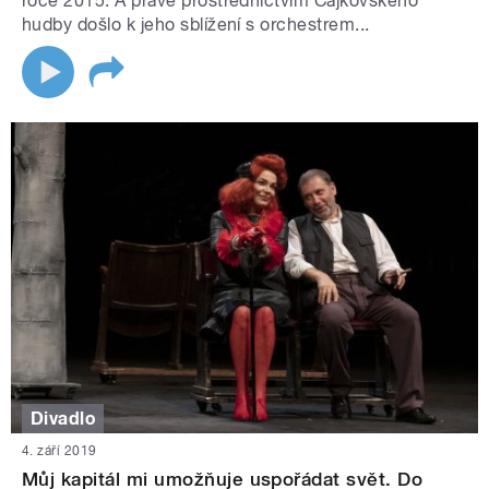
roce 2015. A právě prostřednictvím Čajkovského
hudby došlo k jeho sblížení s orchestrem...
Divadlo
4. září 2019
Můj kapitál mi umožňuje uspořádat svět. Do