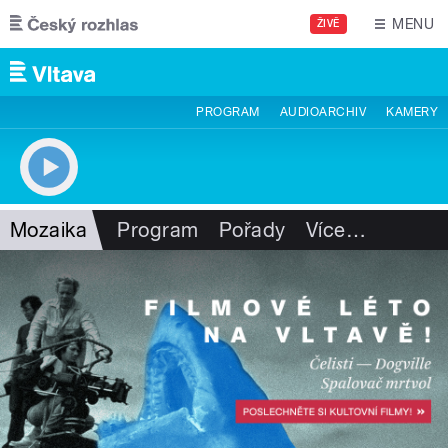
Přejít k hlavnímu obsahu
MENU
ŽIVĚ
PROGRAM
AUDIOARCHIV
KAMERY
Mozaika
Program
Pořady
Více
…