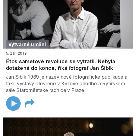
Výtvarné umění
5. září 2019
Étos sametové revoluce se vytratil. Nebyla
dotažená do konce, říká fotograf Jan Šibík
Jan Šibík 1989 je název nové fotografické publikace a
také výstavy otevřené v Křížové chodbě a Rytířském
sále Staroměstské radnice v Praze.