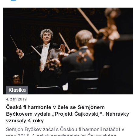
Klasika
4. září 2019
Česká filharmonie v čele se Semjonem
Byčkovem vydala „Projekt Čajkovskij“. Nahrávky
vznikaly 4 roky
Semjon Byčkov začal s Českou filharmonií natáčet v