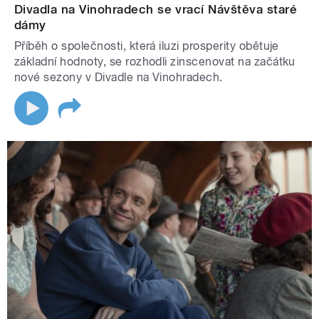
Divadla na Vinohradech se vrací Návštěva staré
dámy
Příběh o společnosti, která iluzi prosperity obětuje
základní hodnoty, se rozhodli zinscenovat na začátku
nové sezony v Divadle na Vinohradech.