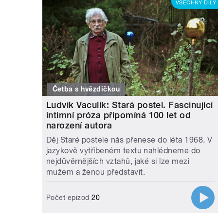
VŠECHNY DÍLY
Četba s hvězdičkou
Ludvík Vaculík: Stará postel. Fascinující
intimní próza připomíná 100 let od
narození autora
Děj Staré postele nás přenese do léta 1968. V
jazykově vytříbeném textu nahlédneme do
nejdůvěrnějších vztahů, jaké si lze mezi
mužem a ženou představit.
Počet epizod
20