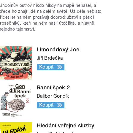
Lincolnův ostrov nikdo nikdy na mapě nenašel, a
přece ho znají lidé na celém světě. Už déle než sto
třicet let na něm prožívají dobrodružství s pěticí
trosečníků, kteří na něm našli útočiště, a hlavně
nejedno tajemství.
Limonádový Joe
Jiří Brdečka
Koupit
Ranní špek 2
Dalibor Gondík
Koupit
Hledání veřejné služby