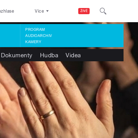
ozhlase
Více
ŽIVĚ
PROGRAM
AUDIOARCHIV
KAMERY
Dokumenty
Hudba
Videa