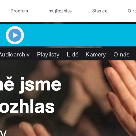
Program
mujRozhlas
Stanice
O r
Audioarchiv
Playlisty
Lidé
Kamery
O nás