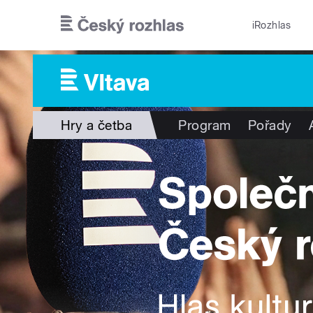
Přejít k hlavnímu obsahu
iRozhlas
Hry a četba
Program
Pořady