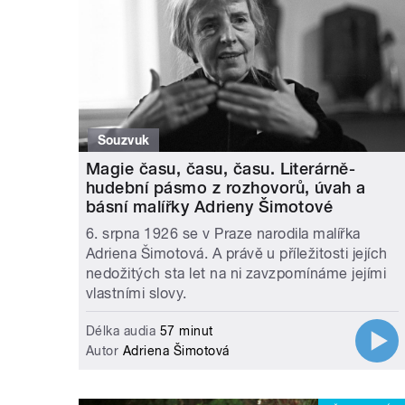
Souzvuk
Magie času, času, času. Literárně-
hudební pásmo z rozhovorů, úvah a
básní malířky Adrieny Šimotové
6. srpna 1926 se v Praze narodila malířka
Adriena Šimotová. A právě u příležitosti jejích
nedožitých sta let na ni zavzpomínáme jejími
vlastními slovy.
Délka audia
57 minut
Autor
Adriena Šimotová