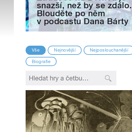
snazší, než by se zdálo.
Blouděte po něm
v podcastu Dana Bárty
Vše
Nejnovější
Nejposlouchanější
Biografie