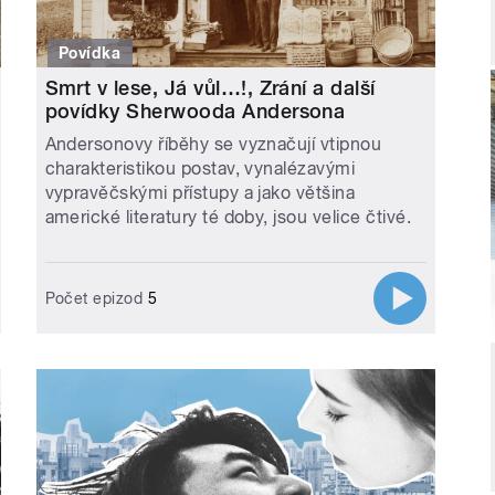
Povídka
Smrt v lese, Já vůl…!, Zrání a další
povídky Sherwooda Andersona
Andersonovy říběhy se vyznačují vtipnou
charakteristikou postav, vynalézavými
vypravěčskými přístupy a jako většina
americké literatury té doby, jsou velice čtivé.
Počet epizod
5