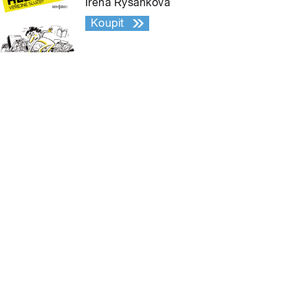
Irena Ryšánková
Koupit