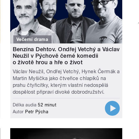
Večerní drama
Benzína Dehtov. Ondřej Vetchý a Václav
Neužil v Pýchově černé komedii
o životě hrou a hře o život
Václav Neužil, Ondřej Vetchý, Hynek Čermák a
Martin Myšička jako čtveřice chlapíků na
prahu čtyřicítky, kterým vlastní nedospělá
dospělost připraví divoké dobrodružství.
Délka audia
52 minut
Autor
Petr Pýcha