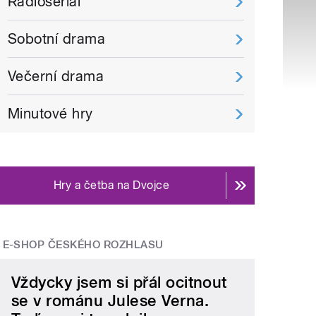
Radioseriál
Sobotní drama
Večerní drama
Minutové hry
Hry a četba na Dvojce
E-SHOP ČESKÉHO ROZHLASU
Vždycky jsem si přál ocitnout
se v románu Julese Verna.