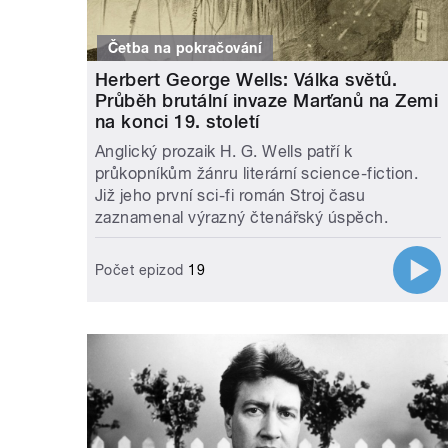
Četba na pokračování
Herbert George Wells: Válka světů.
Průběh brutální invaze Marťanů na Zemi
na konci 19. století
Anglický prozaik H. G. Wells patří k
průkopníkům žánru literární science-fiction.
Již jeho první sci-fi román Stroj času
zaznamenal výrazný čtenářský úspěch.
Počet epizod
19