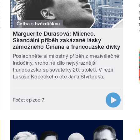
Četba s hvězdičkou
Marguerite Durasová: Milenec.
Skandální příběh zakázané lásky
zámožného Číňana a francouzské dívky
Poslechněte si milostný příběh z meziválečné
Indočíny, vrcholné dílo nejvýraznější
francouzské spisovatelky 20. století. V režii
Lukáše Kopeckého čte Jana Štvrtecká.
Počet epizod
7