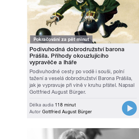
Pokračování za pět minut
Podivuhodná dobrodružství barona
Prášila. Příhody okouzlujícího
vypravěče a lháře
Podivuhodné cesty po vodě i souši, polní
tažení a veselá dobrodružství Barona Prášila,
jak je vypravuje při víně v kruhu přátel. Napsal
Gottfried August Bürger.
Délka audia
118 minut
Autor
Gottfried August Bürger