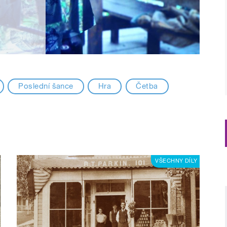
Poslední šance
Hra
Četba
VŠECHNY DÍLY