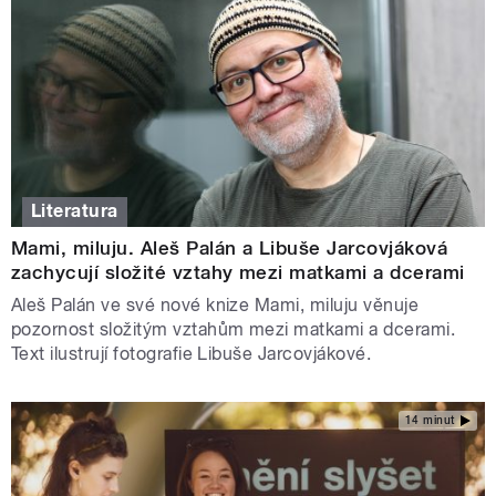
Literatura
Mami, miluju. Aleš Palán a Libuše Jarcovjáková
zachycují složité vztahy mezi matkami a dcerami
Aleš Palán ve své nové knize Mami, miluju věnuje
pozornost složitým vztahům mezi matkami a dcerami.
Text ilustrují fotografie Libuše Jarcovjákové.
14 minut