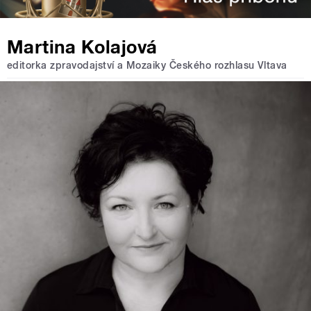
Martina Kolajová
editorka zpravodajství a Mozaiky Českého rozhlasu Vltava