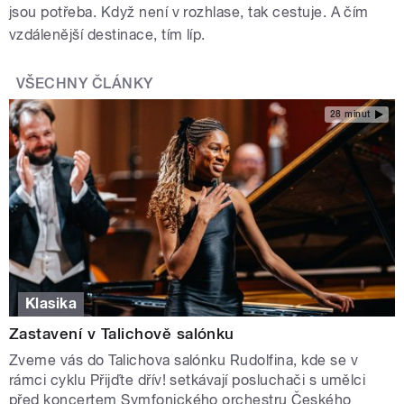
jsou potřeba. Když není v rozhlase, tak cestuje. A čím
vzdálenější destinace, tím líp.
VŠECHNY ČLÁNKY
28 minut
Klasika
Zastavení v Talichově salónku
Zveme vás do Talichova salónku Rudolfina, kde se v
rámci cyklu Přijďte dřív! setkávají posluchači s umělci
před koncertem Symfonického orchestru Českého