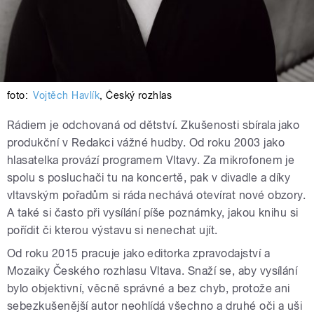
foto:
Vojtěch Havlík
,
Český rozhlas
Rádiem je odchovaná od dětství. Zkušenosti sbírala jako
produkční v Redakci vážné hudby. Od roku 2003 jako
hlasatelka provází programem Vltavy. Za mikrofonem je
spolu s posluchači tu na koncertě, pak v divadle a díky
vltavským pořadům si ráda nechává otevírat nové obzory.
A také si často při vysílání píše poznámky, jakou knihu si
pořídit či kterou výstavu si nenechat ujít.
Od roku 2015 pracuje jako editorka zpravodajství a
Mozaiky Českého rozhlasu Vltava. Snaží se, aby vysílání
bylo objektivní, věcně správné a bez chyb, protože ani
sebezkušenější autor neohlídá všechno a druhé oči a uši