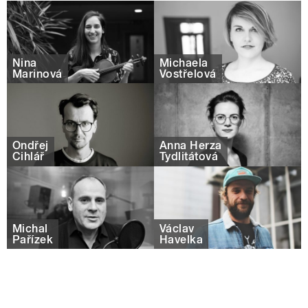
Nina
Michaela
Marinová
Vostřelová
Ondřej
Anna Herza
Cihlář
Tydlitátová
Michal
Václav
Pařízek
Havelka