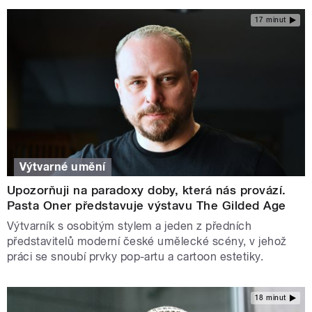
17 minut
Výtvarné umění
Upozorňuji na paradoxy doby, která nás provází.
Pasta Oner představuje výstavu The Gilded Age
Výtvarník s osobitým stylem a jeden z předních
představitelů moderní české umělecké scény, v jehož
práci se snoubí prvky pop-artu a cartoon estetiky.
18 minut