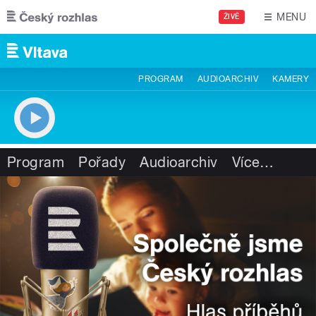
Přejít k hlavnímu obsahu
MENU
ŽIVĚ
PROGRAM
AUDIOARCHIV
KAMERY
Program
Pořady
Audioarchiv
Více
…