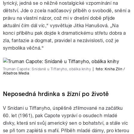
lyrický, jedná se o něžně nostalgické vzpomínání na
dětství. Jde o zcela nadčasový příběh o svobodě, snění a
právu na vlastní názor, což mi v dnešní době přijde
aktuální čím dál víc,“ vysvětluje Jitka Hanušová. „Na
konci příběhu pak dojde k dramatickému střetu dobra a
zla, fantazie a dogmat, pravidel a nezávislosti, což je
symbolika věčná.“
Truman Capote: Snídaně u Tiffanyho, obálka knihy
|
foto:
Kniha Zlín /
Albatros Media
Neposedná hrdinka s žízní po životě
V Snídani u Tiffanyho, úspěšně zfilmované na začátku
60. let (1961), pak Capote vypráví o osudech mladé
dívky, která sní svůj americký sen o bohatství, a stále víc
se při tom zaplétá s mafií. Příběh mladé dámy, pro kterou