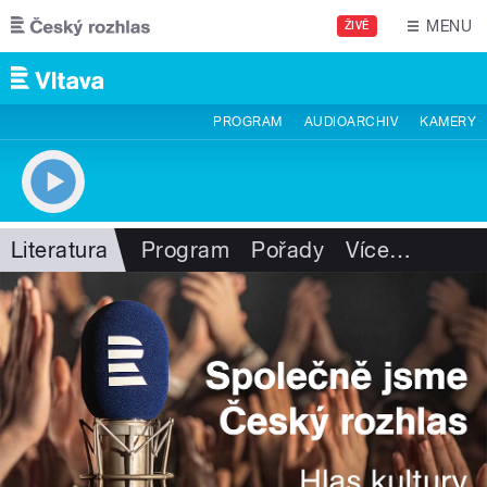
Přejít k hlavnímu obsahu
MENU
ŽIVĚ
PROGRAM
AUDIOARCHIV
KAMERY
Literatura
Program
Pořady
Více
…