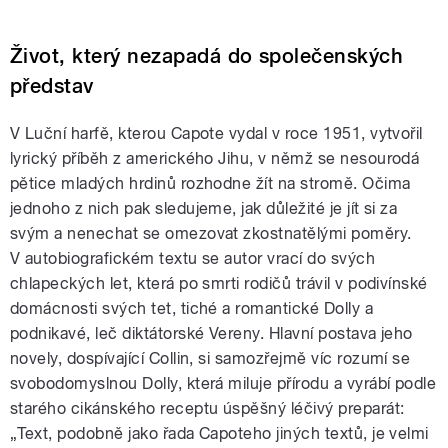
Život, který nezapadá do společenských
představ
V Luční harfě, kterou Capote vydal v roce 1951, vytvořil
lyrický příběh z amerického Jihu, v němž se nesourodá
pětice mladých hrdinů rozhodne žít na stromě. Očima
jednoho z nich pak sledujeme, jak důležité je jít si za
svým a nenechat se omezovat zkostnatělými poměry.
V autobiografickém textu se autor vrací do svých
chlapeckých let, která po smrti rodičů trávil v podivínské
domácnosti svých tet, tiché a romantické Dolly a
podnikavé, leč diktátorské Vereny. Hlavní postava jeho
novely, dospívající Collin, si samozřejmě víc rozumí se
svobodomyslnou Dolly, která miluje přírodu a vyrábí podle
starého cikánského receptu úspěšný léčivý preparát:
„Text, podobně jako řada Capoteho jiných textů, je velmi