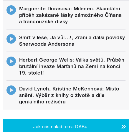
Marguerite Durasová: Milenec. Skandální
příběh zakázané lásky zámožného Číňana
a francouzské dívky
Smrt v lese, Já vůl…!, Zrání a další povídky
Sherwooda Andersona
Herbert George Wells: Válka světů. Průběh
brutální invaze Marťanů na Zemi na konci
19. století
David Lynch, Kristine McKennová: Místo
snění. Výběr z knihy o životě a díle
geniálního režiséra
Jak nás naladíte na DABu