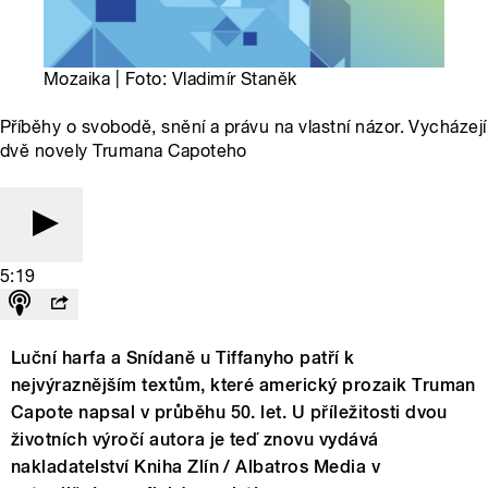
Mozaika | Foto: Vladimír Staněk
Příběhy o svobodě, snění a právu na vlastní názor. Vycházejí
dvě novely Trumana Capoteho
5:19
Luční harfa a Snídaně u Tiffanyho patří k
nejvýraznějším textům, které americký prozaik Truman
Capote napsal v průběhu 50. let. U příležitosti dvou
životních výročí autora je teď znovu vydává
nakladatelství Kniha Zlín / Albatros Media v