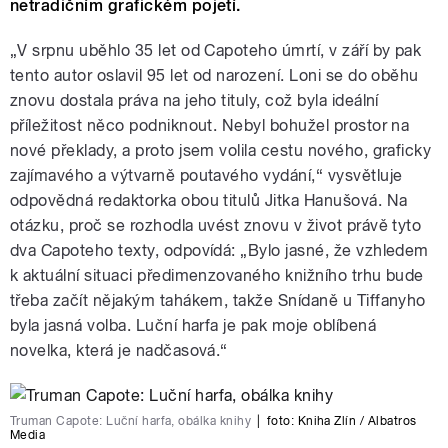
netradičním grafickém pojetí.
„V srpnu uběhlo 35 let od Capoteho úmrtí, v září by pak
tento autor oslavil 95 let od narození. Loni se do oběhu
znovu dostala práva na jeho tituly, což byla ideální
příležitost něco podniknout. Nebyl bohužel prostor na
nové překlady, a proto jsem volila cestu nového, graficky
zajímavého a výtvarně poutavého vydání,“ vysvětluje
odpovědná redaktorka obou titulů Jitka Hanušová. Na
otázku, proč se rozhodla uvést znovu v život právě tyto
dva Capoteho texty, odpovídá: „Bylo jasné, že vzhledem
k aktuální situaci předimenzovaného knižního trhu bude
třeba začít nějakým tahákem, takže Snídaně u Tiffanyho
byla jasná volba. Luční harfa je pak moje oblíbená
novelka, která je nadčasová.“
Truman Capote: Luční harfa, obálka knihy
|
foto:
Kniha Zlín / Albatros
Media