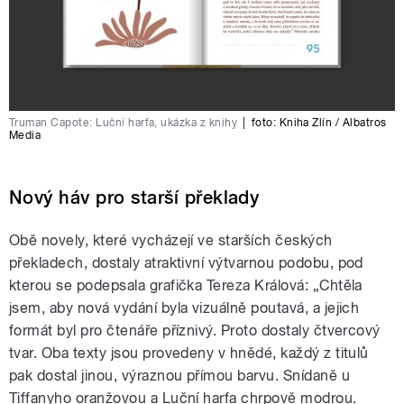
Truman Capote: Luční harfa, ukázka z knihy
|
foto:
Kniha Zlín / Albatros
Media
Nový háv pro starší překlady
Obě novely, které vycházejí ve starších českých
překladech, dostaly atraktivní výtvarnou podobu, pod
kterou se podepsala grafička Tereza Králová: „Chtěla
jsem, aby nová vydání byla vizuálně poutavá, a jejich
formát byl pro čtenáře příznivý. Proto dostaly čtvercový
tvar. Oba texty jsou provedeny v hnědé, každý z titulů
pak dostal jinou, výraznou přímou barvu. Snídaně u
Tiffanyho oranžovou a Luční harfa chrpově modrou.