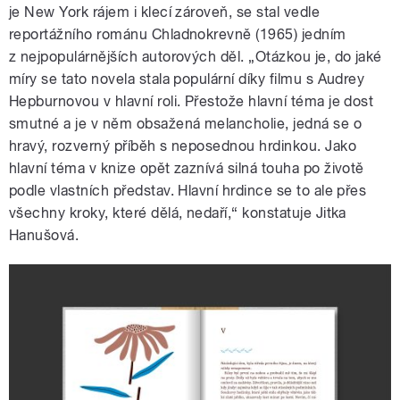
je New York rájem i klecí zároveň, se stal vedle
reportážního románu Chladnokrevně (1965) jedním
z nejpopulárnějších autorových děl. „Otázkou je, do jaké
míry se tato novela stala populární díky filmu s Audrey
Hepburnovou v hlavní roli. Přestože hlavní téma je dost
smutné a je v něm obsažená melancholie, jedná se o
hravý, rozverný příběh s neposednou hrdinkou. Jako
hlavní téma v knize opět zaznívá silná touha po životě
podle vlastních představ. Hlavní hrdince se to ale přes
všechny kroky, které dělá, nedaří,“ konstatuje Jitka
Hanušová.