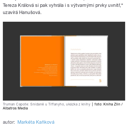
Tereza Králová si pak vyhrála i s výtvarnými prvky uvnitř,“
uzavírá Hanušová.
Truman Capote: Snídaně u Tiffanyho, ukázka z knihy
|
foto:
Kniha Zlín /
Albatros Media
autor:
Markéta Kaňková