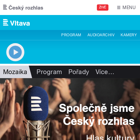
Přejít k hlavnímu obsahu
MENU
ŽIVĚ
PROGRAM
AUDIOARCHIV
KAMERY
Mozaika
Program
Pořady
Více
…