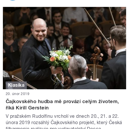
Klasika
20. únor 2019
Čajkovského hudba mě provází celým životem,
říká Kirill Gerstein
V pražském Rudolfinu vrcholí ve dnech 20., 21. a 22.
února 2019 rozsáhlý Čajkovského projekt, který Česká
filharmonie realizuje pro vydavatelství Decca.