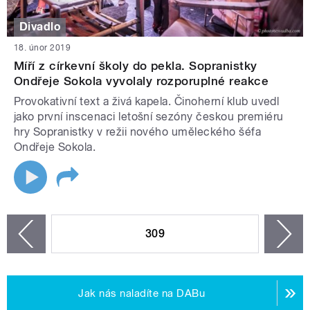
Divadlo
18. únor 2019
Míří z církevní školy do pekla. Sopranistky
Ondřeje Sokola vyvolaly rozporuplné reakce
Provokativní text a živá kapela. Činoherní klub uvedl
jako první inscenaci letošní sezóny českou premiéru
hry Sopranistky v režii nového uměleckého šéfa
Ondřeje Sokola.
STRÁNKY
309
n
zí
Jak nás naladíte na DABu