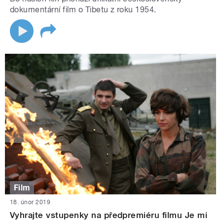
dokumentární film o Tibetu z roku 1954.
Film
18. únor 2019
Vyhrajte vstupenky na předpremiéru filmu Je mi