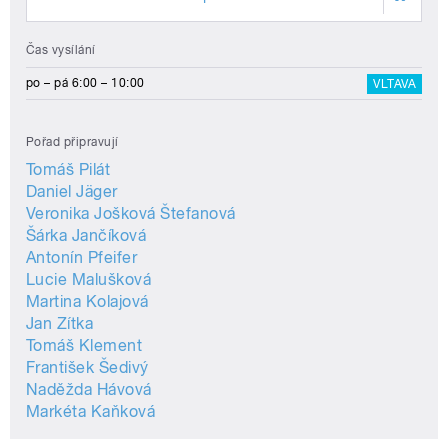
Čas vysílání
po – pá 6:00 – 10:00
VLTAVA
Pořad připravují
Tomáš Pilát
Daniel Jäger
Veronika Jošková Štefanová
Šárka Jančíková
Antonín Pfeifer
Lucie Malušková
Martina Kolajová
Jan Zítka
Tomáš Klement
František Šedivý
Naděžda Hávová
Markéta Kaňková