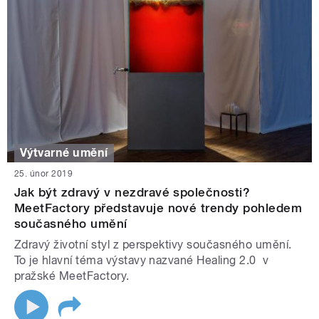
Výtvarné umění
25. únor 2019
Jak být zdravý v nezdravé společnosti?
MeetFactory představuje nové trendy pohledem
současného umění
Zdravý životní styl z perspektivy současného umění.
To je hlavní téma výstavy nazvané Healing 2.0 v
pražské MeetFactory.