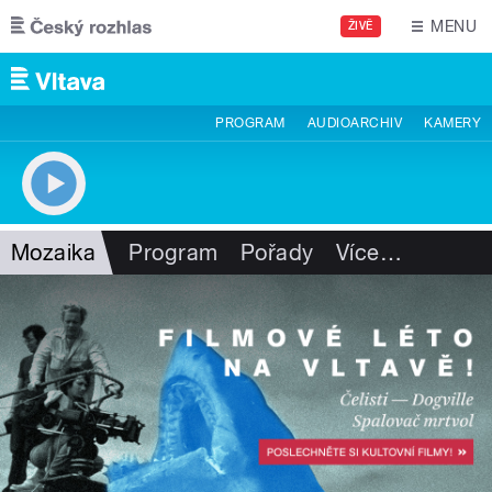
Přejít k hlavnímu obsahu
MENU
ŽIVĚ
PROGRAM
AUDIOARCHIV
KAMERY
Mozaika
Program
Pořady
Více
…