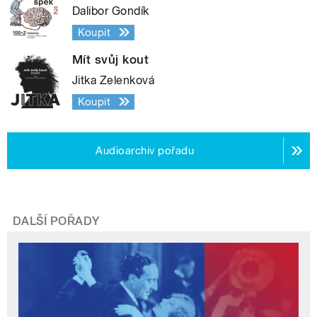
Dalibor Gondík
Koupit
Mít svůj kout
Jitka Zelenková
Koupit
Audioarchiv pořadu
DALŠÍ POŘADY