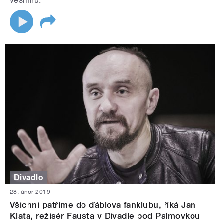
vesmíru.
Divadlo
28. únor 2019
Všichni patříme do ďáblova fanklubu, říká Jan
Klata, režisér Fausta v Divadle pod Palmovkou