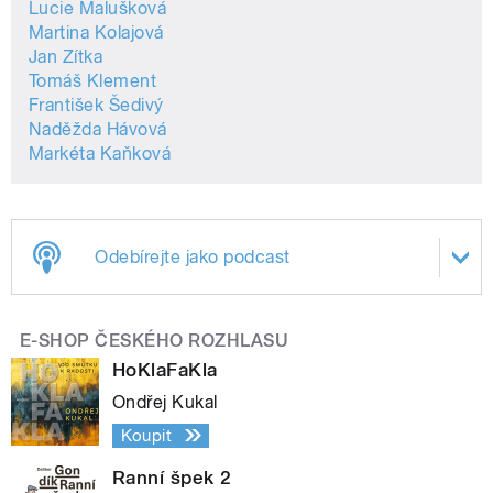
Lucie Malušková
Martina Kolajová
Jan Zítka
Tomáš Klement
František Šedivý
Naděžda Hávová
Markéta Kaňková
Odebírejte jako podcast
E-SHOP ČESKÉHO ROZHLASU
HoKlaFaKla
Ondřej Kukal
Koupit
Ranní špek 2