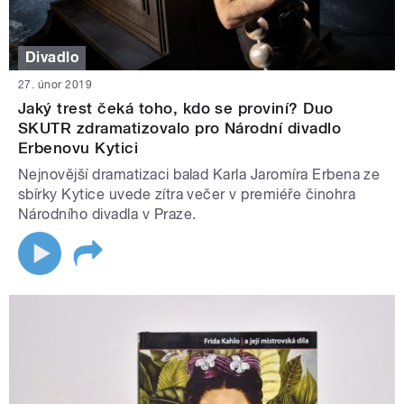
Divadlo
27. únor 2019
Jaký trest čeká toho, kdo se proviní? Duo
SKUTR zdramatizovalo pro Národní divadlo
Erbenovu Kytici
Nejnovější dramatizaci balad Karla Jaromíra Erbena ze
sbírky Kytice uvede zítra večer v premiéře činohra
Národního divadla v Praze.