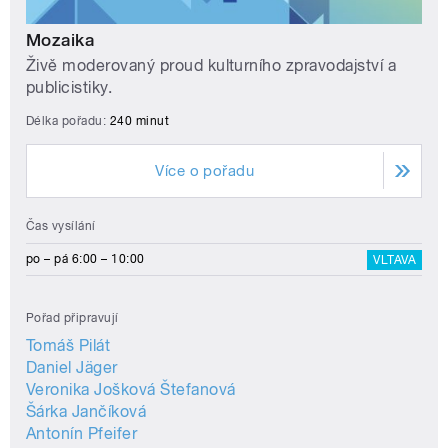
Mozaika
Živě moderovaný proud kulturního zpravodajství a
publicistiky.
Délka pořadu:
240 minut
Více o pořadu
Čas vysílání
po – pá 6:00 – 10:00
VLTAVA
Pořad připravují
Tomáš Pilát
Daniel Jäger
Veronika Jošková Štefanová
Šárka Jančíková
Antonín Pfeifer