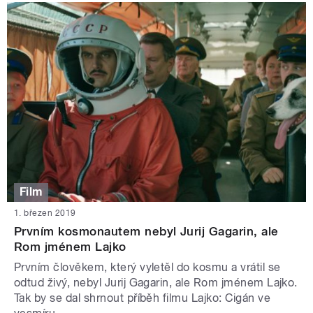
Film
1. březen 2019
Prvním kosmonautem nebyl Jurij Gagarin, ale
Rom jménem Lajko
Prvním člověkem, který vyletěl do kosmu a vrátil se
odtud živý, nebyl Jurij Gagarin, ale Rom jménem Lajko.
Tak by se dal shrnout příběh filmu Lajko: Cigán ve