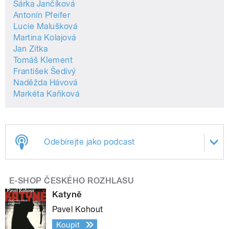
Šárka Jančíková
Antonín Pfeifer
Lucie Malušková
Martina Kolajová
Jan Zítka
Tomáš Klement
František Šedivý
Naděžda Hávová
Markéta Kaňková
Odebírejte jako podcast
E-SHOP ČESKÉHO ROZHLASU
Katyně
Pavel Kohout
Koupit