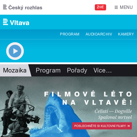
Přejít k hlavnímu obsahu
MENU
ŽIVĚ
PROGRAM
AUDIOARCHIV
KAMERY
Mozaika
Program
Pořady
Více
…