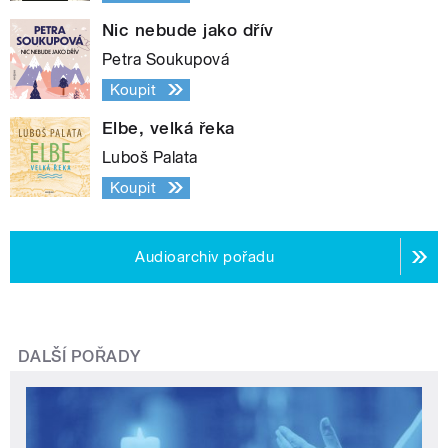
Nic nebude jako dřív
Petra Soukupová
Koupit
Elbe, velká řeka
Luboš Palata
Koupit
Audioarchiv pořadu
DALŠÍ POŘADY