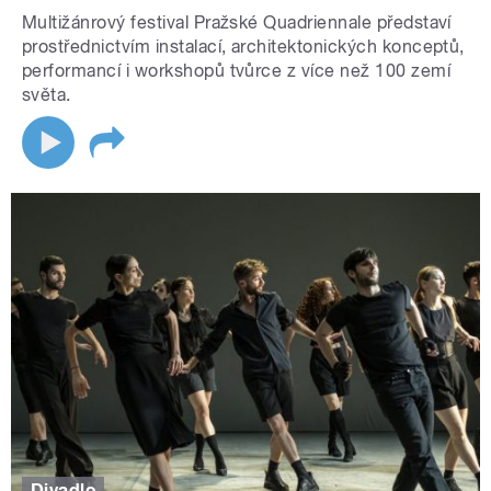
Multižánrový festival Pražské Quadriennale představí
prostřednictvím instalací, architektonických konceptů,
performancí i workshopů tvůrce z více než 100 zemí
světa.
Divadlo