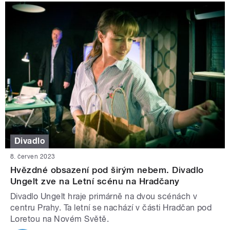
Divadlo
8. červen 2023
Hvězdné obsazení pod širým nebem. Divadlo
Ungelt zve na Letní scénu na Hradčany
Divadlo Ungelt hraje primárně na dvou scénách v
centru Prahy. Ta letní se nachází v části Hradčan pod
Loretou na Novém Světě.