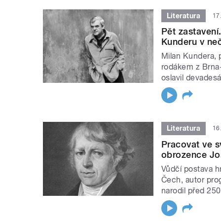
Literatura
17
Pět zastavení
Kunderu v ne
Milan Kundera, p
rodákem z Brna-
oslavil devades
Literatura
16
Pracovat ve s
obrozence J
Vůdčí postava h
Čech, autor prog
narodil před 250 