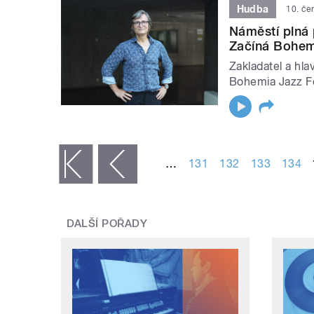
Hudba
10. če
Náměstí plná 
Začíná Bohemi
Zakladatel a hla
Bohemia Jazz Fe
STRÁNKY
…
131
132
133
134
« první
‹ předchozí
DALŠÍ POŘADY