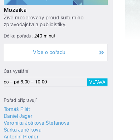
Mozaika
Živě moderovaný proud kulturního
zpravodajství a publicistiky.
Délka pořadu:
240 minut
Více o pořadu
Čas vysílání
po – pá 6:00 – 10:00
VLTAVA
Pořad připravují
Tomáš Pilát
Daniel Jäger
Veronika Jošková Štefanová
Šárka Jančíková
Antonín Pfeifer