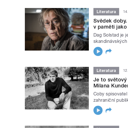
Literatura
14
Svědek doby. 
v paměti jako
Dag Solstad je 
skandinávských 
Literatura
12
Je to světový
Milana Kunde
Coby spisovatel 
zahraniční publ