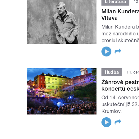
Literatura
12
Milan Kundera
Vltava
Milan Kundera b
mezinárodního uz
proslul skutečn
Hudba
11. če
Žánrově pestr
koncertů česk
Od 14. července
uskuteční již 3
Krumlov.