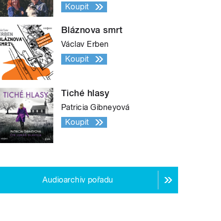
Koupit
Bláznova smrt
Václav Erben
Koupit
Tiché hlasy
Patricia Gibneyová
Koupit
Audioarchiv pořadu