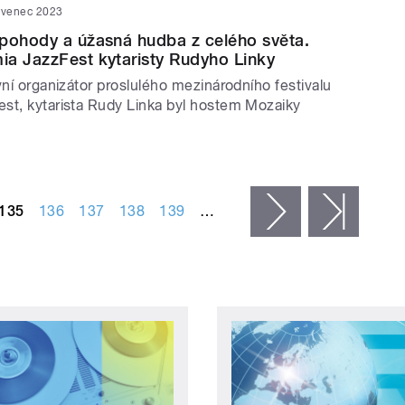
rvenec 2023
pohody a úžasná hudba z celého světa.
a JazzFest kytaristy Rudyho Linky
vní organizátor proslulého mezinárodního festivalu
st, kytarista Rudy Linka byl hostem Mozaiky
135
136
137
138
139
…
následující ›
posled