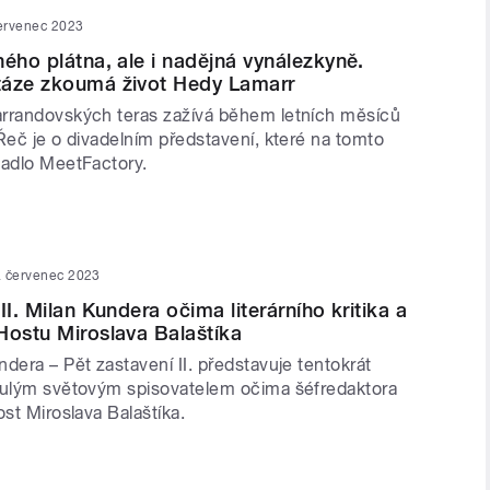
ervenec 2023
ného plátna, ale i nadějná vynálezkyně.
táze zkoumá život Hedy Lamarr
rrandovských teras zažívá během letních měsíců
Řeč je o divadelním představení, které na tomto
vadlo MeetFactory.
. červenec 2023
II. Milan Kundera očima literárního kritika a
Hostu Miroslava Balaštíka
dera – Pět zastavení II. představuje tentokrát
lulým světovým spisovatelem očima šéfredaktora
ost Miroslava Balaštíka.