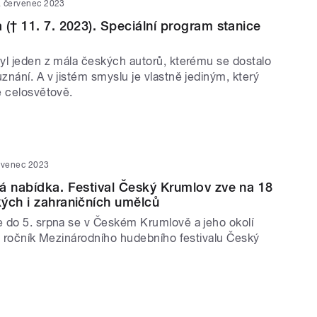
. červenec 2023
 († 11. 7. 2023). Speciální program stanice
yl jeden z mála českých autorů, kterému se dostalo
nání. A v jistém smyslu je vlastně jediným, který
ě celosvětově.
rvenec 2023
á nabídka. Festival Český Krumlov zve na 18
ých i zahraničních umělců
 do 5. srpna se v Českém Krumlově a jeho okolí
2. ročník Mezinárodního hudebního festivalu Český