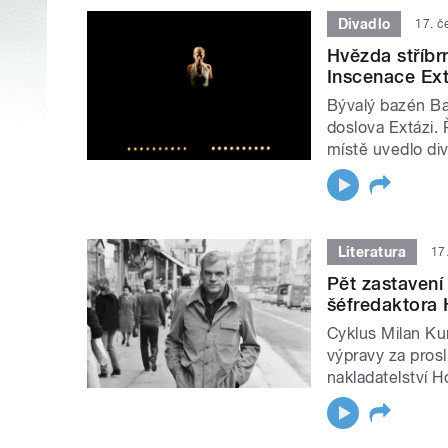
Divadlo
17. č
Hvězda stříbr
Inscenace Ex
Bývalý bazén Ba
doslova Extázi. 
místě uvedlo di
Literatura
17
Pět zastavení 
šéfredaktora 
Cyklus Milan Kun
výpravy za pros
nakladatelství H