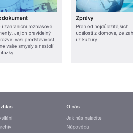
odokument
Zprávy
 i zahraniční rozhlasové
Přehled nejdůležitějších
enty. Jejich pravidelný
událostí z domova, ze zah
 rozvíří vaši představivost,
i z kultury.
ne vaše smysly a nastolí
otázky.
zhlas
O nás
ysílání
Jak nás naladíte
rchiv
Nápověda