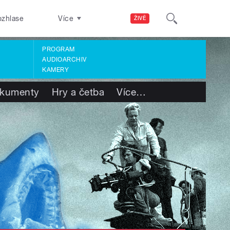
ozhlase
Více
ŽIVĚ
PROGRAM
AUDIOARCHIV
KAMERY
kumenty
Hry a četba
Více
…