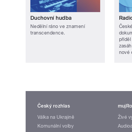
Duchovní hudba
Radi
Nedělní ráno ve znamení
České
transcendence.
dokum
příděl
zasáh
nové 
Český rozhlas
mujRo
Válka na Ukrajině
Živé v
Komunální volby
Audioa