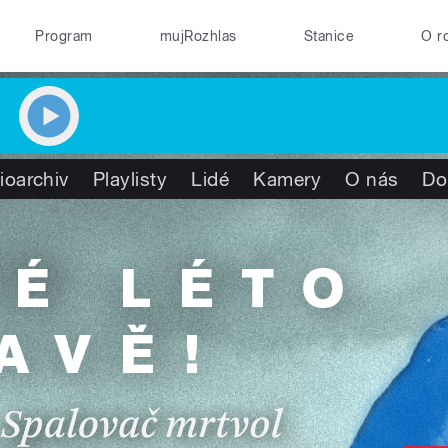
Program
mujRozhlas
Stanice
O r
ioarchiv
Playlisty
Lidé
Kamery
O nás
Do