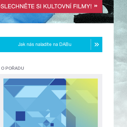
Jak nás naladíte na DABu
O POŘADU