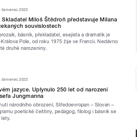
. červenec 2023
. Skladatel Miloš Štědroň představuje Milana
čekaných souvislostech
rozaik, básník, překladatel, esejista a dramatik je
Králova Pole, od roku 1975 žije ve Francii. Nedávno
áté druhé narozeniny.
. červenec 2023
vém jazyce. Uplynulo 250 let od narození
osefa Jungmanna
nutí národního obrození, Středoevropan – Slovan –
ramu poetické češtiny, pedagog, filolog i básník se
lety.