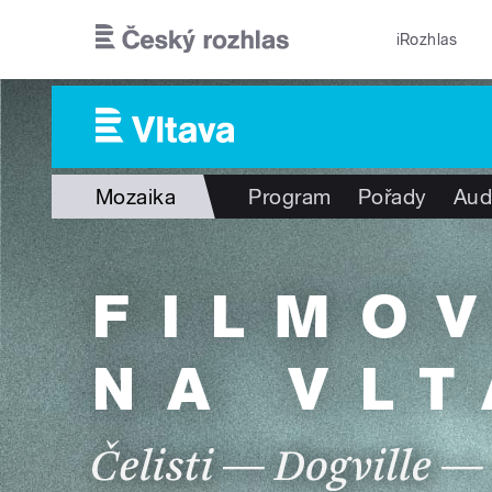
Přejít k hlavnímu obsahu
iRozhlas
Mozaika
Program
Pořady
Aud