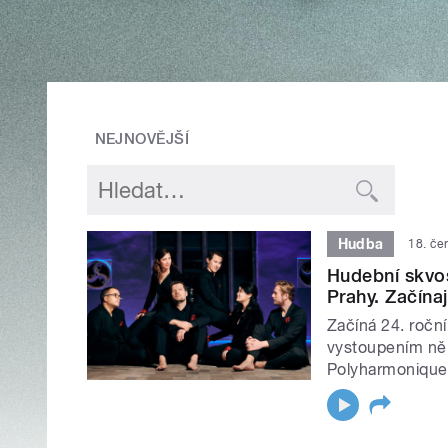
NEJNOVĚJŠÍ
Hudba
18. če
Hudební skvos
Prahy. Začínaj
Začíná 24. roční
vystoupením ně
Polyharmonique.