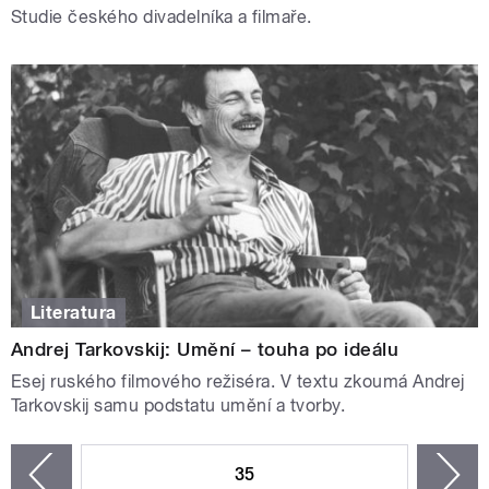
Studie českého divadelníka a filmaře.
Literatura
Andrej Tarkovskij: Umění – touha po ideálu
Esej ruského filmového režiséra. V textu zkoumá Andrej
Tarkovskij samu podstatu umění a tvorby.
STRÁNKY
35
n
zí