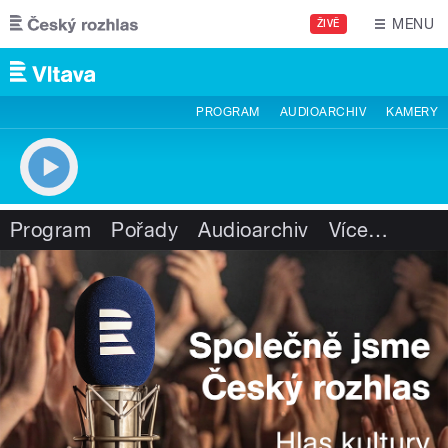
Přejít k hlavnímu obsahu
MENU
ŽIVĚ
PROGRAM
AUDIOARCHIV
KAMERY
Program
Pořady
Audioarchiv
Více
…