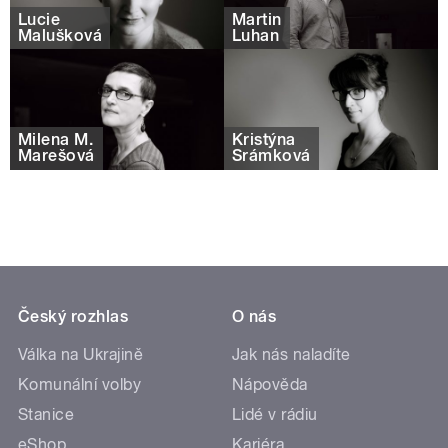
Lucie
Martin
Malušková
Luhan
Milena M.
Kristýna
Marešová
Šrámková
Český rozhlas
O nás
Válka na Ukrajině
Jak nás naladíte
Komunální volby
Nápověda
Stanice
Lidé v rádiu
eShop
Kariéra