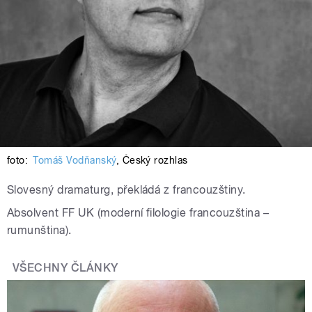
foto:
Tomáš Vodňanský
,
Český rozhlas
Slovesný dramaturg, překládá z francouzštiny.
Absolvent FF UK (moderní filologie francouzština –
rumunština).
VŠECHNY ČLÁNKY