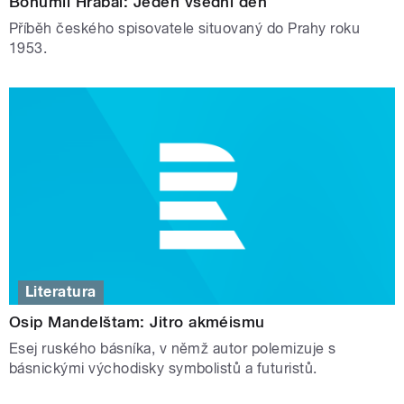
Bohumil Hrabal: Jeden všední den
Příběh českého spisovatele situovaný do Prahy roku
1953.
Literatura
Osip Mandelštam: Jitro akméismu
Esej ruského básníka, v němž autor polemizuje s
básnickými východisky symbolistů a futuristů.