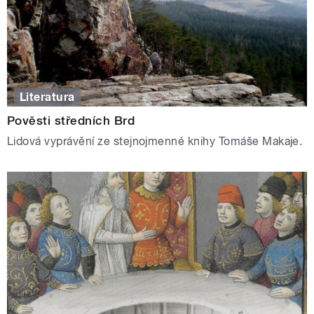
Literatura
Pověsti středních Brd
Lidová vyprávění ze stejnojmenné knihy Tomáše Makaje.