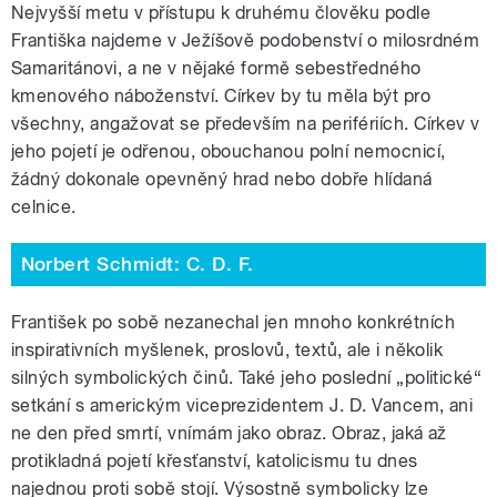
Nejvyšší metu v přístupu k druhému člověku podle
Františka najdeme v Ježíšově podobenství o milosrdném
Samaritánovi, a ne v nějaké formě sebestředného
kmenového náboženství. Církev by tu měla být pro
všechny, angažovat se především na perifériích. Církev v
jeho pojetí je odřenou, obouchanou polní nemocnicí,
žádný dokonale opevněný hrad nebo dobře hlídaná
celnice.
Norbert Schmidt: C. D. F.
František po sobě nezanechal jen mnoho konkrétních
inspirativních myšlenek, proslovů, textů, ale i několik
silných symbolických činů. Také jeho poslední „politické“
setkání s americkým viceprezidentem J. D. Vancem, ani
ne den před smrtí, vnímám jako obraz. Obraz, jaká až
protikladná pojetí křesťanství, katolicismu tu dnes
najednou proti sobě stojí. Výsostně symbolicky lze