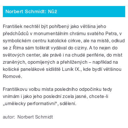
Norbert Schmidt: Nůž
František nechtěl být pohřbený jako většina jeho
předchůdců v monumentálním chrámu svatého Petra, v
symbolickém centru katolické církve, ale na místě, odkud
se z Říma sám tolikrát vydával do ciziny. A to nejen do
světových center, ale právě i na chudé periférie, do míst
zraněných, opomíjených a přehlížených – například na
košické panelákové sídliště Luník IX., kde bydlí většinou
Romové.
Františkovu volbu místa posledního odpočinku tedy
vnímám i jako jeho poslední zcela jasné, chcete-li
„umělecky performativní“, sdělení.
autor:
Norbert Schmidt