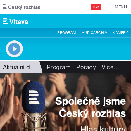
Přejít k hlavnímu obsahu
MENU
ŽIVĚ
PROGRAM
AUDIOARCHIV
KAMERY
Aktuální dění
Program
Pořady
Více
…