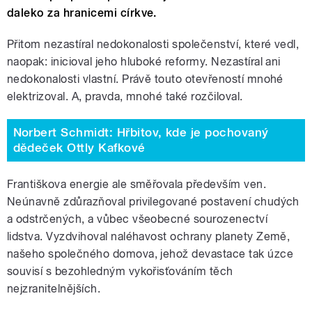
daleko za hranicemi církve.
Přitom nezastíral nedokonalosti společenství, které vedl,
naopak: inicioval jeho hluboké reformy. Nezastíral ani
nedokonalosti vlastní. Právě touto otevřeností mnohé
elektrizoval. A, pravda, mnohé také rozčiloval.
Norbert Schmidt: Hřbitov, kde je pochovaný
dědeček Ottly Kafkové
Františkova energie ale směřovala především ven.
Neúnavně zdůrazňoval privilegované postavení chudých
a odstrčených, a vůbec všeobecné sourozenectví
lidstva. Vyzdvihoval naléhavost ochrany planety Země,
našeho společného domova, jehož devastace tak úzce
souvisí s bezohledným vykořisťováním těch
nejzranitelnějších.