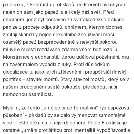
paradoxu, z kontrastu protikladů, do kterých byl chycen
nejen on sám jako papež, ale i celý náš svět. Před
chrámem, jenž byl postaven za svatokrádežně získané
peníze z prodeje odpustků, chrámem, kterým dodnes
zmítají skandály nejen sexuálního zneužívání moci,
osamělý papež bezprecedentně s nejvyšší pokorou
mluvil o milosti rozdávané zdarma všem bez rozdílu.
Monstrance s eucharistií, kterou uděloval požehnání, mu
na závěr málem vypadla z ruky. Proti důsledkům
globalizace tu jako jejich ztělesnění i protipól stál římský
pontifex – stavitel mostů. Starý stavitel mostů, který se v
našem propojeném světě pokoušel překlenout naši
nemocnou osamělost.
Myslím, že tento „umělecký performativní“ rys papežova
působení – příkladů by se dalo vyjmenovat samozřejmě
více – ještě čeká na plnější docenění. Podle Františka je
ostatně „umění protilátkou proti mentalitě vypočítavosti a