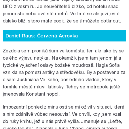
UFO z vesmíru. Je neuvěřitelně blízko, od hotelu snad
jenom sto nebo dvě stě metrů. Ve tmě se ale jeví ještě
daleko blíž, skoro máte pocit, že se jí můžete dotknout.
Daniel Raus: Červená Aerovka
Zezdola sem proniká šum velkoměsta, ten ale jako by se
celého výjevu netýkal. Na okamžik jsem tam jenom já a
fyzické vyjádření oslavy božské moudrosti. Hagia Sofia
vznikla na pomezí antiky a středověku. Byla postavena za
císaře Justiniána Velikého, posledního vládce, který v
tomhle městě mluvil latinsky. Tehdy se metropole ještě
jmenovala Konstantinopol.
Impozantní pohled z minulosti se mi oživil v situaci, která
s ním zdánlivě vůbec nesouvisí. Ve chvíli, kdy jsem vzal
do ruky knihu, jež u nás právě vyšla. Jmenuje se „Leťte,
divoké labutě“. Napsala ji Jung Chang, čínská autorka,