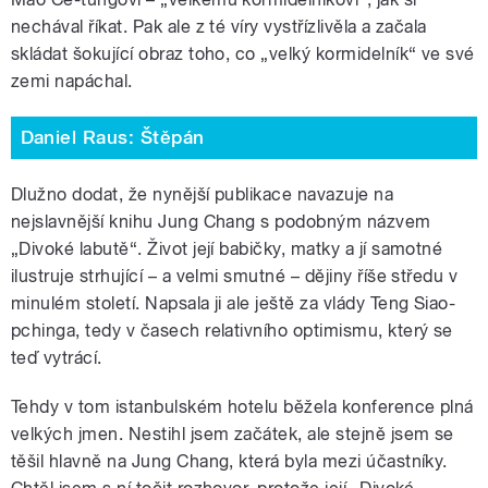
nechával říkat. Pak ale z té víry vystřízlivěla a začala
skládat šokující obraz toho, co „velký kormidelník“ ve své
zemi napáchal.
Daniel Raus: Štěpán
Dlužno dodat, že nynější publikace navazuje na
nejslavnější knihu Jung Chang s podobným názvem
„Divoké labutě“. Život její babičky, matky a jí samotné
ilustruje strhující – a velmi smutné – dějiny říše středu v
minulém století. Napsala ji ale ještě za vlády Teng Siao-
pchinga, tedy v časech relativního optimismu, který se
teď vytrácí.
Tehdy v tom istanbulském hotelu běžela konference plná
velkých jmen. Nestihl jsem začátek, ale stejně jsem se
těšil hlavně na Jung Chang, která byla mezi účastníky.