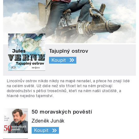
Tajuplný ostrov
Koupit
Lincolnův ostrov nikdo nikdy na mapě nenašel, a přece ho znají lidé
na celém světě. Už déle než sto třicet let na něm prožívají
dobrodružství s pěticí trosečníků, kteří na něm našli útočiště, a
hlavně nejedno tajemství.
50 moravských pověstí
Zdeněk Junák
Koupit