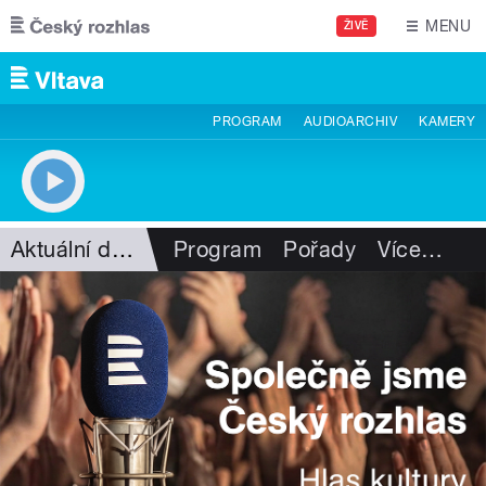
Přejít k hlavnímu obsahu
MENU
ŽIVĚ
PROGRAM
AUDIOARCHIV
KAMERY
Aktuální dění
Program
Pořady
Více
…