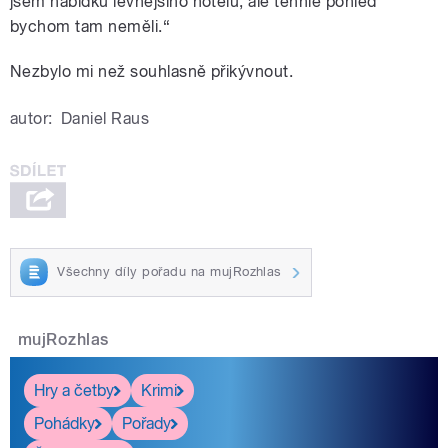
jsem nabídku levnějšího hotelu, ale tenhle pohled
bychom tam neměli.“
Nezbylo mi než souhlasně přikývnout.
autor:
Daniel Raus
Všechny díly pořadu na mujRozhlas
mujRozhlas
Hry a četby
Krimi
Pohádky
Pořady