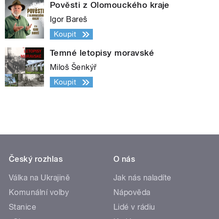
Pověsti z Olomouckého kraje
Igor Bareš
Koupit
Temné letopisy moravské
Miloš Šenkýř
Koupit
Český rozhlas
O nás
Válka na Ukrajině
Jak nás naladíte
Komunální volby
Nápověda
Stanice
Lidé v rádiu