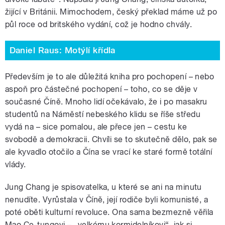
žijící v Británii. Mimochodem, český překlad máme už po
půl roce od britského vydání, což je hodno chvály.
Daniel Raus: Motýlí křídla
Především je to ale důležitá kniha pro pochopení – nebo
aspoň pro částečné pochopení – toho, co se děje v
současné Číně. Mnoho lidí očekávalo, že i po masakru
studentů na Náměstí nebeského klidu se říše středu
vydá na – sice pomalou, ale přece jen – cestu ke
svobodě a demokracii. Chvíli se to skutečně dělo, pak se
ale kyvadlo otočilo a Čína se vrací ke staré formě totální
vlády.
Jung Chang je spisovatelka, u které se ani na minutu
nenudíte. Vyrůstala v Číně, její rodiče byli komunisté, a
poté oběti kulturní revoluce. Ona sama bezmezně věřila
Mao Ce-tungovi – „velkému kormidelníkovi“, jak si