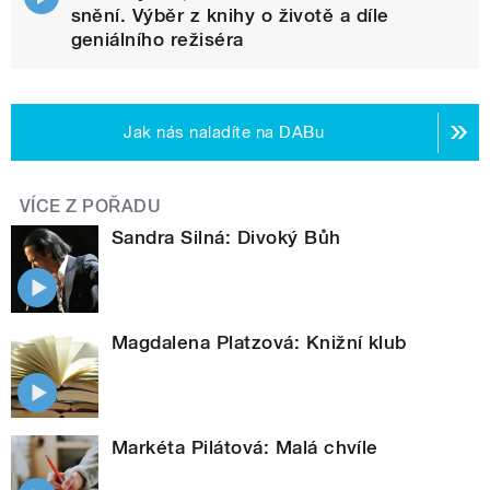
snění. Výběr z knihy o životě a díle
geniálního režiséra
Jak nás naladíte na DABu
VÍCE Z POŘADU
Sandra Silná: Divoký Bůh
Magdalena Platzová: Knižní klub
Markéta Pilátová: Malá chvíle