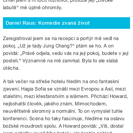
Chtěl jsem s ní točit rozhovor, protože její „Divoké
labutě“ mě úplně ohromily.
Daniel Raus: Komedie zvaná život
Zaregistroval jsem se na recepci a portýr mě vedl na
pokoj. „Už je tady Jung Chang?“ ptám se ho. A on
povídá: „Právě odjela, vedu vás na její pokoj, budete v její
posteli.“ Významně na mě zamrkal. Byla to ale slabá
útěcha.
A tak večer na střeše hotelu hledím na ono fantaskní
zjevení. Hagia Sofia se vznáší mezi Evropou a Asií, mezi
staletími, mezi křesťanstvím a islámem. Přichází Howard,
nejbohatší člověk, jakého znám. Mimochodem,
neuvěřitelně skromný a normální. To on vymyslel tuhle
konferenci. Scéna ho taky fascinuje, hledíme na oslavu
božské moudrosti spolu. A Howard povídá: „Víš, dostal