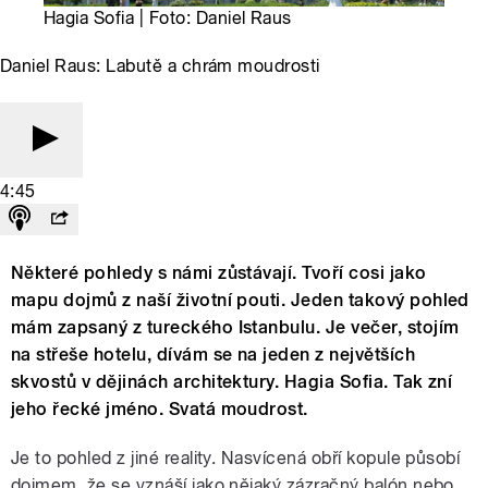
Hagia Sofia | Foto: Daniel Raus
Daniel Raus: Labutě a chrám moudrosti
4:45
Některé pohledy s námi zůstávají. Tvoří cosi jako
mapu dojmů z naší životní pouti. Jeden takový pohled
mám zapsaný z tureckého Istanbulu. Je večer, stojím
na střeše hotelu, dívám se na jeden z největších
skvostů v dějinách architektury. Hagia Sofia. Tak zní
jeho řecké jméno. Svatá moudrost.
Je to pohled z jiné reality. Nasvícená obří kopule působí
dojmem, že se vznáší jako nějaký zázračný balón nebo