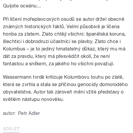
Quijote oceánu...
Při líčení mořeplavcových osudů se autor držel obecně
známých historických faktů. Velmi působivě je líčena
honba za zlatem. Zlato chtějí všichni: španělská koruna,
šlechtici i dobrodruzi účastnící se plavby. Zlato chce i
Kolumbus – je to jediný hmatatelný důkaz, který mu má
dát za pravdu, který má přesvědčit okolí, že není
fantastou a snílkem, za jakého ho všichni považují.
Wassermann tvrdě kritizuje Kolumbovu touhu po zlatě,
která se zvrhla a stala se příčinou genocidy domorodého
obyvatelstva. Autor tak zároveň mění vžité představy o
světlém nástupu novověku.
autor:
Petr Adler