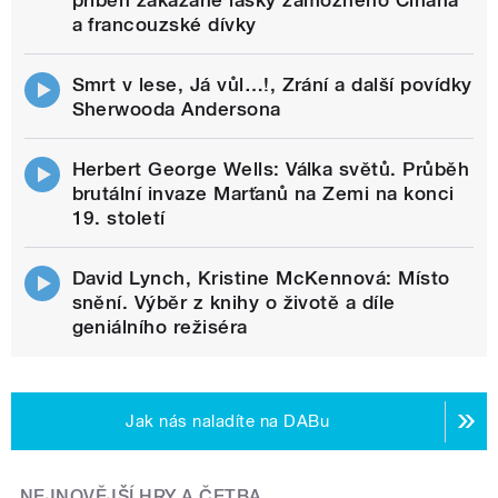
příběh zakázané lásky zámožného Číňana
a francouzské dívky
Smrt v lese, Já vůl…!, Zrání a další povídky
Sherwooda Andersona
Herbert George Wells: Válka světů. Průběh
brutální invaze Marťanů na Zemi na konci
19. století
David Lynch, Kristine McKennová: Místo
snění. Výběr z knihy o životě a díle
geniálního režiséra
Jak nás naladíte na DABu
NEJNOVĚJŠÍ HRY A ČETBA