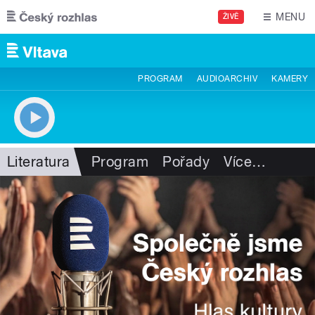
Přejít k hlavnímu obsahu
MENU
ŽIVĚ
PROGRAM
AUDIOARCHIV
KAMERY
Literatura
Program
Pořady
Více
…