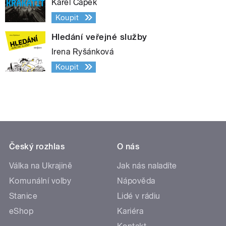
Karel Čapek
Koupit
Hledání veřejné služby
Irena Ryšánková
Koupit
Český rozhlas
O nás
Válka na Ukrajině
Jak nás naladíte
Komunální volby
Nápověda
Stanice
Lidé v rádiu
eShop
Kariéra