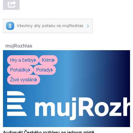
Všechny díly pořadu na mujRozhlas
mujRozhlas
Hry a četby
Krimi
Pohádky
Pořady
Živé vysílání
Audiosvět Českého rozhlasu na jednom místě