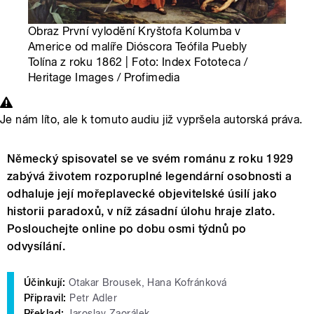
Obraz První vylodění Kryštofa Kolumba v
Americe od malíře Dióscora Teófila Puebly
Tolína z roku 1862 | Foto: Index Fototeca /
Heritage Images / Profimedia
Je nám líto, ale k tomuto audiu již vypršela autorská práva.
Německý spisovatel se ve svém románu z roku 1929
zabývá životem rozporuplné legendární osobnosti a
odhaluje její mořeplavecké objevitelské úsilí jako
historii paradoxů, v níž zásadní úlohu hraje zlato.
Poslouchejte online po dobu osmi týdnů po
odvysílání.
Účinkují:
Otakar Brousek, Hana Kofránková
Připravil:
Petr Adler
Překlad:
Jaroslav Zaorálek