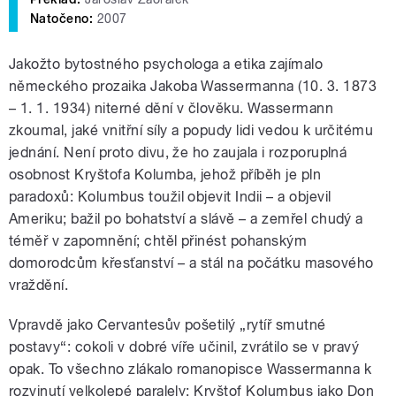
Natočeno:
2007
Jakožto bytostného psychologa a etika zajímalo
německého prozaika Jakoba Wassermanna (10. 3. 1873
– 1. 1. 1934) niterné dění v člověku. Wassermann
zkoumal, jaké vnitřní síly a popudy lidi vedou k určitému
jednání. Není proto divu, že ho zaujala i rozporuplná
osobnost Kryštofa Kolumba, jehož příběh je pln
paradoxů: Kolumbus toužil objevit Indii – a objevil
Ameriku; bažil po bohatství a slávě – a zemřel chudý a
téměř v zapomnění; chtěl přinést pohanským
domorodcům křesťanství – a stál na počátku masového
vraždění.
Vpravdě jako Cervantesův pošetilý „rytíř smutné
postavy“: cokoli v dobré víře učinil, zvrátilo se v pravý
opak. To všechno zlákalo romanopisce Wassermanna k
rozvinutí velkolepé paralely: Kryštof Kolumbus jako Don