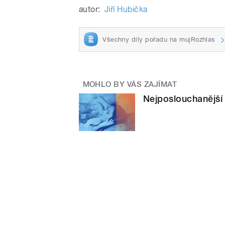
autor:
Jiří Hubička
Všechny díly pořadu na mujRozhlas
MOHLO BY VÁS ZAJÍMAT
Nejposlouchanější 