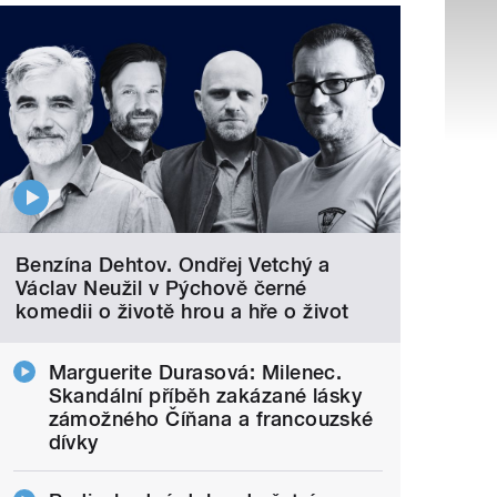
Benzína Dehtov. Ondřej Vetchý a
Václav Neužil v Pýchově černé
komedii o životě hrou a hře o život
Marguerite Durasová: Milenec.
Skandální příběh zakázané lásky
zámožného Číňana a francouzské
dívky