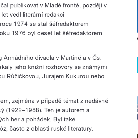
al publikovat v Mladé frontě, později v
et vedl literární redakci
roce 1974 se stal šéfredaktorem
oku 1976 byl deset let šéfredaktorem
g Armádního divadla v Martině a v Čs.
získaly jeho knižní rozhovory se známými
nou Růžičkovou, Jurajem Kukurou nebo
em, zejména v případě témat z nedávné
ký (1922–1988). Ten je autorem a
ých her a pohádek. Byl také
z, často z oblasti ruské literatury.