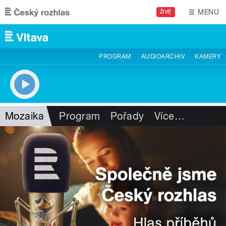
Přejít k hlavnímu obsahu
MENU
ŽIVĚ
PROGRAM
AUDIOARCHIV
KAMERY
Mozaika
Program
Pořady
Více
…