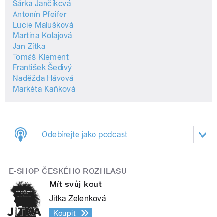
Šárka Jančíková
Antonín Pfeifer
Lucie Malušková
Martina Kolajová
Jan Zítka
Tomáš Klement
František Šedivý
Naděžda Hávová
Markéta Kaňková
Odebírejte jako podcast
E-SHOP ČESKÉHO ROZHLASU
Mít svůj kout
Jitka Zelenková
Koupit