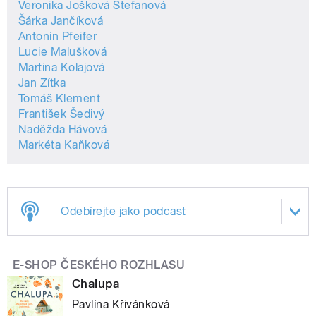
Veronika Jošková Štefanová
Šárka Jančíková
Antonín Pfeifer
Lucie Malušková
Martina Kolajová
Jan Zítka
Tomáš Klement
František Šedivý
Naděžda Hávová
Markéta Kaňková
Odebírejte jako podcast
E-SHOP ČESKÉHO ROZHLASU
Chalupa
Pavlína Křivánková