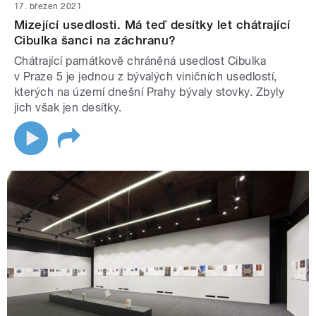
17. březen 2021
Mizející usedlosti. Má teď desítky let chátrající
Cibulka šanci na záchranu?
Chátrající památkově chráněná usedlost Cibulka
v Praze 5 je jednou z bývalých viničních usedlostí,
kterých na území dnešní Prahy bývaly stovky. Zbyly
jich však jen desítky.