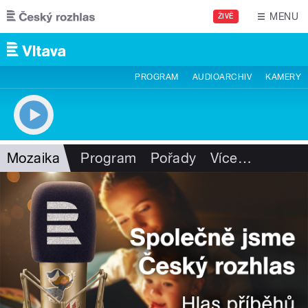
Přejít k hlavnímu obsahu
MENU
ŽIVĚ
PROGRAM
AUDIOARCHIV
KAMERY
Mozaika
Program
Pořady
Více
…