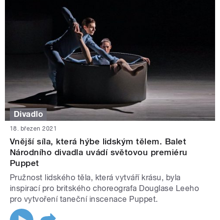
Divadlo
18. březen 2021
Vnější síla, která hýbe lidským tělem. Balet
Národního divadla uvádí světovou premiéru
Puppet
Pružnost lidského těla, která vytváří krásu, byla
inspirací pro britského choreografa Douglase Leeho
pro vytvoření taneční inscenace Puppet.