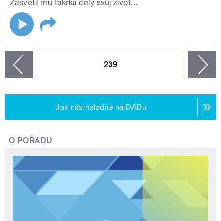
Zasvětil mu takřka celý svůj život...
STRÁNKY
239
n
zí
Jak nás naladíte na DABu
O POŘADU