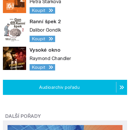
Petra Štarková
Koupit
Ranní špek 2
Dalibor Gondík
Koupit
Vysoké okno
Raymond Chandler
Koupit
Audioarchiv pořadu
DALŠÍ POŘADY