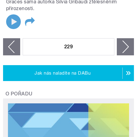
Graces sama autorka Silvia Gribaudi ztělesněním
přirozenosti.
STRÁNKY
229
n
zí
Jak nás naladíte na DABu
O POŘADU