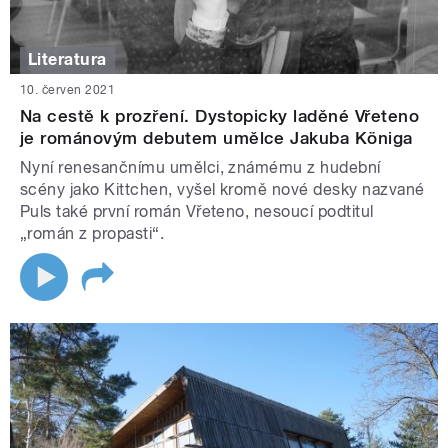
Literatura
10. červen 2021
Na cestě k prozření. Dystopicky laděné Vřeteno
je románovým debutem umělce Jakuba Königa
Nyní renesančnímu umělci, známému z hudební
scény jako Kittchen, vyšel kromě nové desky nazvané
Puls také první román Vřeteno, nesoucí podtitul
„román z propasti“.