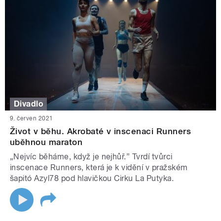
Divadlo
9. červen 2021
Život v běhu. Akrobaté v inscenaci Runners
uběhnou maraton
„Nejvíc běháme, když je nejhůř.” Tvrdí tvůrci
inscenace Runners, která je k vidění v pražském
šapitó Azyl78 pod hlavičkou Cirku La Putyka.