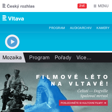
Přejít k hlavnímu obsahu
MENU
ŽIVĚ
PROGRAM
AUDIOARCHIV
KAMERY
Mozaika
Program
Pořady
Více
…