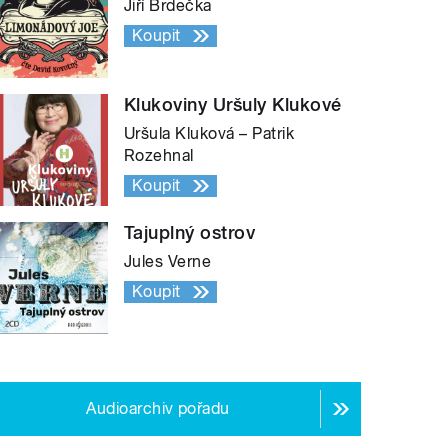
Jiří Brdečka
Koupit
Klukoviny Uršuly Klukové
Uršula Kluková – Patrik
Rozehnal
Koupit
Tajuplný ostrov
Jules Verne
Koupit
Audioarchiv pořadu