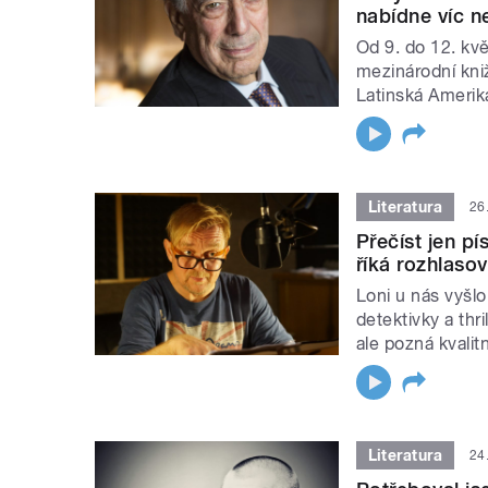
nabídne víc n
Od 9. do 12. kv
mezinárodní kni
Latinská Amerik
Literatura
26
Přečíst jen p
říká rozhlasov
Loni u nás vyšlo
detektivky a thr
ale pozná kvalit
Literatura
24