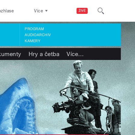
ozhlase
Více
ŽIVĚ
PROGRAM
AUDIOARCHIV
KAMERY
kumenty
Hry a četba
Více
…