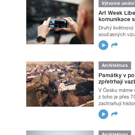
Výtvarné umění
Art Week Libe
komunikace s
Druhý květnový t
současných viz
Architektura
Památky v poh
zpřetrhají vaz
V Česku máme v
z toho je přes 
zachraňují histo
Architektura