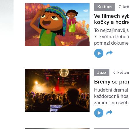
Kultura
7. kv
Ve filmech vy
kočky a hodně
To nejzajímavěj
7. května třeboň
pomezí dokumen
Jazz
6. květe
Brémy se prom
Hudební dramatu
každoročně host
zaměřili na svě