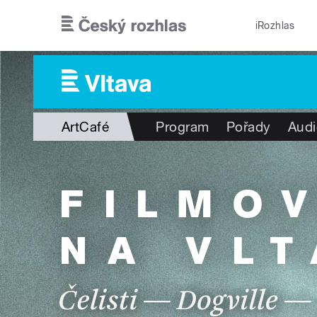
Přejít k hlavnímu obsahu
iRozhlas
ArtCafé
Program
Pořady
Audi