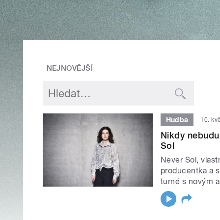
NEJNOVĚJŠÍ
Hudba
10. kv
Nikdy nebudu
Sol
Never Sol, vlas
producentka a s
turné s novým 