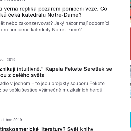
a věrná replika požárem poničení věže. Co
íků čeká katedrálu Notre-Dame?
vět nebo zakonzervovat? Jaký názor mají odborníci
rem poničené katedrály Notre-Dame?
uben 2019
nikají intuitivně.“ Kapela Fekete Seretlek se
bou z celého světa
vadlo v jednom – to jsou projekty souboru Fekete
ž se sešla šestice výjimečně muzikálních herců.
. duben 2019
inskoamerické literatury? Svět knihy