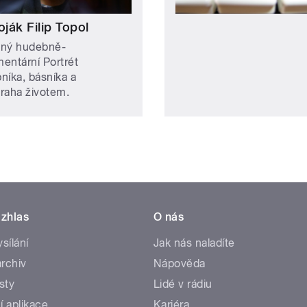
oják Filip Topol
ílný hudebně-
entární Portrét
níka, básníka a
raha životem.
zhlas
O nás
ysílání
Jak nás naladíte
rchiv
Nápověda
sty
Lidé v rádiu
í aplikace
Kariéra