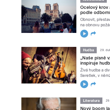
Ocelový krov 
podle odborn
Obnovit, přesta
na obnovu požá
Hudba
29. d
„Naše písně vz
inspiruje hud
Živá hudba a di
Seretlek, v něm
Literatura
29
Nový boom lat