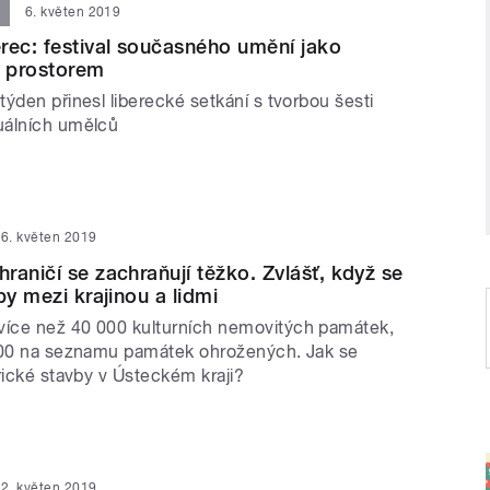
6. květen 2019
rec: festival současného umění jako
 prostorem
ýden přinesl liberecké setkání s tvorbou šesti
uálních umělců
6. květen 2019
raničí se zachraňují těžko. Zvlášť, když se
by mezi krajinou a lidmi
íce než 40 000 kulturních nemovitých památek,
700 na seznamu památek ohrožených. Jak se
rické stavby v Ústeckém kraji?
2. květen 2019