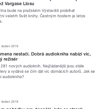
ež Vargase Llosu
ětna bude na pražském Výstavišti probíhat
žní veletrh Svět knihy. Čestným hostem je letos
a.
. duben 2019
ísmena nestačí. Dobrá audiokniha nabízí víc,
ý režisér
 281 nových audioknih. Nejžádanější jsou stále
illery a vydává se čím dál víc domácích autorů. Jak se
ní audiokniha?
. duben 2019