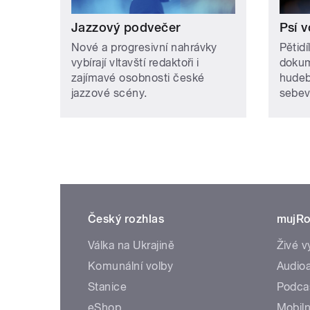
Jazzový podvečer
Psí v
Nové a progresivní nahrávky
Pětid
vybírají vltavští redaktoři i
dokum
zajímavé osobnosti české
hudeb
jazzové scény.
sebev
Český rozhlas
mujRo
Válka na Ukrajině
Živé v
Komunální volby
Audioa
Stanice
Podca
eShop
Mobiln