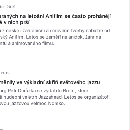
ěten 2019
braných na letošní Anifilm se často prohánějí
 v nich prší
ší z české i zahraniční animované tvorby nabídne od
ský Anifilm. Letos se zaměří na anidok, žánr na
tu a animovaného filmu.
n 2019
ěnily ve výkladní skříň světového jazzu
rg Petr Dorůžka se vydal do Brém, které
í hudební veletrh Jazzahead! Letos se organizátoři
tovou jazzovou velmoc Norsko.