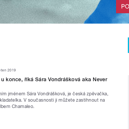
ěten 2019
 u konce, říká Sára Vondrášková aka Never
tním jménem Sára Vondrášková, je česká zpěvačka,
kladatelka. V současnosti ji můžete zastihnout na
albem Chamaleo.