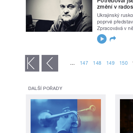
Potřeboval js
změní v radost
Ukrajinský rusko
poprvé předsta
Zpracovává v ně
STRÁNKY
…
147
148
149
150
« první
‹ předchozí
DALŠÍ POŘADY