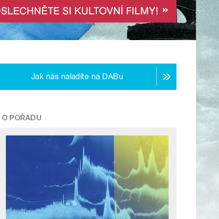
Jak nás naladíte na DABu
O POŘADU