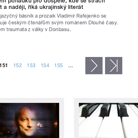
em pohádku pro dospělé, kde se strach
 a naději, říká ukrajinský literát
jazyčný básník a prozaik Vladimir Rafejenko se
vuje českým čtenářům svým románem Dlouhé časy.
m traumata z války v Donbasu.
151
152
153
154
155
…
následující ›
posled