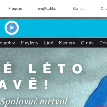
Program
mujRozhlas
Stanice
O r
oarchiv
Playlisty
Lidé
Kamery
O nás
Do