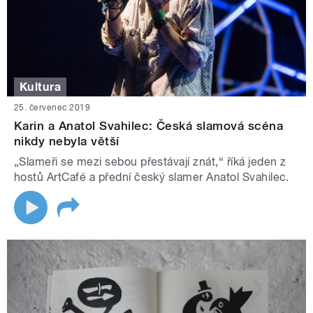
Kultura
25. červenec 2019
Karin a Anatol Svahilec: Česká slamová scéna
nikdy nebyla větší
„Slameři se mezi sebou přestávají znát,“ říká jeden z
hostů ArtCafé a přední český slamer Anatol Svahilec.