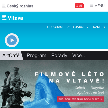
Přejít k hlavnímu obsahu
MENU
ŽIVĚ
PROGRAM
AUDIOARCHIV
KAMERY
ArtCafé
Program
Pořady
Více
…