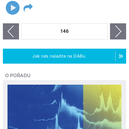
STRÁNKY
146
n
zí
Jak nás naladíte na DABu
O POŘADU