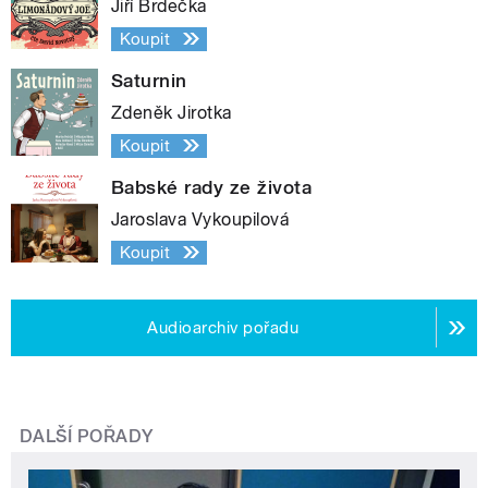
Jiří Brdečka
Koupit
Saturnin
Zdeněk Jirotka
Koupit
Babské rady ze života
Jaroslava Vykoupilová
Koupit
Audioarchiv pořadu
DALŠÍ POŘADY