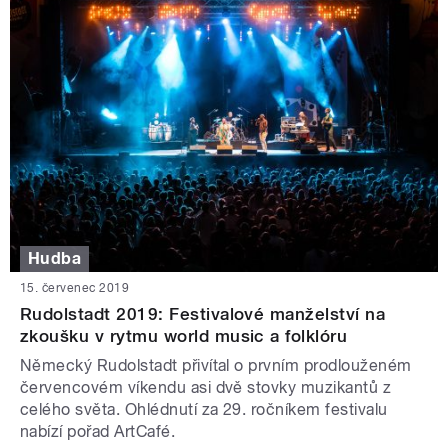
Hudba
15. červenec 2019
Rudolstadt 2019: Festivalové manželství na
zkoušku v rytmu world music a folklóru
Německý Rudolstadt přivítal o prvním prodlouženém
červencovém víkendu asi dvě stovky muzikantů z
celého světa. Ohlédnutí za 29. ročníkem festivalu
nabízí pořad ArtCafé.