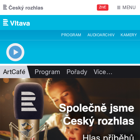
Přejít k hlavnímu obsahu
MENU
ŽIVĚ
PROGRAM
AUDIOARCHIV
KAMERY
ArtCafé
Program
Pořady
Více
…