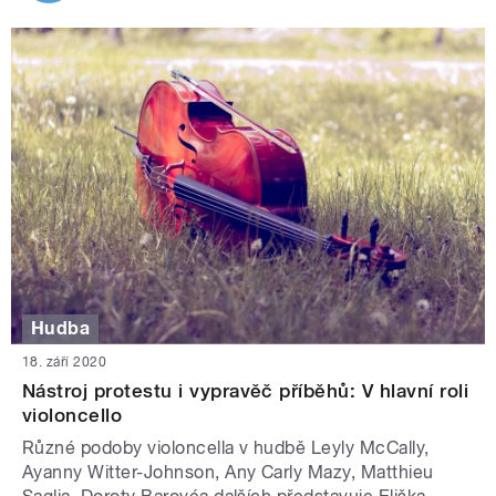
Hudba
18. září 2020
Nástroj protestu i vypravěč příběhů: V hlavní roli
violoncello
Různé podoby violoncella v hudbě Leyly McCally,
Ayanny Witter-Johnson, Any Carly Mazy, Matthieu