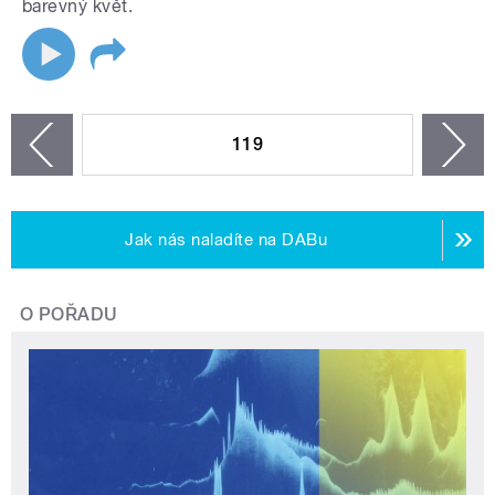
barevný květ.
STRÁNKY
119
n
zí
Jak nás naladíte na DABu
O POŘADU