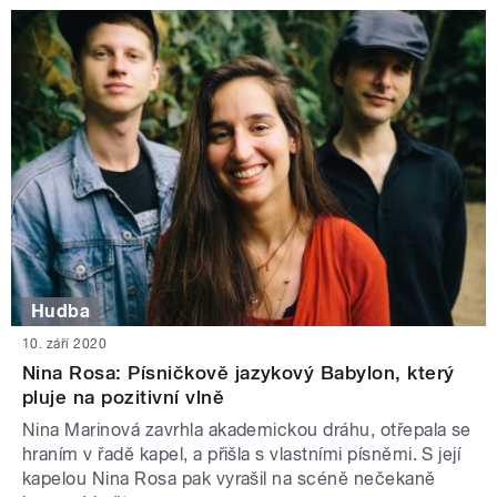
Hudba
10. září 2020
Nina Rosa: Písničkově jazykový Babylon, který
pluje na pozitivní vlně
Nina Marinová zavrhla akademickou dráhu, otřepala se
hraním v řadě kapel, a přišla s vlastními písněmi. S její
kapelou Nina Rosa pak vyrašil na scéně nečekaně