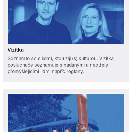
Vizitka
Seznamte se s lidmi, kteří žijí (s) kulturou. Vizitka
posluchače seznamuje s nadanými a neotřele
přemýšlejícími lidmi napříč regiony.