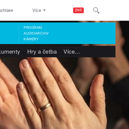
ozhlase
Více
ŽIVĚ
PROGRAM
AUDIOARCHIV
KAMERY
kumenty
Hry a četba
Více
…