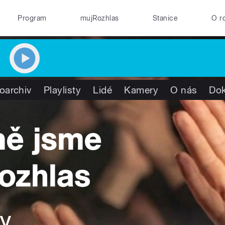
Program
mujRozhlas
Stanice
O r
oarchiv
Playlisty
Lidé
Kamery
O nás
Do