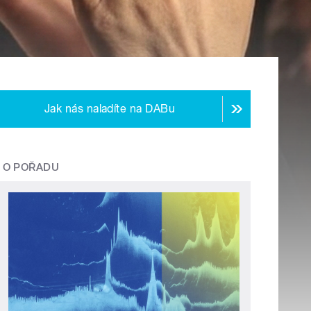
Jak nás naladíte na DABu
O POŘADU