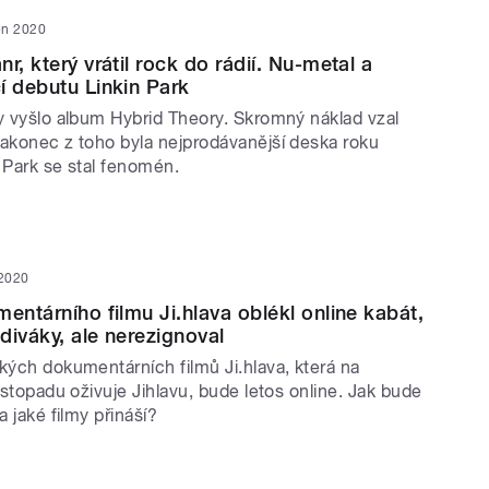
jen 2020
r, který vrátil rock do rádií. Nu-metal a
í debutu Linkin Park
ty vyšlo album Hybrid Theory. Skromný náklad vzal
nakonec z toho byla nejprodávanější deska roku
 Park se stal fenomén.
 2020
entárního filmu Ji.hlava oblékl online kabát,
 diváky, ale nerezignoval
kých dokumentárních filmů Ji.hlava, která na
listopadu oživuje Jihlavu, bude letos online. Jak bude
a jaké filmy přináší?