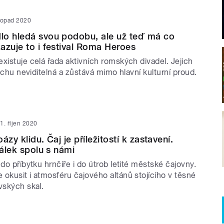
stopad 2020
lo hledá svou podobu, ale už teď má co
azuje to i festival Roma Heroes
xistuje celá řada aktivních romských divadel. Jejich
trochu neviditelná a zůstává mimo hlavní kulturní proud.
1. říjen 2020
ázy klidu. Čaj je příležitostí k zastavení.
šálek spolu s námi
 do příbytku hrnčíře i do útrob letité městské čajovny.
okusit i atmosféru čajového altánů stojícího v těsné
ovských skal.