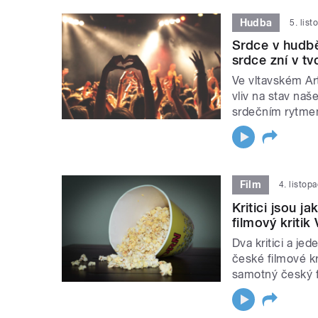
Hudba
5. lis
Srdce v hudb
srdce zní v tv
Ve vltavském Ar
vliv na stav na
srdečním rytme
Film
4. listop
Kritici jsou j
filmový kritik
Dva kritici a je
české filmové kr
samotný český f