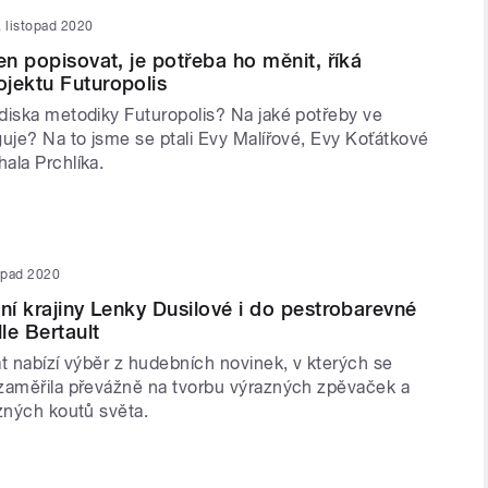
. listopad 2020
en popisovat, je potřeba ho měnit, říká
jektu Futuropolis
diska metodiky Futuropolis? Na jaké potřeby ve
guje? Na to jsme se ptali Evy Malířové, Evy Koťátkové
ala Prchlíka.
topad 2020
ční krajiny Lenky Dusilové i do pestrobarevné
le Bertault
t nabízí výběr z hudebních novinek, v kterých se
zaměřila převážně na tvorbu výrazných zpěvaček a
ůzných koutů světa.