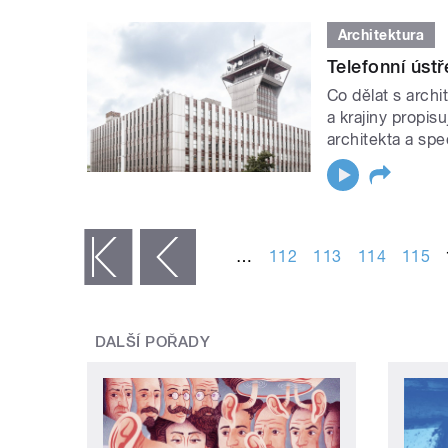
Architektura
Telefonní ústř
Co dělat s archi
a krajiny propis
architekta a spe
STRÁNKY
…
112
113
114
115
« první
‹ předchozí
DALŠÍ POŘADY