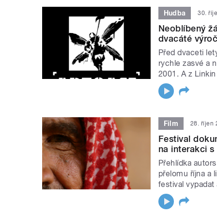
Hudba
30. ří
Neoblíbený žán
dvacáté výroč
Před dvaceti le
rychle zasvé a 
2001. A z Linkin
Film
28. říjen
Festival dokum
na interakci s
Přehlídka autors
přelomu října a 
festival vypadat 