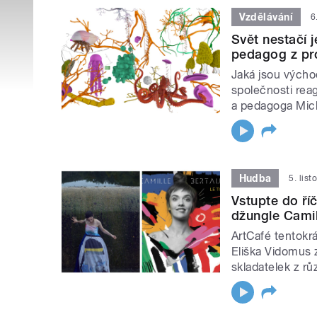
Vzdělávání
6
Svět nestačí j
pedagog z pro
Jaká jsou výcho
společnosti rea
a pedagoga Mich
Hudba
5. lis
Vstupte do ří
džungle Camil
ArtCafé tentokrá
Eliška Vidomus 
skladatelek z r