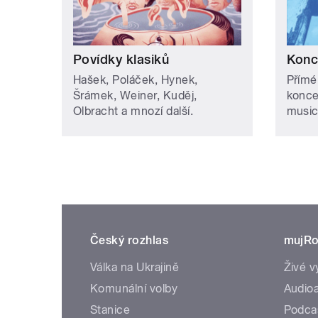
Povídky klasiků
Konc
Hašek, Poláček, Hynek,
Přímé
Šrámek, Weiner, Kuděj,
koncer
Olbracht a mnozí další.
music
Český rozhlas
mujRo
Válka na Ukrajině
Živé v
Komunální volby
Audioa
Stanice
Podca