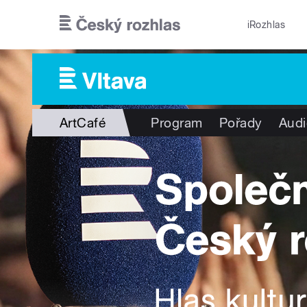
Přejít k hlavnímu obsahu
iRozhlas
ArtCafé
Program
Pořady
Audi