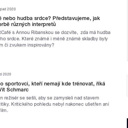
topad 2020
ě nebo hudba srdce? Představujeme, jak
orbě různých interpretů
tCafé s Annou Ribanskou se dozvíte, zda má hudba
šeho srdce. Které známé i méně známé skladby byly
m či zvukem inspirovány?
ad 2020
ako sportovci, kteří nemají kde trénovat, říká
 Vít Schmarc
den režisér se sešli, aby se zamysleli nad stavem
itiky. Kritického pohledu nebyl nakonec ušetřen ani
ilm.