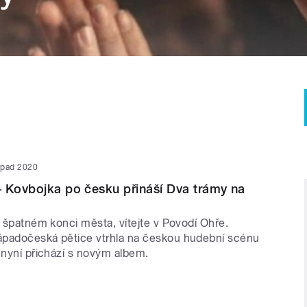
topad 2020
 Kovbojka po česku přináší Dva trámy na
a špatném konci města, vítejte v Povodí Ohře.
padočeská pětice vtrhla na českou hudební scénu
 nyní přichází s novým albem.