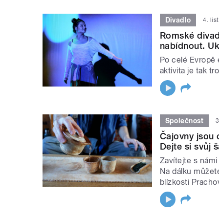
Divadlo
4. li
Romské divad
nabídnout. Uk
Po celé Evropě e
aktivita je tak 
Společnost
3
Čajovny jsou o
Dejte si svůj 
Zavítejte s námi
Na dálku můžete 
blízkosti Prach