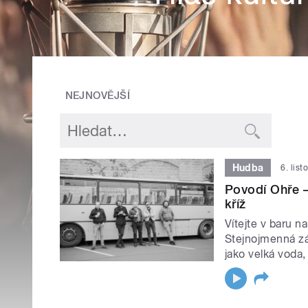
NEJNOVĚJŠÍ
Hudba
6. lis
Povodí Ohře –
kříž
Vítejte v baru n
Stejnojmenná zá
jako velká voda,