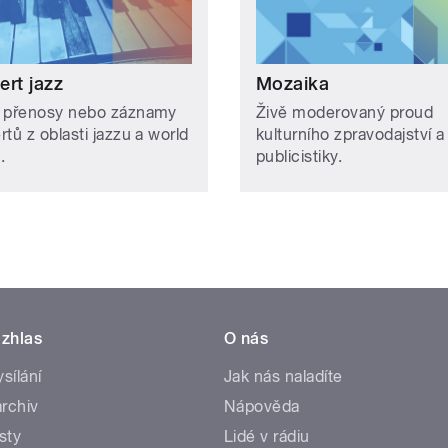
ert jazz
Mozaika
 přenosy nebo záznamy
Živě moderovaný proud
tů z oblasti jazzu a world
kulturního zpravodajství a
.
publicistiky.
zhlas
O nás
ysílání
Jak nás naladíte
rchiv
Nápověda
sty
Lidé v rádiu