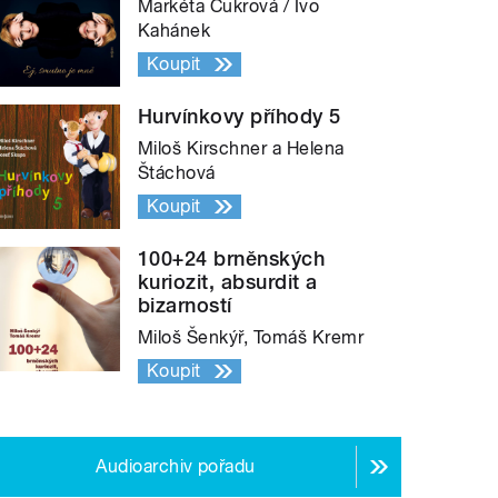
Markéta Cukrová / Ivo
Kahánek
Koupit
Hurvínkovy příhody 5
Miloš Kirschner a Helena
Štáchová
Koupit
100+24 brněnských
kuriozit, absurdit a
bizarností
Miloš Šenkýř, Tomáš Kremr
Koupit
Audioarchiv pořadu