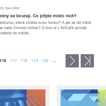
25. říjen 2020
edny se bourají. Co přijde místo nich?
tekturou, která ztratila svou funkci? A jak se do měst
uje naše činnost online? O tom si v ArtCafé povídá
cialista na média.
116
117
118
119
120
…
následující ›
posled