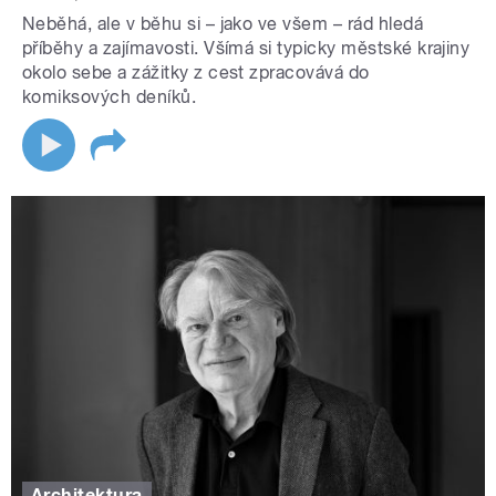
Neběhá, ale v běhu si – jako ve všem – rád hledá
příběhy a zajímavosti. Všímá si typicky městské krajiny
okolo sebe a zážitky z cest zpracovává do
komiksových deníků.
Architektura