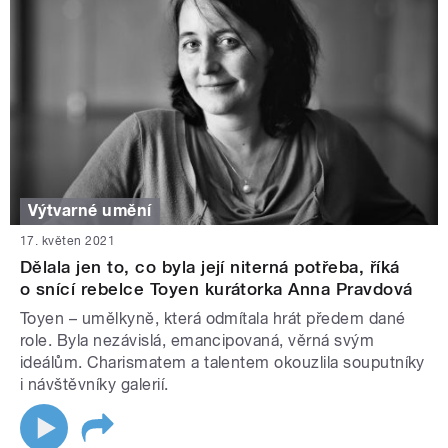
Výtvarné umění
17. květen 2021
Dělala jen to, co byla její niterná potřeba, říká
o snící rebelce Toyen kurátorka Anna Pravdová
Toyen – umělkyně, která odmítala hrát předem dané
role. Byla nezávislá, emancipovaná, věrná svým
ideálům. Charismatem a talentem okouzlila souputníky
i návštěvníky galerií.