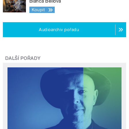
Bianca Bellová
Koupit
Audioarchiv pořadu
DALŠÍ POŘADY