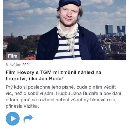
Film
8. květen 2021
Film Hovory s TGM mi změnil náhled na
herectví, říká Jan Budař
Prý kdo si poslechne jeho písně, bude o něm vědět
víc, než o sobě ví sám. Hudbu Jana Budaře a povídání
o tom, proč se rozhodl nebrat všechny filmové role,
přinesla Vizitka.