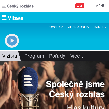
Přejít k hlavnímu obsahu
MENU
ŽIVĚ
PROGRAM
AUDIOARCHIV
KAMERY
Vizitka
Program
Pořady
Více
…