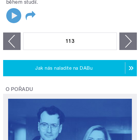
během studií.
STRÁNKY
113
n
zí
Jak nás naladíte na DABu
O POŘADU