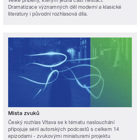
Velké příběhy, kterým jedna část nestačí.
Dramatizace významných děl moderní a klasické
literatury i původní rozhlasová díla.
Místa zvuků
Český rozhlas Vltava se k tématu naslouchání
připojuje sérií autorských podcastů s celkem 14
epizodami - zvukovými miniaturami projektu