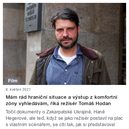
Film
6. květen 2021
Mám rád hraniční situace a výstup z komfortní
zóny vyhledávám, říká režisér Tomáš Hodan
Točil dokumenty o Zakarpatské Ukrajině, Haně
Hegerové, ale teď, když se jako režisér postavil na plac
s vlastním scénářem, se cítí tak, jak si představoval