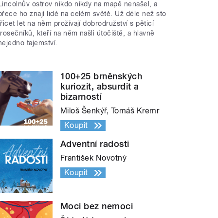
Lincolnův ostrov nikdo nikdy na mapě nenašel, a
přece ho znají lidé na celém světě. Už déle než sto
třicet let na něm prožívají dobrodružství s pěticí
trosečníků, kteří na něm našli útočiště, a hlavně
nejedno tajemství.
100+25 brněnských
kuriozit, absurdit a
bizarností
Miloš Šenkýř, Tomáš Kremr
Koupit
Adventní radosti
František Novotný
Koupit
Moci bez nemoci