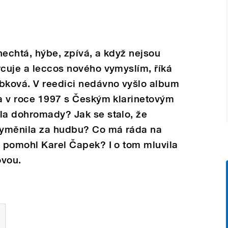
hechtá, hýbe, zpívá, a když nejsou
rcuje a leccos nového vymyslím, říká
bková. V reedici nedávno vyšlo album
la v roce 1997 s Českým klarinetovým
la dohromady? Jak se stalo, že
vyměnila za hudbu? Co má ráda na
h pomohl Karel Čapek? I o tom mluvila
ovou.