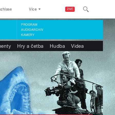
ozhlase
Více
ŽIVĚ
PROGRAM
AUDIOARCHIV
KAMERY
enty
Hry a četba
Hudba
Videa