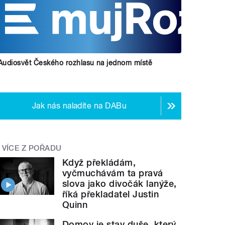
Audiosvět Českého rozhlasu na jednom místě
Jak nás naladíte na DABu
VÍCE Z POŘADU
Když překládám,
vyčmuchávám ta pravá
slova jako divočák lanýže,
říká překladatel Justin
Quinn
Domov je stav duše, který