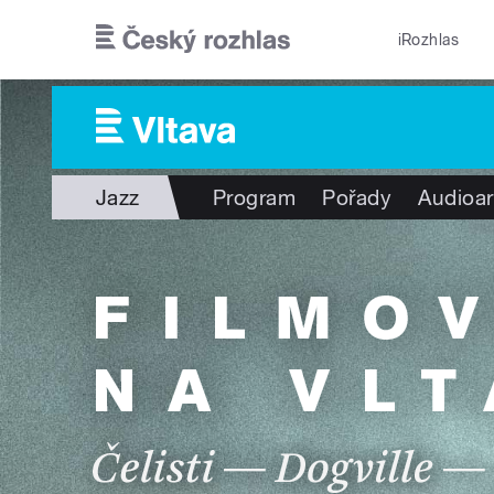
Přejít k hlavnímu obsahu
iRozhlas
Jazz
Program
Pořady
Audioar