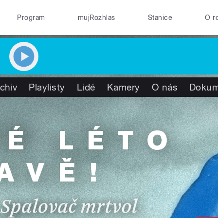
Program
mujRozhlas
Stanice
O r
chiv
Playlisty
Lidé
Kamery
O nás
Dokum