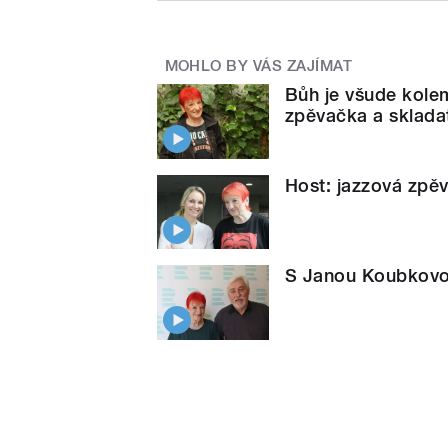
MOHLO BY VÁS ZAJÍMAT
Bůh je všude kolem
zpěvačka a sklada
Host: jazzová zpě
S Janou Koubkovou