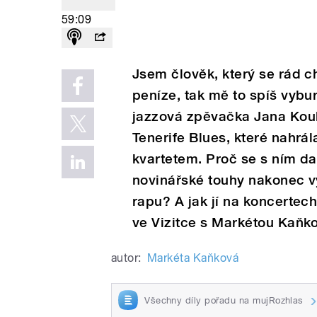
59:09
Jsem člověk, který se rád c
peníze, tak mě to spíš vybu
jazzová zpěvačka Jana Kou
Tenerife Blues, které nahrá
kvartetem. Proč se s ním da
novinářské touhy nakonec 
rapu? A jak jí na koncertec
ve Vizitce s Markétou Kaňk
autor:
Markéta Kaňková
Všechny díly pořadu na mujRozhlas