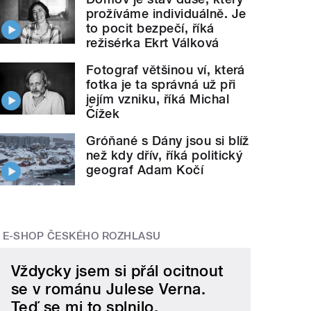
prožíváme individuálně. Je
to pocit bezpečí, říká
režisérka Ekrt Válková
Fotograf většinou ví, která
fotka je ta správná už při
jejím vzniku, říká Michal
Čížek
Gróňané s Dány jsou si blíž
než kdy dřív, říká politický
geograf Adam Kočí
E-SHOP ČESKÉHO ROZHLASU
Vždycky jsem si přál ocitnout
se v románu Julese Verna.
Teď se mi to splnilo.