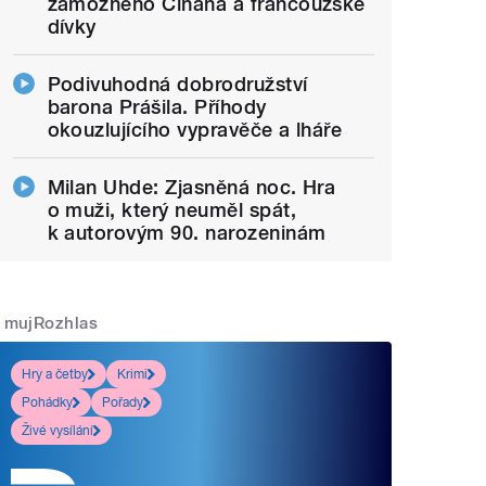
zámožného Číňana a francouzské
dívky
Podivuhodná dobrodružství
barona Prášila. Příhody
okouzlujícího vypravěče a lháře
Milan Uhde: Zjasněná noc. Hra
o muži, který neuměl spát,
k autorovým 90. narozeninám
mujRozhlas
Hry a četby
Krimi
Pohádky
Pořady
Živé vysílání