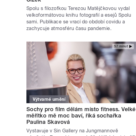
Spolu s filozofkou Terezou Matějčkovou vydal
velkoformátovou knihu fotografií a esejů Spolu
sami. Publikace se vrací do období covidu a
zachycuje atmosféru času pandemie.
57 minut
Výtvarné umění
Sochy pro film dělám místo fitness. Velké
měřítko mě moc baví, říká sochařka
Paulina Skavová
Vystavuje v Sin Gallery na Jungmannově