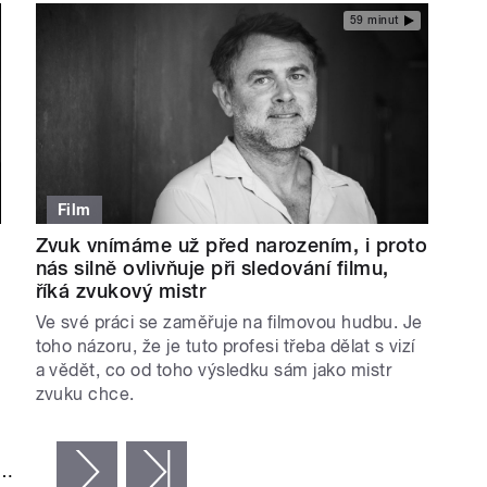
59 minut
Film
Zvuk vnímáme už před narozením, i proto
nás silně ovlivňuje při sledování filmu,
říká zvukový mistr
Ve své práci se zaměřuje na filmovou hudbu. Je
toho názoru, že je tuto profesi třeba dělat s vizí
a vědět, co od toho výsledku sám jako mistr
zvuku chce.
…
následující ›
poslední »