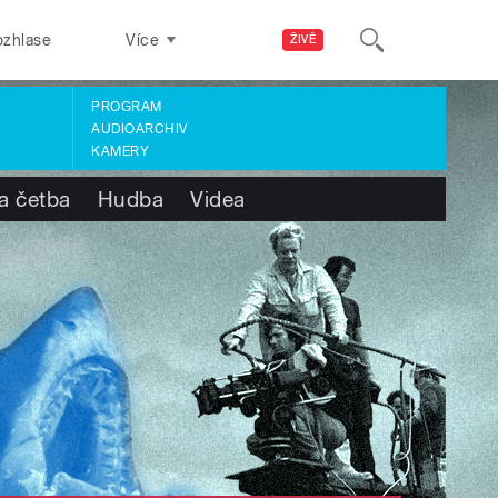
ozhlase
Více
ŽIVĚ
PROGRAM
AUDIOARCHIV
KAMERY
a četba
Hudba
Videa