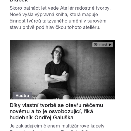
Skoro patnáct let vede Ateliér radostné tvorby.
Nově vyšla výpravná kniha, která mapuje
činnost tvůrců takzvaného umění v surovém
stavu právě pod hlavičkou tohoto ateliéru.
56 minut
Hudba
Díky vlastní tvorbě se otevřu něčemu
novému a to je osvobozující, říká
hudebník Ondřej Galuška
Je zakládajícím členem multižánrové kapely