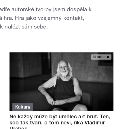
tedře autorské tvorby jsem dospěla k
tá hra. Hra jako vzájemný kontakt,
jak nalézt sám sebe.
59 minut
Kultura
Ne každý může být umělec art brut. Ten,
kdo tak tvoří, o tom neví, říká Vladimír
Drábek