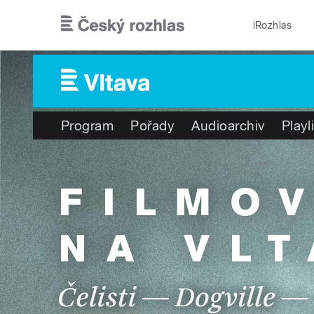
Přejít k hlavnímu obsahu
iRozhlas
Program
Pořady
Audioarchiv
Playl