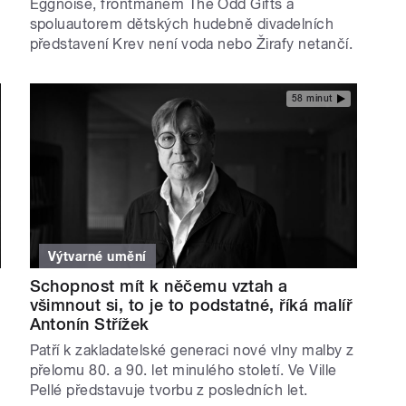
Eggnoise, frontmanem The Odd Gifts a
spoluautorem dětských hudebně divadelních
představení Krev není voda nebo Žirafy netančí.
58 minut
Výtvarné umění
Schopnost mít k něčemu vztah a
všimnout si, to je to podstatné, říká malíř
Antonín Střížek
Patří k zakladatelské generaci nové vlny malby z
přelomu 80. a 90. let minulého století. Ve Ville
Pellé představuje tvorbu z posledních let.