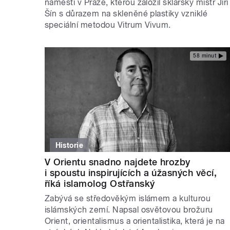
náměstí v Praze, kterou založil sklářský mistr Jiří
Šín s důrazem na skleněné plastiky vzniklé
speciální metodou Vitrum Vivum.
58 minut
Historie
V Orientu snadno najdete hrozby
i spoustu inspirujících a úžasných věcí,
říká islamolog Ostřanský
Zabývá se středověkým islámem a kulturou
islámských zemí. Napsal osvětovou brožuru
Orient, orientalismus a orientalistika, která je na