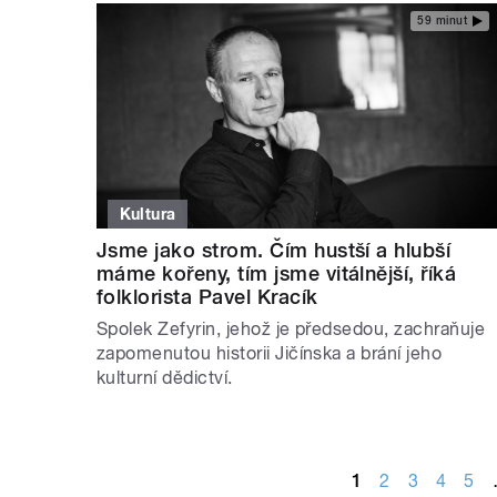
59 minut
Kultura
Jsme jako strom. Čím hustší a hlubší
máme kořeny, tím jsme vitálnější, říká
folklorista Pavel Kracík
Spolek Zefyrin, jehož je předsedou, zachraňuje
zapomenutou historii Jičínska a brání jeho
kulturní dědictví.
STRÁNKY
1
2
3
4
5