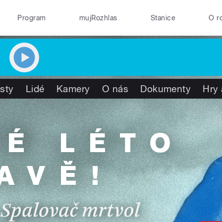
Program
mujRozhlas
Stanice
O r
isty
Lidé
Kamery
O nás
Dokumenty
Hry 