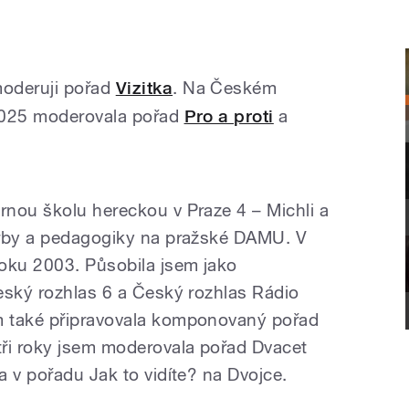
moderuji pořad
Vizitka
. Na Českém
2025 moderovala pořad
Pro a proti
a
nou školu hereckou v Praze 4 – Michli a
orby a pedagogiky na pražské DAMU. V
oku 2003. Působila jsem jako
eský rozhlas 6 a Český rozhlas Rádio
m také připravovala komponovaný pořad
tři roky jsem moderovala pořad Dvacet
a v pořadu Jak to vidíte? na Dvojce.