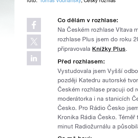
foto:
Tomáš Vodňanský
,
Český rozhlas
Co dělám v rozhlase:
Na
Českém rozhlase
Vltava 
rozhlase Plus jsem do roku 
připravovala
Knížky Plus
.
Před rozhlasem
:
Vystudovala jsem Vyšší odbor
později Katedru autorské tv
Českém rozhlase pracuji od r
moderátorka i na stanicích Č
Česko. Pro Rádio Česko jse
Kronika Rádia Česko. Téměř 
minut Radiožurnálu a působil