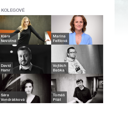
KOLEGOVÉ
Klára
Marina
Novotná
Feltlová
David
Vojtěch
Hamr
Babka
Sára
Tomáš
Vondrášková
Pilát