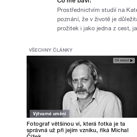
Co mě baví:
Prostřednictvím studií na Ka
poznání, že v životě je důleži
prožitek i jako jedna z cest, 
VŠECHNY ČLÁNKY
59 minut
Výtvarné umění
Fotograf většinou ví, která fotka je ta
správná už při jejím vzniku, říká Michal
Čížek