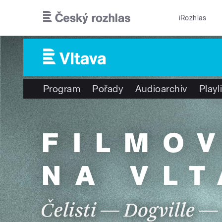
Přejít k hlavnímu obsahu
iRozhlas
Program
Pořady
Audioarchiv
Playl