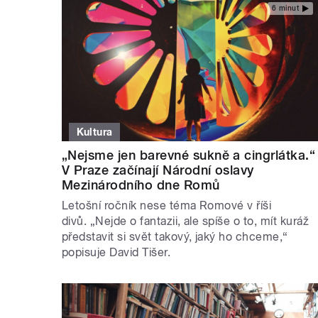
6 minut
Kultura
„Nejsme jen barevné sukně a cingrlátka.“
V Praze začínají Národní oslavy
Mezinárodního dne Romů
Letošní ročník nese téma Romové v říši
divů. „Nejde o fantazii, ale spíše o to, mít kuráž
představit si svět takový, jaký ho chceme,“
popisuje David Tišer.