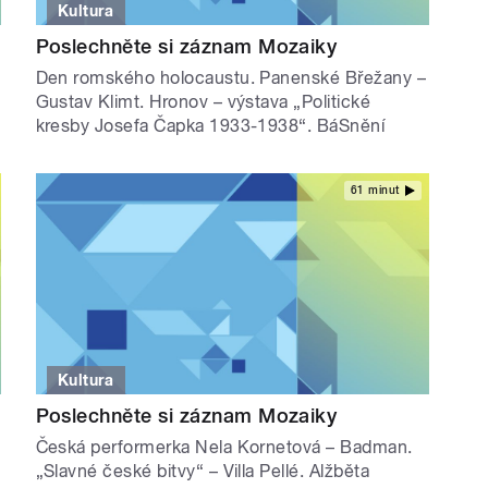
Kultura
Poslechněte si záznam Mozaiky
Den romského holocaustu. Panenské Břežany –
Gustav Klimt. Hronov – výstava „Politické
kresby Josefa Čapka 1933-1938“. BáSnění
61 minut
Kultura
Poslechněte si záznam Mozaiky
Česká performerka Nela Kornetová – Badman.
„Slavné české bitvy“ – Villa Pellé. Alžběta