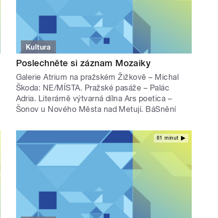
Kultura
Poslechněte si záznam Mozaiky
Galerie Atrium na pražském Žižkově – Michal
Škoda: NE/MÍSTA. Pražské pasáže – Palác
Adria. Literárně výtvarná dílna Ars poetica –
Šonov u Nového Města nad Metují. BáSnění
61 minut