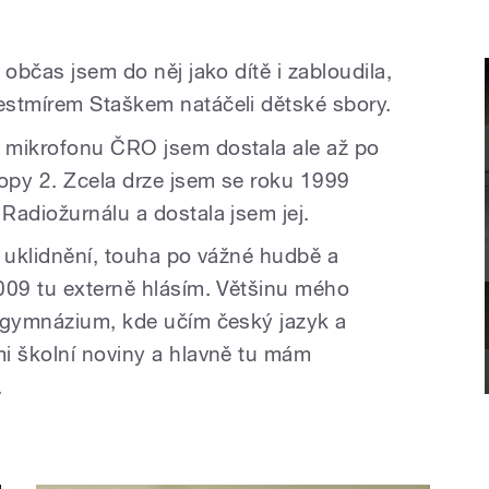
 občas jsem do něj jako dítě i zabloudila,
estmírem Staškem natáčeli dětské sbory.
 mikrofonu ČRO jsem dostala ale až po
opy 2. Zcela drze jsem se roku 1999
Radiožurnálu a dostala jsem jej.
, uklidnění, touha po vážné hudbě a
009 tu externě hlásím. Většinu mého
é gymnázium, kde učím český jazyk a
i školní noviny a hlavně tu mám
.