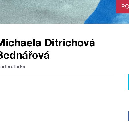
Michaela Ditrichová
Bednářová
oderátorka