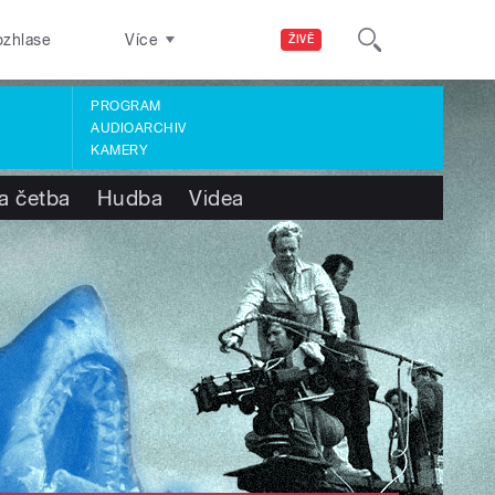
ozhlase
Více
ŽIVĚ
PROGRAM
AUDIOARCHIV
KAMERY
a četba
Hudba
Videa