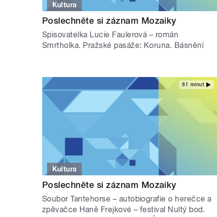
Kultura
Poslechněte si záznam Mozaiky
Spisovatelka Lucie Faulerová – román
Smrtholka. Pražské pasáže: Koruna. Básnění
61 minut
Kultura
Poslechněte si záznam Mozaiky
Soubor Tantehorse – autobiografie o herečce a
zpěvačce Haně Frejkové – festival Nultý bod.