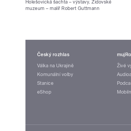
Holešovická šachta – výstavy. Židovské
muzeum – malíř Robert Guttmann
Český rozhlas
mujRo
Válka na Ukrajině
Živé v
Komunální volby
Audioa
Stanice
Podca
eShop
Mobiln