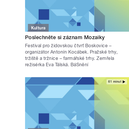
Kultura
Poslechněte si záznam Mozaiky
Festival pro židovskou čtvrť Boskovice –
organizátor Antonín Kocábek. Pražské trhy,
tržiště a tržnice – farmářské trhy. Zemřela
režisérka Eva Tálská. BáSnění
61 minut