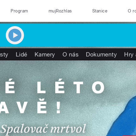
Program
mujRozhlas
Stanice
O r
isty
Lidé
Kamery
O nás
Dokumenty
Hry 