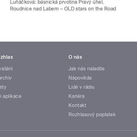
Luňáčková: básnická prvotina Pravý úhel.
Roudnice nad Labem – OLD stars on the Road
zhlas
O nás
ysílání
Jak nás naladíte
rchiv
Nápověda
sty
Lidé v rádiu
í aplikace
Kariéra
Kontakt
Rozhlasový poplatek