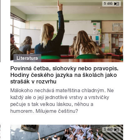
5 dílů
Literatura
Povinná četba, slohovky nebo pravopis.
Hodiny českého jazyka na školách jako
strašák v rozvrhu
Málokoho nechává mateřština chladným. Ne
každý ale o její jednotlivé vrstvy a vrstvičky
pečuje s tak velkou láskou, něhou a
humorem. Milujeme češtinu?
5 dílů