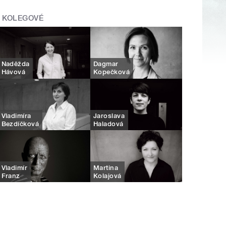
KOLEGOVÉ
Naděžda
Dagmar
Hávová
Kopečková
Vladimíra
Jaroslava
Bezdíčková
Haladová
Vladimír
Martina
Franz
Kolajová