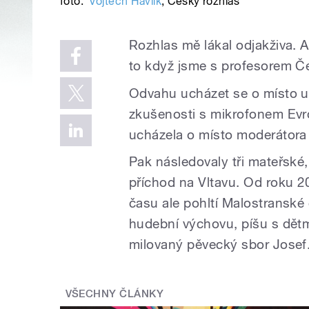
foto:
Vojtěch Havlík
,
Český rozhlas
Rozhlas mě lákal odjakživa. A
to když jsme s profesorem Č
Odvahu ucházet se o místo u
zkušenosti s mikrofonem Evr
ucházela o místo moderátora 
Pak následovaly tři mateřské
příchod na Vltavu. Od roku 2
času ale pohltí Malostransk
hudební výchovu, píšu s dětm
milovaný pěvecký sbor Josef
VŠECHNY ČLÁNKY