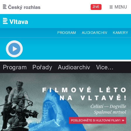
Přejít k hlavnímu obsahu
MENU
ŽIVĚ
PROGRAM
AUDIOARCHIV
KAMERY
Program
Pořady
Audioarchiv
Více
…