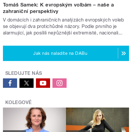
Tomáš Samek: K evropským volbám – naše a
zahraniční perspektivy
V domácích i zahraničních analýzách evropských voleb
se objevují dva protichůdné názory. Podle prvního je
alarmující, jak posílili nejrůznější extremisté, nacionali...
Jak nás naladíte na DABu
SLEDUJTE NÁS
KOLEGOVÉ