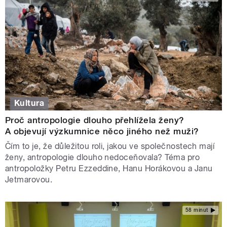
Kultura
Proč antropologie dlouho přehlížela ženy?
A objevují výzkumnice něco jiného než muži?
Čím to je, že důležitou roli, jakou ve společnostech mají
ženy, antropologie dlouho nedoceňovala? Téma pro
antropoložky Petru Ezzeddine, Hanu Horákovou a Janu
Jetmarovou.
58 minut