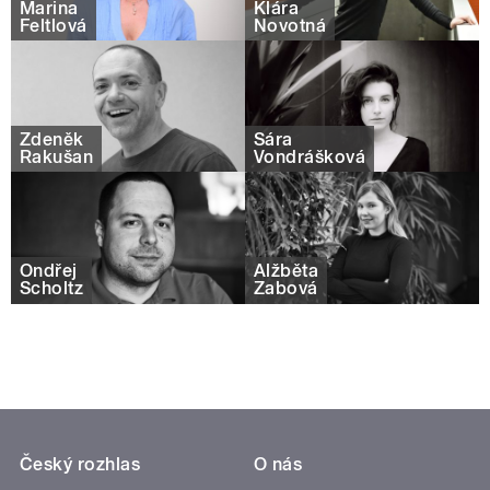
Marina
Klára
Feltlová
Novotná
Zdeněk
Sára
Rakušan
Vondrášková
Ondřej
Alžběta
Scholtz
Žabová
Český rozhlas
O nás