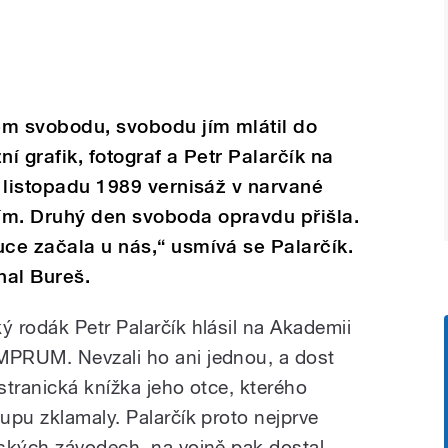
kem svobodu, svobodu jím mlátil do
ní grafik, fotograf a Petr Palarčík na
v listopadu 1989 vernisáž v narvané
ím. Druhý den svoboda opravdu přišla.
uce začala u nás,“ usmívá se Palarčík.
hal Bureš.
 rodák Petr Palarčík hlásil na Akademii
PRUM. Nevzali ho ani jednou, a dost
stranická knížka jeho otce, kterého
upu zklamaly. Palarčík proto nejprve
ských závodech, na vojně pak dostal