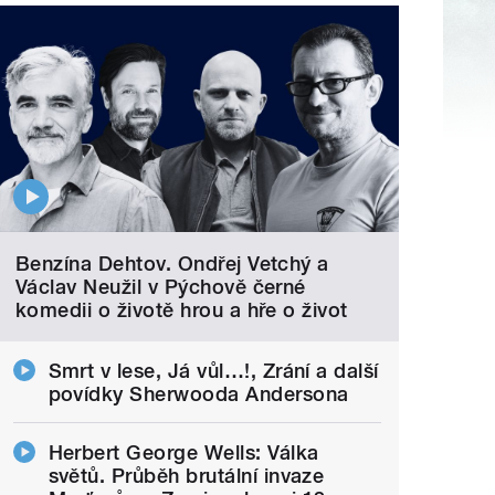
Benzína Dehtov. Ondřej Vetchý a
Václav Neužil v Pýchově černé
komedii o životě hrou a hře o život
Smrt v lese, Já vůl…!, Zrání a další
povídky Sherwooda Andersona
Herbert George Wells: Válka
světů. Průběh brutální invaze