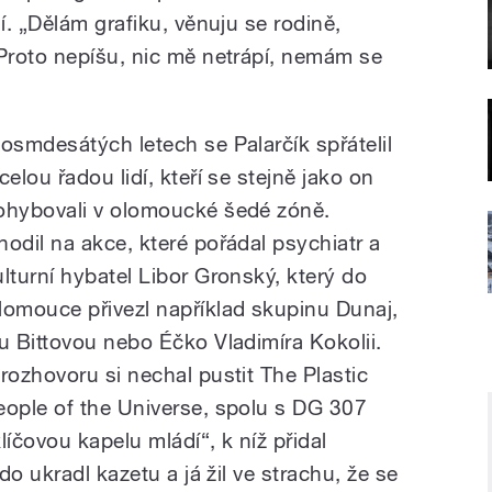
. „Dělám grafiku, věnuju se rodině,
Proto nepíšu, nic mě netrápí, nemám se
 osmdesátých letech se Palarčík spřátelil
celou řadou lidí, kteří se stejně jako on
ohybovali v olomoucké šedé zóně.
hodil na akce, které pořádal psychiatr a
ulturní hybatel Libor Gronský, který do
lomouce přivezl například skupinu Dunaj,
vu Bittovou nebo Éčko Vladimíra Kokolii.
 rozhovoru si nechal pustit The Plastic
eople of the Universe, spolu s DG 307
klíčovou kapelu mládí“, k níž přidal
o ukradl kazetu a já žil ve strachu, že se