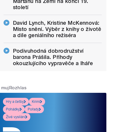
Marťanů na Zemi na konci 19.
století
David Lynch, Kristine McKennová:
Místo snění. Výběr z knihy o životě
a díle geniálního režiséra
Podivuhodná dobrodružství
barona Prášila. Příhody
okouzlujícího vypravěče a lháře
mujRozhlas
Hry a četby
Krimi
Pohádky
Pořady
Živé vysílání