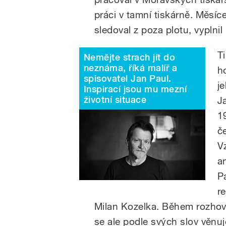
práci v tamní tiskárně. Měsíc
sledoval z poza plotu, vyplni
T
Nemějte strach jít do
neznáma, říká malíř a
ho
spisovatel Jan Paul.
j
Inspirací jsou mu mezní
životní situace
J
1
č
V
a
P
r
Milan Kozelka. Během rozhovo
se ale podle svých slov věnuj