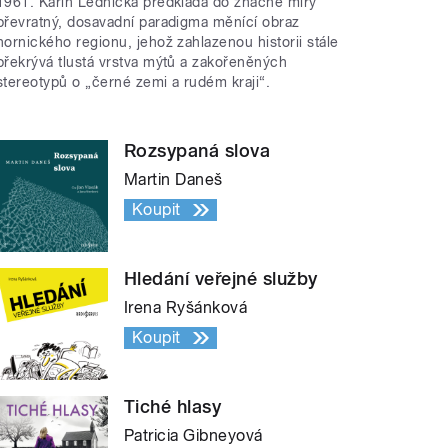
1961. Karin Lednická předkládá do značné míry
převratný, dosavadní paradigma měnící obraz
hornického regionu, jehož zahlazenou historii stále
překrývá tlustá vrstva mýtů a zakořeněných
stereotypů o „černé zemi a rudém kraji“.
Rozsypaná slova
Martin Daneš
Koupit
Hledání veřejné služby
Irena Ryšánková
Koupit
Tiché hlasy
Patricia Gibneyová