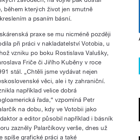
e, během kterých život jen smutně
l kreslením a psaním básní.
iskárenská praxe se mu nicméně později
dila při práci v nakladatelství Votobia, u
ehož vzniku po boku Rostislava Valušky,
aroslava Friče či Jiřího Kuběny v roce
991 stál. „Chtěli jsme vydávat nejen
eskoslovenské věci, ale i ty zahraniční.
znikla například velice dobrá
ngloamerická řada,“ vzpomíná Petr
alarčík na dobu, kdy ve Votobii jako
edaktor a editor působil například i básník
ru zazněly Palarčíkovy verše, dnes už
e spíše grafické práci a také