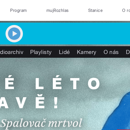
Program
mujRozhlas
Stanice
O r
dioarchiv
Playlisty
Lidé
Kamery
O nás
D