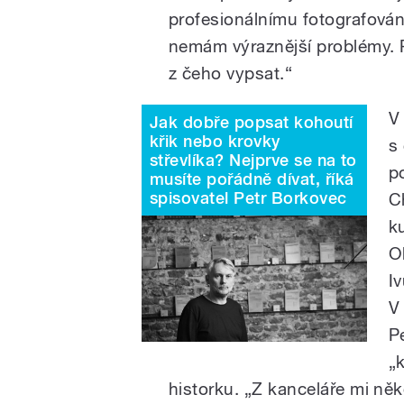
profesionálnímu fotografování
nemám výraznější problémy. 
z čeho vypsat.“
V
Jak dobře popsat kohoutí
křik nebo krovky
s 
střevlíka? Nejprve se na to
p
musíte pořádně dívat, říká
spisovatel Petr Borkovec
C
k
O
I
V
P
„
historku. „Z kanceláře mi někd