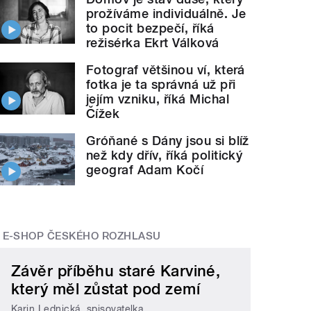
prožíváme individuálně. Je
to pocit bezpečí, říká
režisérka Ekrt Válková
Fotograf většinou ví, která
fotka je ta správná už při
jejím vzniku, říká Michal
Čížek
Gróňané s Dány jsou si blíž
než kdy dřív, říká politický
geograf Adam Kočí
E-SHOP ČESKÉHO ROZHLASU
Závěr příběhu staré Karviné,
který měl zůstat pod zemí
Karin Lednická, spisovatelka