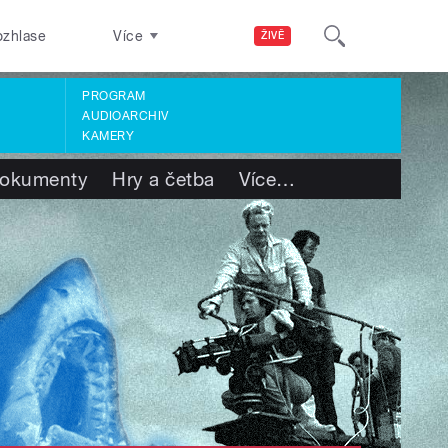
ozhlase
Více
ŽIVĚ
PROGRAM
AUDIOARCHIV
KAMERY
okumenty
Hry a četba
Více
…