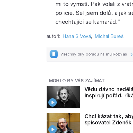
mi to vymstí. Pak volali z vr
policie. Šel jsem dolů, a jak s
chechtající se kamarád.“
autoři:
Hana Slívová
,
Michal Bureš
Všechny díly pořadu na mujRozhlas
MOHLO BY VÁS ZAJÍMAT
Vědu dávno nedělám
inspirují pořád, ří
Chci kázat tak, aby
spisovatel Zdeněk