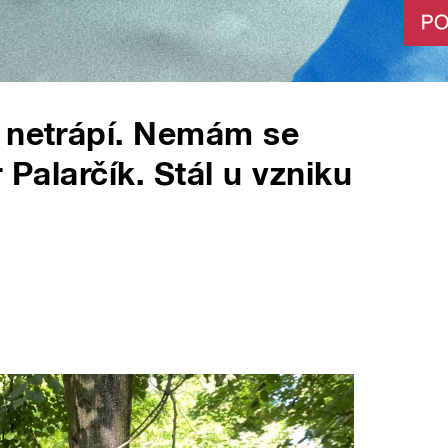
c netrápí. Nemám se
 Palarčík. Stál u vzniku