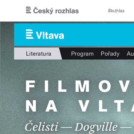
Přejít k hlavnímu obsahu
iRozhlas
Literatura
Program
Pořady
Au