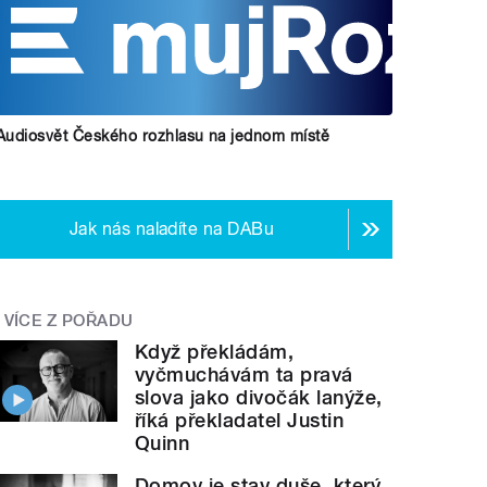
Audiosvět Českého rozhlasu na jednom místě
Jak nás naladíte na DABu
VÍCE Z POŘADU
Když překládám,
vyčmuchávám ta pravá
slova jako divočák lanýže,
říká překladatel Justin
Quinn
Domov je stav duše, který