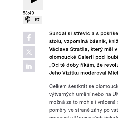
53:49
Sundal si střevíc a s pokři
stolu, vzpomíná básník, kniž
Václava Stratila, který měl 
olomoucké Galerii pod loub
„Od té doby říkám, že revol
Jeho Vizitku moderoval Mic
Celkem šestkrát se olomoucký
výtvarných umění nebo na UM
možná za to mohla i vrácená 
poměry ve straně záhy po vst
pracoval v Moravských tiskař