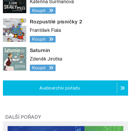
Kateřina Surmanová
Koupit
Rozpustilé písničky 2
František Fiala
Koupit
Saturnin
Zdeněk Jirotka
Koupit
Audioarchiv pořadu
DALŠÍ POŘADY