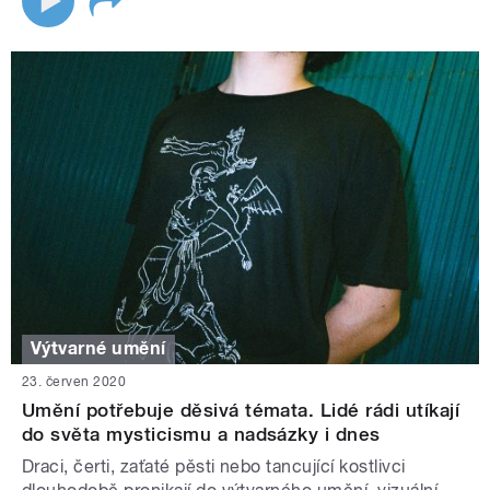
Výtvarné umění
23. červen 2020
Umění potřebuje děsivá témata. Lidé rádi utíkají
do světa mysticismu a nadsázky i dnes
Draci, čerti, zaťaté pěsti nebo tancující kostlivci