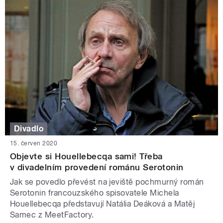
Divadlo
15. červen 2020
Objevte si Houellebecqa sami! Třeba
v divadelním provedení románu Serotonin
Jak se povedlo převést na jeviště pochmurný román
Serotonin francouzského spisovatele Michela
Houellebecqa představují Natália Deáková a Matěj
Samec z MeetFactory.