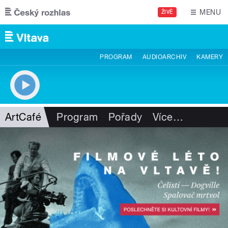
Přejít k hlavnímu obsahu
MENU
ŽIVĚ
PROGRAM
AUDIOARCHIV
KAMERY
ArtCafé
Program
Pořady
Více
…