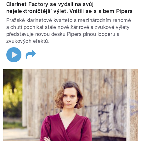
Clarinet Factory se vydali na svůj
nejelektroničtější výlet. Vrátili se s albem Pipers
Pražské klarinetové kvarteto s mezinárodním renomé
a chutí podnikat stále nové žánrové a zvukové výlety
představuje novou desku Pipers plnou looperu a
zvukových efektů.