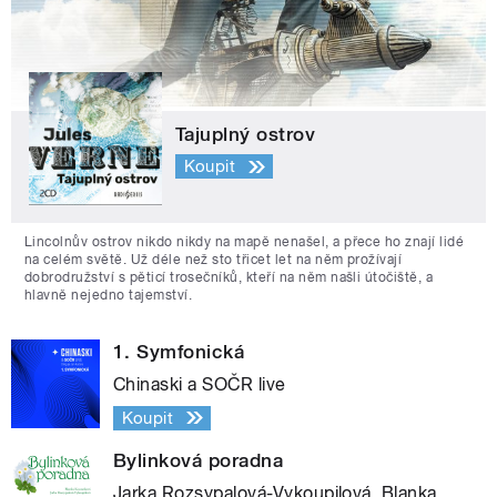
Tajuplný ostrov
Koupit
Lincolnův ostrov nikdo nikdy na mapě nenašel, a přece ho znají lidé
na celém světě. Už déle než sto třicet let na něm prožívají
dobrodružství s pěticí trosečníků, kteří na něm našli útočiště, a
hlavně nejedno tajemství.
1. Symfonická
Chinaski a SOČR live
Koupit
Bylinková poradna
Jarka Rozsypalová-Vykoupilová, Blanka