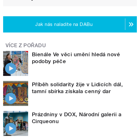
Jak nás naladíte na DABu
VÍCE Z POŘADU
Bienále Ve věci umění hledá nové
podoby péče
Příběh solidarity žije v Lidicích dál,
tamní sbírka získala cenný dar
Prázdniny v DOX, Národní galerii a
Cirqueonu