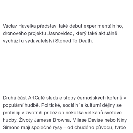
Václav Havelka představí také debut experimentálního,
dronového projektu Jasnovidec, který také aktuálně
vychází u vydavatelství Stoned To Death.
Druhá část ArtCafé sleduje stopy černošských kořenů v
populární hudbě. Politické, sociální a kulturní dějiny se
protínají v životníh příbězích několika velikánů světové
hudby. Životy Jamese Browna, Milese Davise nebo Niny
Simone mají společné rysy – od chudého původu, tvrdé