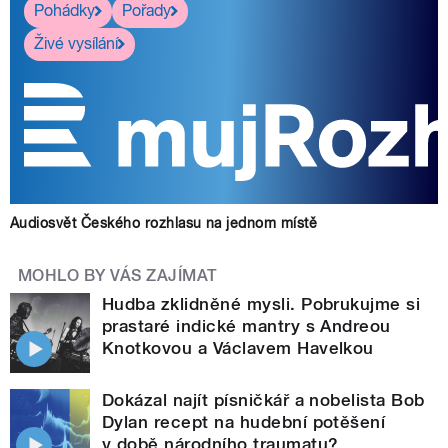
Pohádky
Pořady
Živé vysílání
Audiosvět Českého rozhlasu na jednom místě
MOHLO BY VÁS ZAJÍMAT
Hudba zklidněné mysli. Pobrukujme si
prastaré indické mantry s Andreou
Knotkovou a Václavem Havelkou
Dokázal najít písničkář a nobelista Bob
Dylan recept na hudební potěšení
v době národního traumatu?