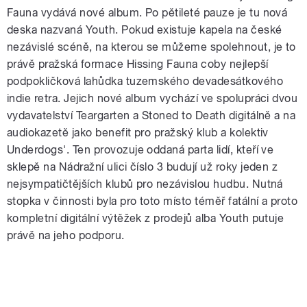
Fauna vydává nové album. Po pětileté pauze je tu nová
deska nazvaná Youth. Pokud existuje kapela na české
nezávislé scéně, na kterou se můžeme spolehnout, je to
právě pražská formace Hissing Fauna coby nejlepší
podpokličková lahůdka tuzemského devadesátkového
indie retra.
Jejich nové album vychází ve spolupráci dvou
vydavatelství Teargarten a Stoned to Death digitálně a na
audiokazetě jako benefit pro pražský klub a kolektiv
Underdogs'. Ten provozuje oddaná parta lidí, kteří ve
sklepě na Nádražní ulici číslo 3 budují už roky jeden z
nejsympatičtějších klubů pro nezávislou hudbu. Nutná
stopka v činnosti byla pro toto místo téměř fatální a proto
kompletní digitální výtěžek z prodejů alba Youth putuje
právě na jeho podporu.