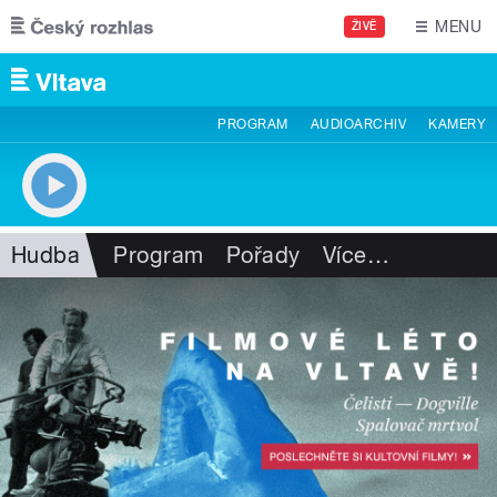
Přejít k hlavnímu obsahu
MENU
ŽIVĚ
PROGRAM
AUDIOARCHIV
KAMERY
Hudba
Program
Pořady
Více
…