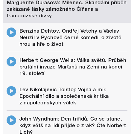
Marguerite Durasová: Milenec. Skandální příběh
zakázané lásky zámožného Číňana a
francouzské dívky
Benzína Dehtov. Ondřej Vetchý a Václav
Neužil v Pýchově černé komedii o životě
hrou a hře o život
Herbert George Wells: Válka světů. Průběh
brutální invaze Marťanů na Zemi na konci
19. století
Lev Nikolajevič Tolstoj: Vojna a mír.
Epochální dílo a společenská kritika
z napoleonských válek
John Wyndham: Den trifidů. Co se stane,
když většina lidí přijde o zrak? Čte Norbert
Lichý