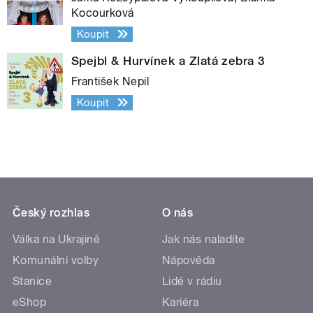
Kocourková
Koupit
Spejbl & Hurvínek a Zlatá zebra 3
František Nepil
Koupit
Český rozhlas
O nás
Válka na Ukrajině
Jak nás naladíte
Komunální volby
Nápověda
Stanice
Lidé v rádiu
eShop
Kariéra