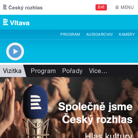
Přejít k hlavnímu obsahu
MENU
ŽIVĚ
PROGRAM
AUDIOARCHIV
KAMERY
Vizitka
Program
Pořady
Více
…