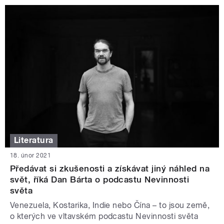
Literatura
18. únor 2021
Předávat si zkušenosti a získávat jiný náhled na
svět, říká Dan Bárta o podcastu Nevinnosti
světa
Venezuela, Kostarika, Indie nebo Čína – to jsou země,
o kterých ve vltavském podcastu Nevinnosti světa