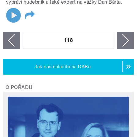
vypráví hudebník a také expert na vážky Dan Bárta.
STRÁNKY
118
n
zí
Jak nás naladíte na DABu
O POŘADU