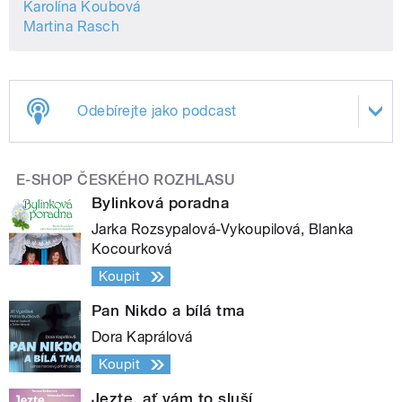
Karolína Koubová
Martina Rasch
Odebírejte jako podcast
E-SHOP ČESKÉHO ROZHLASU
Bylinková poradna
Jarka Rozsypalová-Vykoupilová, Blanka
Kocourková
Koupit
Pan Nikdo a bílá tma
Dora Kaprálová
Koupit
Jezte, ať vám to sluší