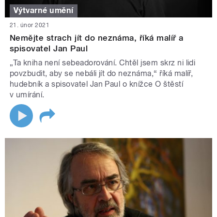
Výtvarné umění
21. únor 2021
Nemějte strach jít do neznáma, říká malíř a
spisovatel Jan Paul
„Ta kniha není sebeadorování. Chtěl jsem skrz ni lidi
povzbudit, aby se nebáli jít do neznáma,“ říká malíř,
hudebník a spisovatel Jan Paul o knížce O štěstí
v umírání.