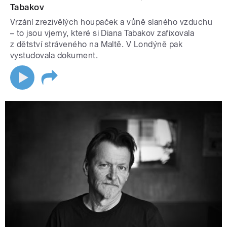
Tabakov
Vrzání zrezivělých houpaček a vůně slaného vzduchu
– to jsou vjemy, které si Diana Tabakov zafixovala
z dětství stráveného na Maltě. V Londýně pak
vystudovala dokument.