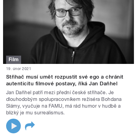
Film
19. únor 2021
Střihač musí umět rozpustit své ego a chránit
autenticitu filmové postavy, říká Jan Daňhel
Jan Daňhel patří mezi přední české střihače. Je
dlouhodobým spolupracovníkem režiséra Bohdana
Slámy, vyučuje na FAMU, má rád humor v hudbě a
blízký je mu surrealismus.