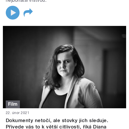
nejbohatší vrstvou.
Film
22. únor 2021
Dokumenty netočí, ale stovky jich sleduje.
Přivede vás to k větší citlivosti, říká Diana