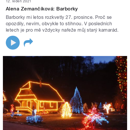
12. leden 2021
Alena Zemančíková: Barborky
Barborky mi letos rozkvetly 27. prosince. Proč se
opozdily, nevím, obvykle to stihnou. V posledních
letech je pro mě vždycky nařeže můj starý kamarád.