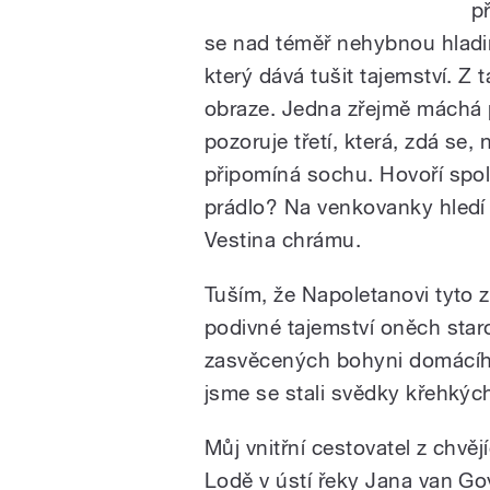
p
se nad téměř nehybnou hladin
který dává tušit tajemství. Z t
obraze. Jedna zřejmě máchá p
pozoruje třetí, která, zdá se, 
připomíná sochu. Hovoří spol
prádlo? Na venkovanky hledí 
Vestina chrámu.
Tuším, že Napoletanovi tyto z
podivné tajemství oněch st
zasvěcených bohyni domácího
jsme se stali svědky křehkých
Můj vnitřní cestovatel z chvějí
Lodě v ústí řeky Jana van Go