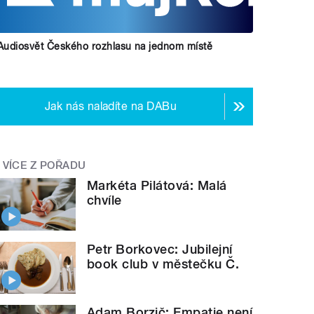
Audiosvět Českého rozhlasu na jednom místě
Jak nás naladíte na DABu
VÍCE Z POŘADU
Markéta Pilátová: Malá
chvíle
Petr Borkovec: Jubilejní
book club v městečku Č.
Adam Borzič: Empatie není