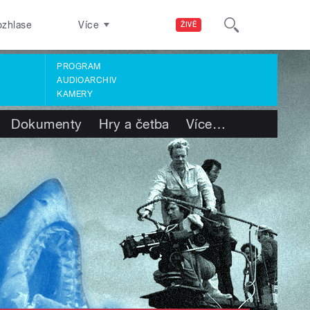
ozhlase
Více
ŽIVĚ
PROGRAM
AUDIOARCHIV
KAMERY
Dokumenty
Hry a četba
Více
…