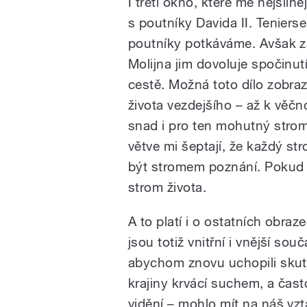
I třetí okno, které mě nejsilně
s poutníky Davida II. Tenier
poutníky potkáváme. Avšak z
Molijna jim dovoluje spočinutí
cestě. Možná toto dílo zobraz
života vezdejšího – až k věčno
snad i pro ten mohutný strom
větve mi šeptají, že každý s
být stromem poznání. Pokud 
strom života.
A to platí i o ostatních obra
jsou totiž vnitřní i vnější so
abychom znovu uchopili skut
krajiny krvácí suchem, a často
vidění – mohlo mít na náš vzta