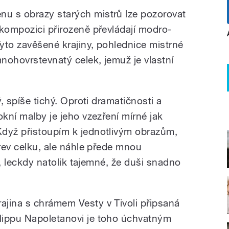
u s obrazy starých mistrů lze pozorovat
kompozici přirozeně převládají modro-
yto zavěšené krajiny, pohlednice mistrné
mnohovrstevnatý celek, jemuž je vlastní
ý, spíše tichý. Oproti dramatičnosti a
okní malby je jeho vzezření mírné jak
Když přistoupím k jednotlivým obrazům,
arev celku, ale náhle přede mnou
ly, leckdy natolik tajemné, že duši snadno
rajina s chrámem Vesty v Tivoli připsaná
ilippu Napoletanovi je toho úchvatným