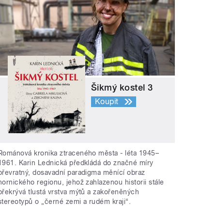
Šikmý kostel 3
Koupit
Románová kronika ztraceného města - léta 1945–
1961. Karin Lednická předkládá do značné míry
převratný, dosavadní paradigma měnící obraz
hornického regionu, jehož zahlazenou historii stále
překrývá tlustá vrstva mýtů a zakořeněných
stereotypů o „černé zemi a rudém kraji“.