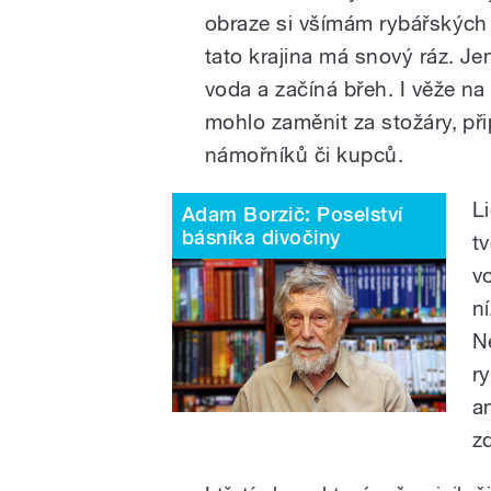
obraze si všímám rybářských 
tato krajina má snový ráz. J
voda a začíná břeh. I věže n
mohlo zaměnit za stožáry, př
námořníků či kupců.
L
Adam Borzič: Poselství
básníka divočiny
t
v
n
N
r
a
z