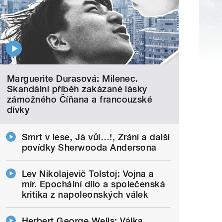
Marguerite Durasová: Milenec.
Skandální příběh zakázané lásky
zámožného Číňana a francouzské
dívky
Smrt v lese, Já vůl…!, Zrání a další
povídky Sherwooda Andersona
Lev Nikolajevič Tolstoj: Vojna a
mír. Epochální dílo a společenská
kritika z napoleonských válek
Herbert George Wells: Válka