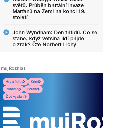
světů. Průběh brutální invaze
Marťanů na Zemi na konci 19.
století
John Wyndham: Den trifidů. Co se
stane, když většina lidí přijde
o zrak? Čte Norbert Lichý
mujRozhlas
Hry a četby
Krimi
Pohádky
Pořady
Živé vysílání