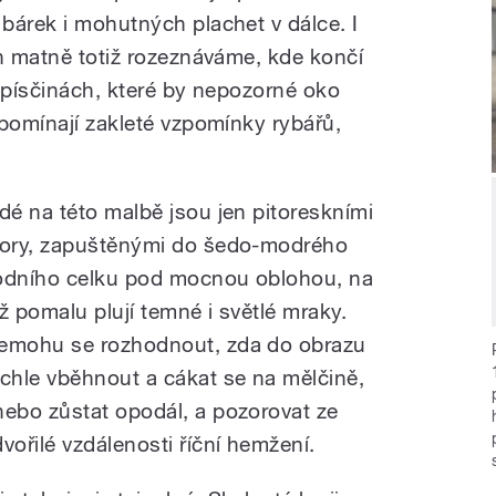
bárek i mohutných plachet v dálce. I
en matně totiž rozeznáváme, kde končí
a písčinách, které by nepozorné oko
ipomínají zakleté vzpomínky rybářů,
idé na této malbě jsou jen pitoreskními
vory, zapuštěnými do šedo-modrého
odního celku pod mocnou oblohou, na
íž pomalu plují temné i světlé mraky.
emohu se rozhodnout, zda do obrazu
ychle vběhnout a cákat se na mělčině,
nebo zůstat opodál, a pozorovat ze
dvořilé vzdálenosti říční hemžení.