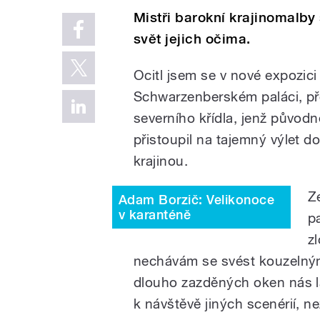
Mistři barokní krajinomalby 
svět jejich očima.
Ocitl jsem se v nové expozici
Schwarzenberském paláci, př
severního křídla, jenž původn
přistoupil na tajemný výlet 
krajinou.
Z
Adam Borzič: Velikonoce
v karanténě
p
z
nechávám se svést kouzelným
dlouho zazděných oken nás l
k návštěvě jiných scenérií, ne