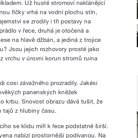
říkladem. Už husté stromoví naklánějící
ou říčky vrhá na vodní plochu stín,
ajemství se zrodily i tři postavy na
rádlo v řece, druhá je otočená a
nese na hlavě džbán, a jediná z trojice
u? Jsou jejich rozhovory prosté jako
z vrchu v úrovni korun stromů ruina
di cosi závažného prozradily. Jakési
arověkých panenských kněžek
 krbu. Snovost obrazu dává tušit, že
 tajů z hlubiny času.
cího se klidu míří k řece podstatně širší.
yena nabízí prostornější podívanou. Na