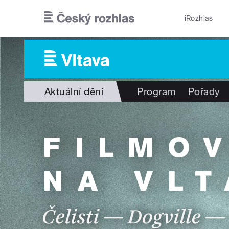
Přejít k hlavnímu obsahu
iRozhlas
Aktuální dění
Program
Pořady