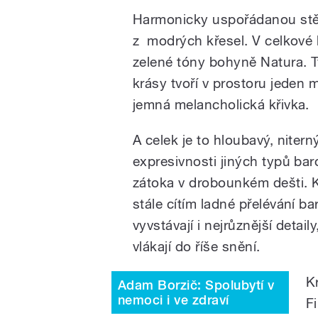
Harmonicky uspořádanou stěn
z modrých křesel. V celkové 
zelené tóny bohyně Natura. T
krásy tvoří v prostoru jeden 
jemná melancholická křivka.
A celek je to hloubavý, nitern
expresivnosti jiných typů bar
zátoka v drobounkém dešti. 
stále cítím ladné přelévání b
vyvstávají i nejrůznější detai
vlákají do říše snění.
K
Adam Borzič: Spolubytí v
nemoci i ve zdraví
F