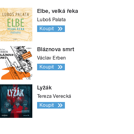
Elbe, velká řeka
Luboš Palata
Koupit
Bláznova smrt
Václav Erben
Koupit
Lyžák
Tereza Verecká
Koupit