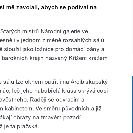
si mě zavolali, abych se podíval na
 Starých mistrů Národní galerie ve
esněji v jednom z méně rozsáhlých sálů
ě sloužil jako ložnice pro domácí pány a
do barokních krajin nazvaný Křížem krážem
e sálu lze oknem patřit i na Arcibiskupský
alác, leč jeho nabubřelá krása skrývá cosi
lověstného. Raději se odvracím a
 kabinetem. Ve směru původních a již
ákají obrazy na tmavém pozadí
ž je ta pražská.