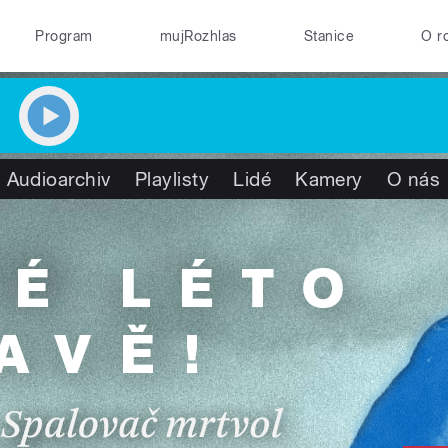
Program
mujRozhlas
Stanice
O r
Audioarchiv
Playlisty
Lidé
Kamery
O nás