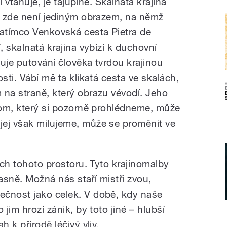
ji vtahuje, je tajuplné. Skalnatá krajina
se zde není jediným obrazem, na němž
atímco Venkovská cesta Pietra de
, skalnatá krajina vybízí k duchovní
uje putování člověka tvrdou krajinou
sti. Vábí mě ta klikatá cesta ve skalách,
 na straně, který obrazu vévodí. Jeho
trom, který si pozorně prohlédneme, může
jej však milujeme, může se proměnit ve
zech tohoto prostoru. Tyto krajinomalby
učasně. Možná nás staří mistři zvou,
ečnost jako celek. V době, kdy naše
 jim hrozí zánik, by toto jiné – hlubší
h k přírodě léčivý vliv.