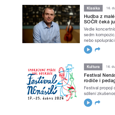
Klasika
16. d
Hudba z maléh
SOČR čeká jub
Vedle koncertn
sedm kompozic, p
nebo spolupráci
Kultura
16. d
Festival Nenás
rodiče i peda
Festival propojí
sdílení zkušenos