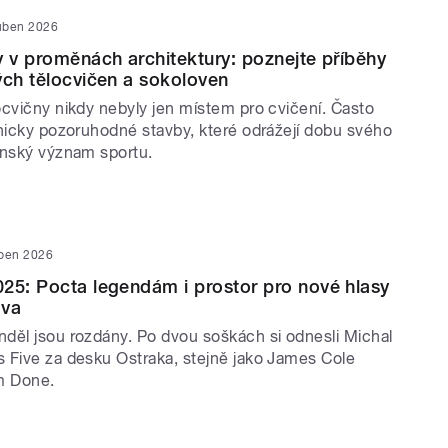
uben 2026
y v proměnách architektury: poznejte příběhy
ých tělocvičen a sokoloven
ocvičny nikdy nebyly jen místem pro cvičení. Často
onicky pozoruhodné stavby, které odrážejí dobu svého
enský význam sportu.
uben 2026
25: Pocta legendám i prostor pro nové hlasy
ova
děl jsou rozdány. Po dvou soškách si odnesli Michal
 Five za desku Ostraka, stejně jako James Cole
m Done.