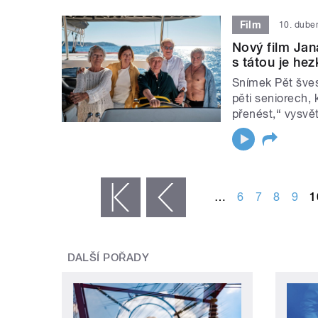
Film
10. dube
Nový film Jan
s tátou je he
Snímek Pět šves
pěti seniorech,
přenést,“ vysvět
STRÁNKY
…
6
7
8
9
1
« první
‹ předchozí
DALŠÍ POŘADY