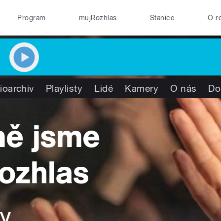
Program
mujRozhlas
Stanice
O r
ioarchiv
Playlisty
Lidé
Kamery
O nás
Do