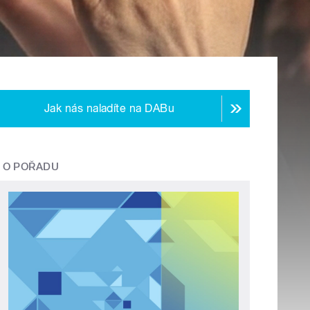
Jak nás naladíte na DABu
O POŘADU