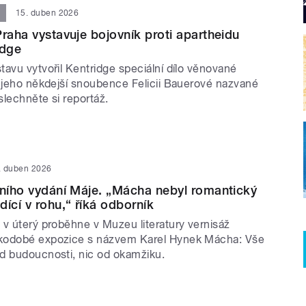
15. duben 2026
Praha vystavuje bojovník proti apartheidu
idge
avu vytvořil Kentridge speciální dílo věnované
a jeho někdejší snoubence Felicii Bauerové nazvané
oslechněte si reportáž.
. duben 2026
vního vydání Máje. „Mácha nebyl romantický
dící v rohu,“ říká odborník
 v úterý proběhne v Muzeu literatury vernisáž
kodobé expozice s názvem Karel Hynek Mácha: Vše
d budoucnosti, nic od okamžiku.