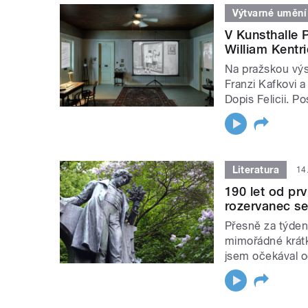
Výtvarné umění
V Kunsthalle 
William Kentr
Na pražskou výst
Franzi Kafkovi 
Dopis Felicii. P
Literatura
14
190 let od pr
rozervanec se
Přesně za týden
mimořádné krát
jsem očekával o