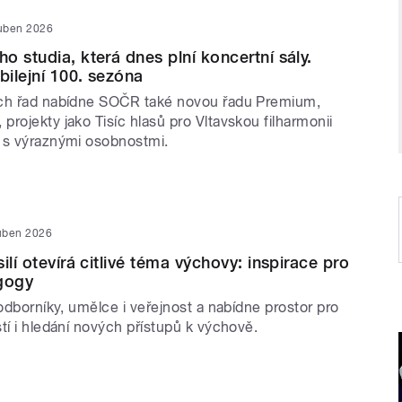
uben 2026
o studia, která dnes plní koncertní sály.
ilejní 100. sezóna
ích řad nabídne SOČR také novou řadu Premium,
rojekty jako Tisíc hlasů pro Vltavskou filharmonii
 s výraznými osobnostmi.
uben 2026
ilí otevírá citlivé téma výchovy: inspirace pro
gogy
 odborníky, umělce i veřejnost a nabídne prostor pro
tí i hledání nových přístupů k výchově.