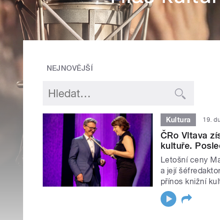
NEJNOVĚJŠÍ
Kultura
19. d
ČRo Vltava zí
kultuře. Posle
Letošní ceny Mag
a její šéfredakt
přínos knižní kul