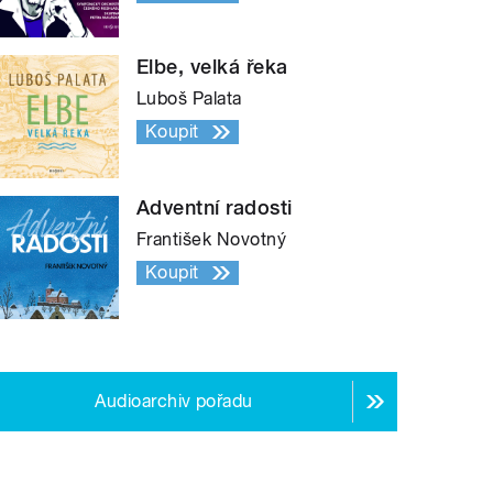
Elbe, velká řeka
Luboš Palata
Koupit
Adventní radosti
František Novotný
Koupit
Audioarchiv pořadu