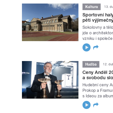
Kultura
13. d
Sportovní hal
pěti výjimečn
Sokolovny a těl
jde o architekt
vzniku i společ
Hudba
12. d
Ceny Anděl 20
a svobodu sl
Hudební ceny An
Prokop a Framus
s Ideou za albu