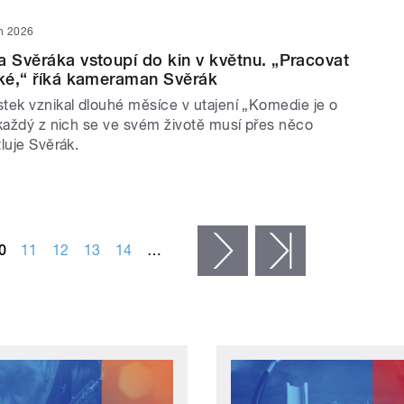
n 2026
a Svěráka vstoupí do kin v květnu. „Pracovat
zké,“ říká kameraman Svěrák
tek vznikal dlouhé měsíce v utajení „Komedie je o
 každý z nich se ve svém životě musí přes něco
luje Svěrák.
0
11
12
13
14
…
následující ›
poslední »