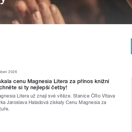
uben 2026
skala cenu Magnesia Litera za přínos knižní
chněte si ty nejlepší četby!
nesia Litera už znají své vítěze. Stanice ČRo Vltava
orka Jaroslava Haladová získaly Cenu Magnesia za
tuře.