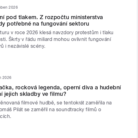
uben 2026
ní pod tlakem. Z rozpočtu ministerstva
rdy potřebné na fungování sektoru
turu v roce 2026 klesá navzdory protestům i tlaku
ti. Škrty v řádu miliard mohou ovlivnit fungování
rů i nezávislé scény.
n 2026
čka, rocková legenda, operní diva a hudební
í jejich skladby ve filmu?
věnovaná filmové hudbě, se tentokrát zaměřila na
omáš Pilát se zaměřil na soundtracky filmů o
cích.