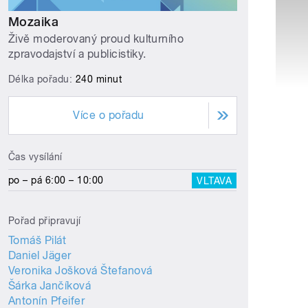
Mozaika
Živě moderovaný proud kulturního
zpravodajství a publicistiky.
Délka pořadu:
240 minut
Více o pořadu
Čas vysílání
po – pá 6:00 – 10:00
VLTAVA
Pořad připravují
Tomáš Pilát
Daniel Jäger
Veronika Jošková Štefanová
Šárka Jančíková
Antonín Pfeifer