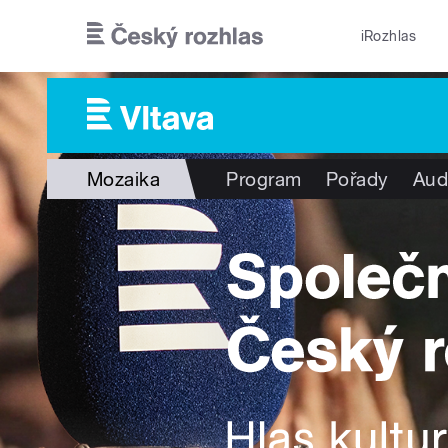
Přejít k hlavnímu obsahu
iRozhlas
Mozaika
Program
Pořady
Aud