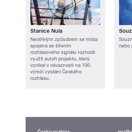
Stanice Nula
Souz
Neotřelým způsobem se místa
Souzn
spojená se šířením
nebo p
rozhlasového signálu rozhodli
využít autoři projektu, který
vznikal v návaznosti na 100.
výročí vysílání Českého
rozhlasu.
Český rozhlas
mujRo