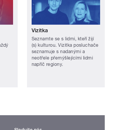
Vizitka
Seznamte se s lidmi, kteří žijí
aždý
(s) kulturou. Vizitka posluchače
seznamuje s nadanými a
neotřele přemýšlejícími lidmi
napříč regiony.
Sledujte nás