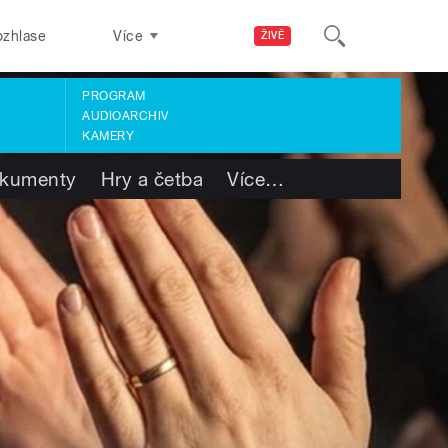
ozhlase
Více
ŽIVĚ
PROGRAM
AUDIOARCHIV
KAMERY
kumenty
Hry a četba
Více
…