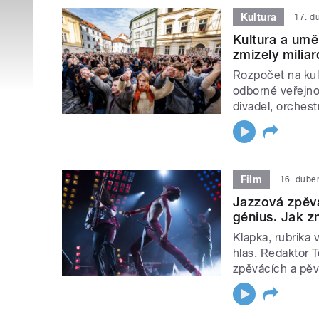
Kultura
17. d
Kultura a umě
zmizely milia
Rozpočet na kul
odborné veřejnos
divadel, orchest
Film
16. dube
Jazzová zpěva
génius. Jak zn
Klapka, rubrika 
hlas. Redaktor T
zpěvácích a pěv