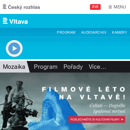
Přejít k hlavnímu obsahu
MENU
ŽIVĚ
PROGRAM
AUDIOARCHIV
KAMERY
Mozaika
Program
Pořady
Více
…