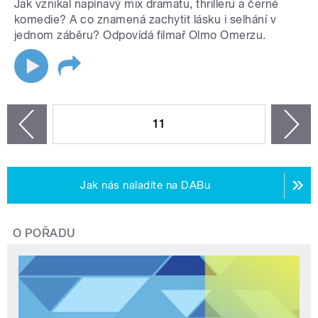
Jak vznikal napínavý mix dramatu, thrilleru a černé
komedie? A co znamená zachytit lásku i selhání v
jednom záběru? Odpovídá filmař Olmo Omerzu.
STRÁNKY
11
n
zí
Jak nás naladíte na DABu
O POŘADU