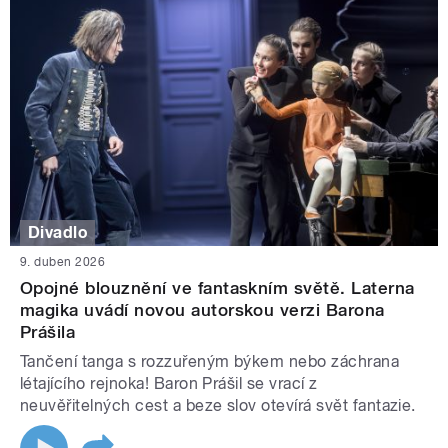
Divadlo
9. duben 2026
Opojné blouznění ve fantaskním světě. Laterna
magika uvádí novou autorskou verzi Barona
Prášila
Tančení tanga s rozzuřeným býkem nebo záchrana
létajícího rejnoka! Baron Prášil se vrací z
neuvěřitelných cest a beze slov otevírá svět fantazie.