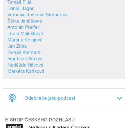
Tomáš Pilát
Daniel Jäger
Veronika Jošková Štefanová
Šárka Jančíková
Antonín Pfeifer
Lucie Malušková
Martina Kolajová
Jan Zítka
Tomáš Klement
František Šedivý
Naděžda Hávová
Markéta Kaňková
Odebírejte jako podcast
E-SHOP ČESKÉHO ROZHLASU
Setkání s Karlem Čapkem