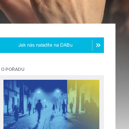
Jak nás naladíte na DABu
O POŘADU