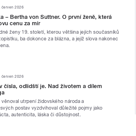
. červen 2026
ka – Bertha von Suttner. O první ženě, která
ovu cenu za mír
edné ženy 19. století, kterou většina jejích současníků
opistku, ba dokonce za blázna, a jejíž slova nakonec
šena.
. červen 2026
v čísla, odlidští je. Nad životem a dílem
ga
e věnoval utrpení židovského národa a
 svých postav vyzdvihoval důležité pojmy jako
ta, autenticita, láska či důstojnost.