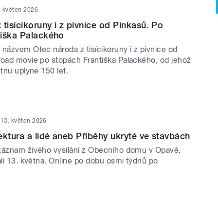
. květen 2026
tisícikoruny i z pivnice od Pinkasů. Po
tiška Palackého
 názvem Otec národa z tisícikoruny i z pivnice od
road movie po stopách Františka Palackého, od jehož
ětnu uplyne 150 let.
13. květen 2026
ektura a lidé aneb Příběhy ukryté ve stavbách
záznam živého vysílání z Obecního domu v Opavě,
ali 13. května. Online po dobu osmi týdnů po