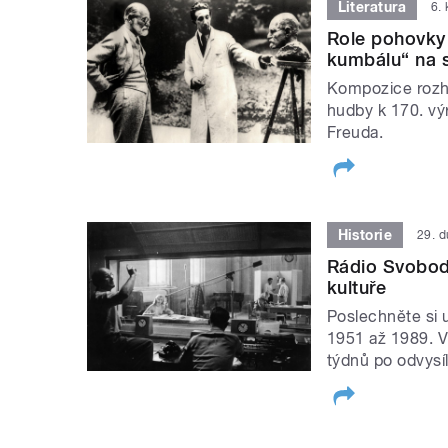
Literatura
6.
Role pohovky 
kumbálu“ na 
Kompozice rozho
hudby k 170. vý
Freuda.
Historie
29. 
Rádio Svobodn
kultuře
Poslechněte si 
1951 až 1989. V
týdnů po odvysíl