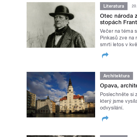
Literatura
20
Otec národa z 
stopách Fran
Večer na téma s
Pinkasů zve na 
smrti letos v kv
Architektura
Opava, archit
Poslechněte si 
který jsme vysíl
odvysílání.