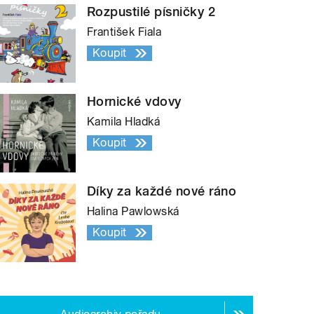
Rozpustilé písničky 2
František Fiala
Koupit
Hornické vdovy
Kamila Hladká
Koupit
Díky za každé nové ráno
Halina Pawlowská
Koupit