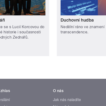
áři
Duchovní hudba
te se s Lucií Korcovou do
Nedělní ráno ve znamení
té historie i současnosti
transcendence.
odných Zednářů.
zhlas
O nás
ysílání
Jak nás naladíte