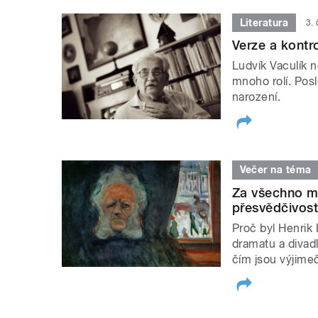
Literatura
3.
Verze a kontr
Ludvík Vaculík n
mnoho rolí. Pos
narození.
Večer na téma
Za všechno mů
přesvědčivost
Proč byl Henrik
dramatu a divad
čím jsou výjimeč