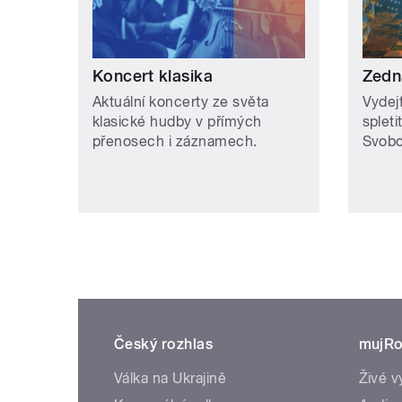
Koncert klasika
Zedn
Aktuální koncerty ze světa
Vydej
klasické hudby v přímých
spleti
přenosech i záznamech.
Svob
Český rozhlas
mujRo
Válka na Ukrajině
Živé v