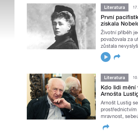
Literatura
17
První pacifist
získala Nobel
Životní příběh j
považovala za ut
zůstala nevysly
Literatura
10
Kdo lidi mění 
Arnošta Lusti
Arnošt Lustig s
prostřednictvím
mravnost, sebeúc