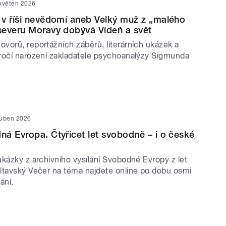
 květen 2026
v říši nevědomí aneb Velký muž z „malého
severu Moravy dobývá Vídeň a svět
vorů, reportážních záběrů, literárních ukázek a
ročí narození zakladatele psychoanalýzy Sigmunda
duben 2026
á Evropa. Čtyřicet let svobodně – i o české
ukázky z archivního vysílání Svobodné Evropy z let
ltavský Večer na téma najdete online po dobu osmi
ání.