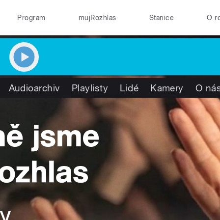
Program
mujRozhlas
Stanice
O r
Audioarchiv
Playlisty
Lidé
Kamery
O ná