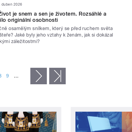
. duben 2026
Život je snem a sen je životem. Rozsáhlé a
lo originální osobnosti
čně osamělým snílkem, který se před ruchem světa
lášteře? Jaké byly jeho vztahy k ženám, jak si dokázal
ckými záležitostmi?
8
9
…
následující ›
poslední »