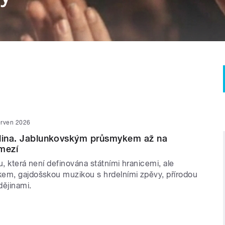
erven 2026
olina. Jablunkovským průsmykem až na
mezí
u, která není definována státními hranicemi, ale
em, gajdošskou muzikou s hrdelními zpěvy, přírodou
dějinami.