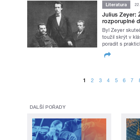
Literatura
22
Julius Zeyer: 
rozporuplné dí
Byl Zeyer skute
toužil skrýt v k
poradit s prakti
STRÁNKY
1
2
3
4
5
6
7
DALŠÍ POŘADY