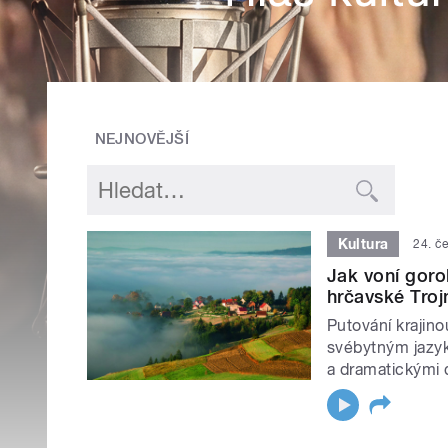
NEJNOVĚJŠÍ
Kultura
24. č
Jak voní gor
hrčavské Troj
Putování krajino
svébytným jazyk
a dramatickými 