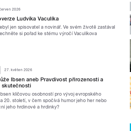
 červen 2026
overze Ludvíka Vaculíka
ebyl jen spisovatel a novinář. Ve svém životě zastával
lechněte si pořad ke stému výročí Vaculíkova
27. květen 2026
že Ibsen aneb Pravdivost přirozenosti a
 skutečnosti
 Ibsen klíčovou osobností pro vývoj evropského
la 20. století, v čem spočívá humor jeho her nebo
ní jeho hrdinové a hrdinky?