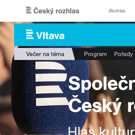
Přejít k hlavnímu obsahu
iRozhlas
Večer na téma
Program
Pořady