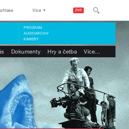
ozhlase
Více
ŽIVĚ
PROGRAM
AUDIOARCHIV
KAMERY
ás
Dokumenty
Hry a četba
Více
…