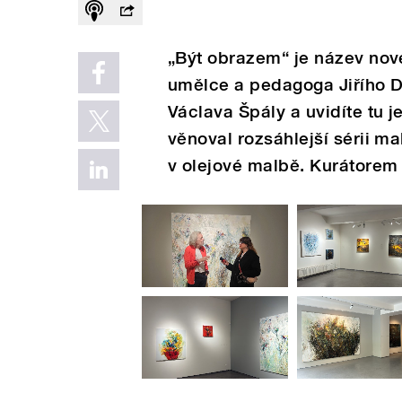
„Být obrazem“ je název nové
umělce a pedagoga Jiřího Da
Václava Špály a uvidíte tu j
věnoval rozsáhlejší sérii m
v olejové malbě. Kurátorem je