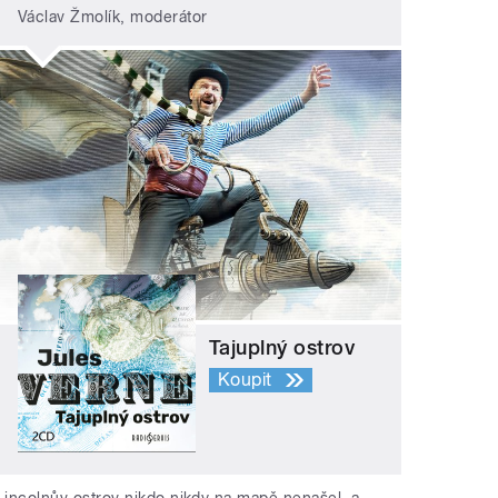
Václav Žmolík, moderátor
Tajuplný ostrov
Koupit
Lincolnův ostrov nikdo nikdy na mapě nenašel, a