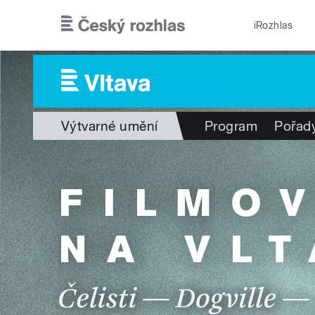
Přejít k hlavnímu obsahu
iRozhlas
Výtvarné umění
Program
Pořad