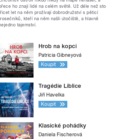
přece ho znají lidé na celém světě. Už déle než sto
třicet let na něm prožívají dobrodružství s pěticí
trosečníků, kteří na něm našli útočiště, a hlavně
nejedno tajemství.
Hrob na kopci
Patricia Gibneyová
Koupit
Tragédie Liblice
Jiří Havelka
Koupit
Klasické pohádky
Daniela Fischerová