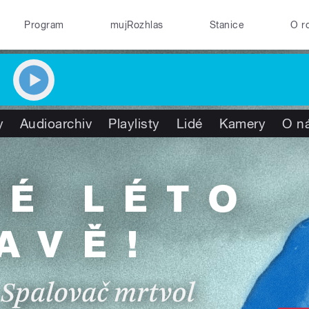
Program
mujRozhlas
Stanice
O r
y
Audioarchiv
Playlisty
Lidé
Kamery
O n