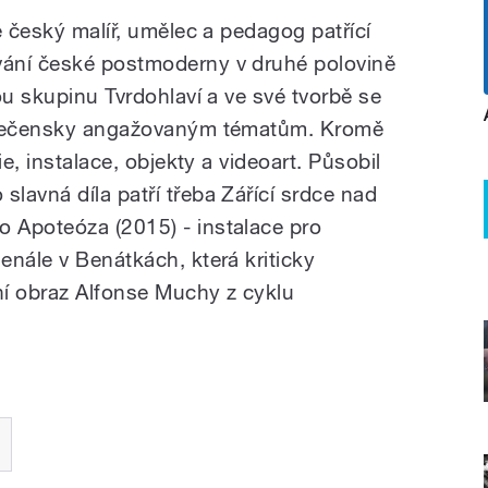
e český malíř, umělec a pedagog patřící
ání české postmoderny v druhé polovině
ou skupinu Tvrdohlaví a ve své tvorbě se
polečensky angažovaným tématům. Kromě
ie, instalace, objekty a videoart. Působil
lavná díla patří třeba Zářící srdce nad
 Apoteóza (2015) - instalace pro
enále v Benátkách, která kriticky
ní obraz Alfonse Muchy z cyklu