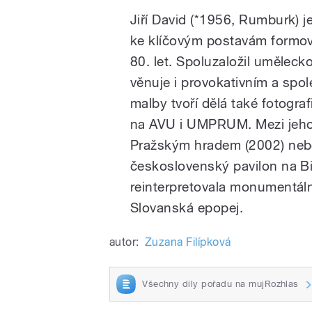
Jiří David (*1956, Rumburk) j
ke klíčovým postavám formov
80. let. Spoluzaložil uměleck
věnuje i provokativním a s
malby tvoří dělá také fotograf
na AVU i UMPRUM. Mezi jeho s
Pražským hradem (2002) nebo
československý pavilon na Bi
reinterpretovala monumentál
Slovanská epopej.
autor:
Zuzana Filípková
Všechny díly pořadu na mujRozhlas