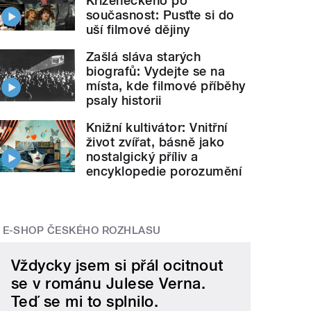
Kříženeckého po
současnost: Pusťte si do
uší filmové dějiny
Zašlá sláva starých
biografů: Vydejte se na
místa, kde filmové příběhy
psaly historii
Knižní kultivátor: Vnitřní
život zvířat, básně jako
nostalgický příliv a
encyklopedie porozumění
E-SHOP ČESKÉHO ROZHLASU
Vždycky jsem si přál ocitnout
se v románu Julese Verna.
Teď se mi to splnilo.