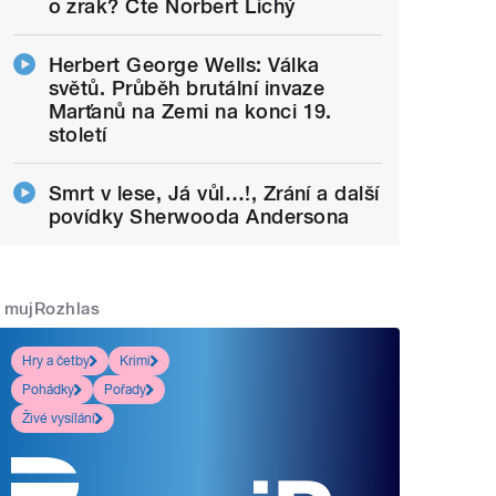
o zrak? Čte Norbert Lichý
Herbert George Wells: Válka
světů. Průběh brutální invaze
Marťanů na Zemi na konci 19.
století
Smrt v lese, Já vůl…!, Zrání a další
povídky Sherwooda Andersona
mujRozhlas
Hry a četby
Krimi
Pohádky
Pořady
Živé vysílání