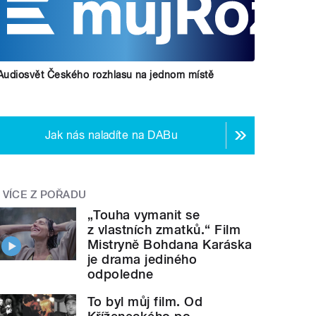
Audiosvět Českého rozhlasu na jednom místě
Jak nás naladíte na DABu
VÍCE Z POŘADU
„Touha vymanit se
z vlastních zmatků.“ Film
Mistryně Bohdana Karáska
je drama jediného
odpoledne
To byl můj film. Od