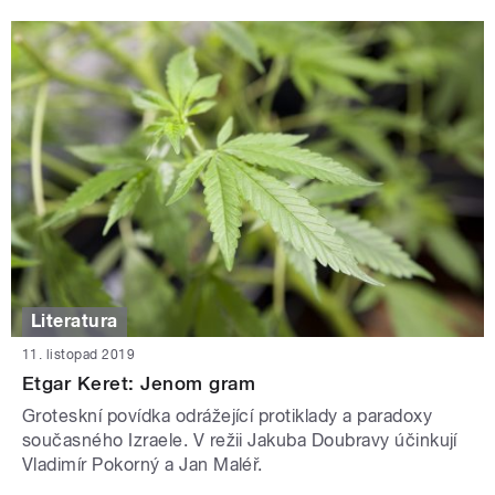
Literatura
11. listopad 2019
Etgar Keret: Jenom gram
Groteskní povídka odrážející protiklady a paradoxy
současného Izraele. V režii Jakuba Doubravy účinkují
Vladimír Pokorný a Jan Maléř.