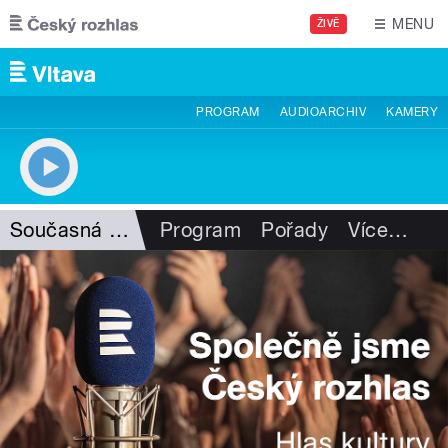
Přejít k hlavnímu obsahu
MENU
ŽIVĚ
PROGRAM
AUDIOARCHIV
KAMERY
Současná povídka
Program
Pořady
Více
…