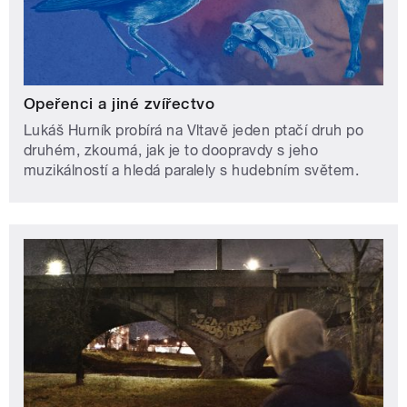
Opeřenci a jiné zvířectvo
Lukáš Hurník probírá na Vltavě jeden ptačí druh po
druhém, zkoumá, jak je to doopravdy s jeho
muzikálností a hledá paralely s hudebním světem.