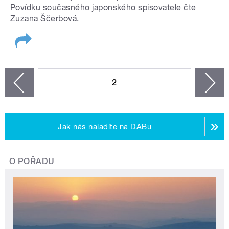
Povídku současného japonského spisovatele čte
Zuzana Ščerbová.
STRÁNKY
2
n
zí
Jak nás naladíte na DABu
O POŘADU