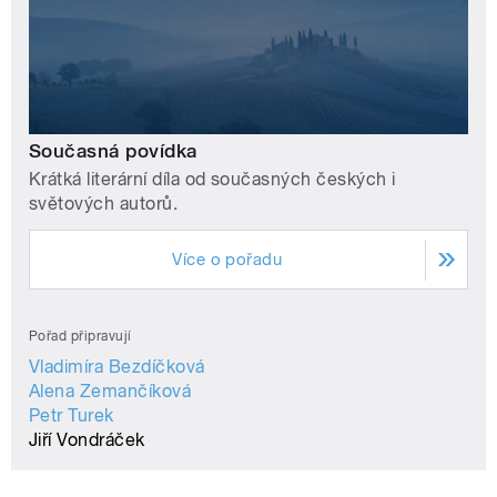
Současná povídka
Krátká literární díla od současných českých i
světových autorů.
Více o pořadu
Pořad připravují
Vladimíra Bezdíčková
Alena Zemančíková
Petr Turek
Jiří Vondráček