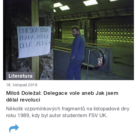
Literatura
18. listopad 2019
Miloš Doležal: Delegace vole aneb Jak jsem
dělal revoluci
Několik vzpomínkových fragmentů na listopadové dny
roku 1989, kdy byl autor studentem FSV UK.