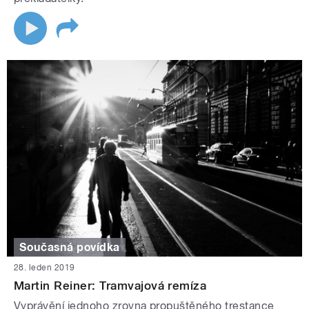
Současná povídka
28. leden 2019
Martin Reiner: Tramvajová remíza
Vyprávění jednoho zrovna propuštěného trestance