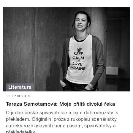
Literatura
11. únor 2019
Tereza Semotamová: Moje příliš divoká řeka
O jedné české spisovatelce a jejím dobrodružství s
překladem. Originální próza z rukopisu scenáristky,
autorky rozhlasových her a pásem, spisovatelky a
překladatelky.