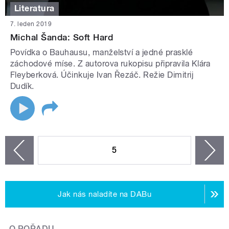
Literatura
7. leden 2019
Michal Šanda: Soft Hard
Povídka o Bauhausu, manželství a jedné prasklé
záchodové míse. Z autorova rukopisu připravila Klára
Fleyberková. Účinkuje Ivan Řezáč. Režie Dimitrij
Dudík.
STRÁNKY
5
n
zí
Jak nás naladíte na DABu
O POŘADU