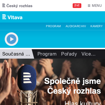
Přejít k hlavnímu obsahu
MENU
ŽIVĚ
PROGRAM
AUDIOARCHIV
KAMERY
Současná povídka
Program
Pořady
Více
…