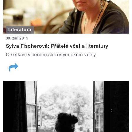
Literatura
30. září 2019
Sylva Fischerová: Přátelé včel a literatury
O setkání viděném složeným okem včely.