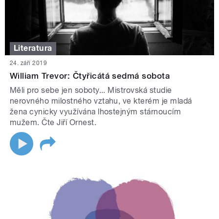
Literatura
24. září 2019
William Trevor: Čtyřicátá sedmá sobota
Měli pro sebe jen soboty... Mistrovská studie
nerovného milostného vztahu, ve kterém je mladá
žena cynicky využívána lhostejným stárnoucím
mužem. Čte Jiří Ornest.