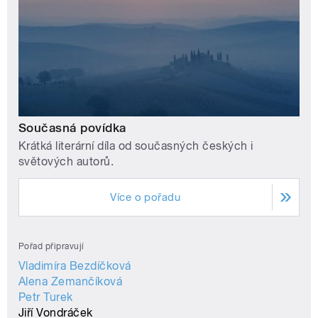
Současná povídka
Krátká literární díla od současných českých i
světových autorů.
Více o pořadu
Pořad připravují
Vladimíra Bezdíčková
Alena Zemančíková
Petr Turek
Jiří Vondráček