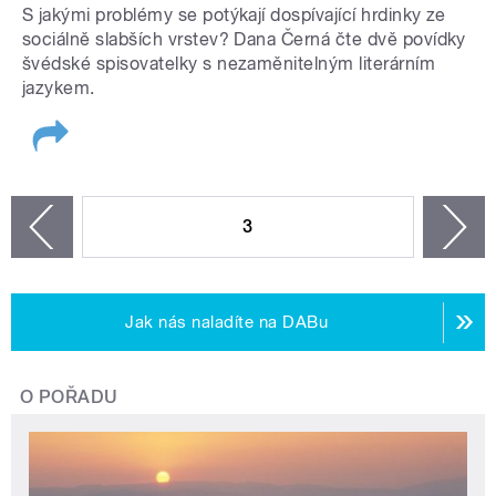
S jakými problémy se potýkají dospívající hrdinky ze
sociálně slabších vrstev? Dana Černá čte dvě povídky
švédské spisovatelky s nezaměnitelným literárním
jazykem.
STRÁNKY
3
n
zí
Jak nás naladíte na DABu
O POŘADU