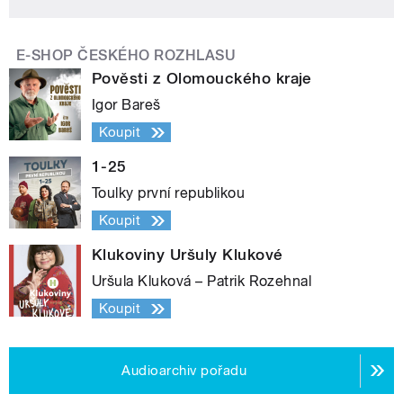
E-SHOP ČESKÉHO ROZHLASU
Pověsti z Olomouckého kraje
Igor Bareš
Koupit
1-25
Toulky první republikou
Koupit
Klukoviny Uršuly Klukové
Uršula Kluková – Patrik Rozehnal
Koupit
Audioarchiv pořadu