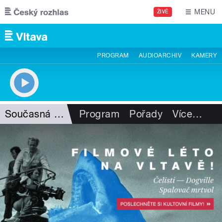
Přejít k hlavnímu obsahu
MENU
ŽIVĚ
PROGRAM
AUDIOARCHIV
KAMERY
Současná povídka
Program
Pořady
Více
…