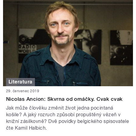
Literatura
29. červenec 2019
Nicolas Ancion: Skvrna od omáčky. Cvak cvak
Jak může člověku změnit život jedna pocintaná
košile? A jaký rozruch způsobí propuštěný vězeň v
knižní zásilkovně? Dvě povídky belgického spisovatele
čte Kamil Halbich.