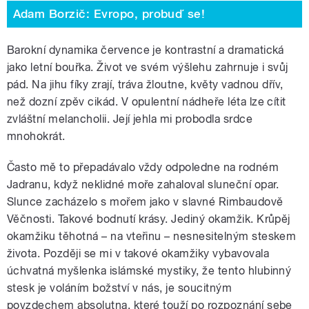
Adam Borzič: Evropo, probuď se!
Barokní dynamika července je kontrastní a dramatická
jako letní bouřka. Život ve svém výšlehu zahrnuje i svůj
pád. Na jihu fíky zrají, tráva žloutne, květy vadnou dřív,
než dozní zpěv cikád. V opulentní nádheře léta lze cítit
zvláštní melancholii. Její jehla mi probodla srdce
mnohokrát.
Často mě to přepadávalo vždy odpoledne na rodném
Jadranu, když neklidné moře zahaloval sluneční opar.
Slunce zacházelo s mořem jako v slavné Rimbaudově
Věčnosti. Takové bodnutí krásy. Jediný okamžik. Krůpěj
okamžiku těhotná – na vteřinu – nesnesitelným steskem
života. Později se mi v takové okamžiky vybavovala
úchvatná myšlenka islámské mystiky, že tento hlubinný
stesk je voláním božství v nás, je soucitným
povzdechem absolutna, které touží po rozpoznání sebe