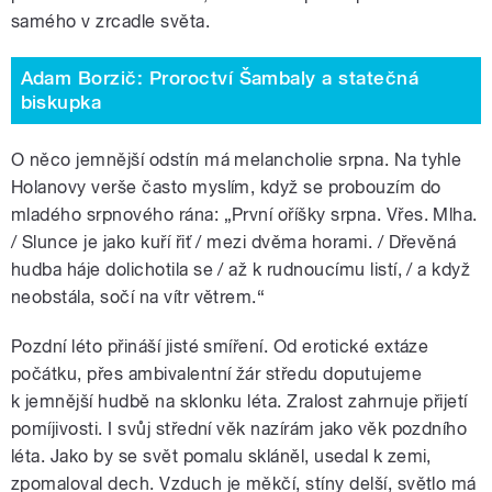
samého v zrcadle světa.
Adam Borzič: Proroctví Šambaly a statečná
biskupka
O něco jemnější odstín má melancholie srpna. Na tyhle
Holanovy verše často myslím, když se probouzím do
mladého srpnového rána: „První oříšky srpna. Vřes. Mlha.
/ Slunce je jako kuří řiť / mezi dvěma horami. / Dřevěná
hudba háje dolichotila se / až k rudnoucímu listí, / a když
neobstála, sočí na vítr větrem.“
Pozdní léto přináší jisté smíření. Od erotické extáze
počátku, přes ambivalentní žár středu doputujeme
k jemnější hudbě na sklonku léta. Zralost zahrnuje přijetí
pomíjivosti. I svůj střední věk nazírám jako věk pozdního
léta. Jako by se svět pomalu skláněl, usedal k zemi,
zpomaloval dech. Vzduch je měkčí, stíny delší, světlo má