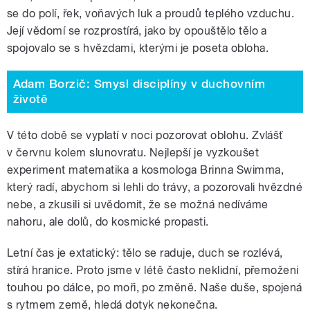
se do polí, řek, voňavých luk a proudů teplého vzduchu.
Její vědomí se rozprostírá, jako by opouštělo tělo a
spojovalo se s hvězdami, kterými je poseta obloha.
Adam Borzič: Smysl disciplíny v duchovním
životě
V této době se vyplatí v noci pozorovat oblohu. Zvlášť
v červnu kolem slunovratu. Nejlepší je vyzkoušet
experiment matematika a kosmologa Brinna Swimma,
který radí, abychom si lehli do trávy, a pozorovali hvězdné
nebe, a zkusili si uvědomit, že se možná nedíváme
nahoru, ale dolů, do kosmické propasti.
Letní čas je extatický: tělo se raduje, duch se rozlévá,
stírá hranice. Proto jsme v létě často neklidní, přemoženi
touhou po dálce, po moři, po změně. Naše duše, spojená
s rytmem země, hledá dotyk nekonečna.