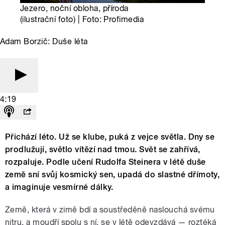
Jezero, noční obloha, příroda
(ilustrační foto) | Foto: Profimedia
Adam Borzič: Duše léta
4:19
Přichází léto. Už se klube, puká z vejce světla. Dny se
prodlužují, světlo vítězí nad tmou. Svět se zahřívá,
rozpaluje. Podle učení Rudolfa Steinera v létě duše
země sní svůj kosmický sen, upadá do slastné dřímoty,
a imaginuje vesmírné dálky.
Země, která v zimě bdí a soustředěně naslouchá svému
nitru, a moudří spolu s ní, se v létě odevzdává — roztéká