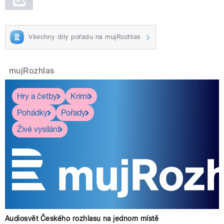
Všechny díly pořadu na mujRozhlas
mujRozhlas
Hry a četby
Krimi
Pohádky
Pořady
Živé vysílání
Audiosvět Českého rozhlasu na jednom místě