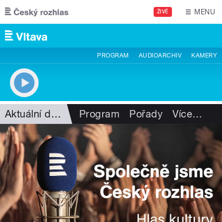
Přejít k hlavnímu obsahu
MENU
ŽIVĚ
PROGRAM
AUDIOARCHIV
KAMERY
Aktuální dění
Program
Pořady
Více
…