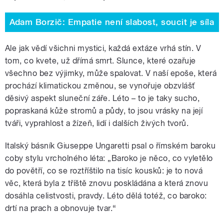
Adam Borzič: Empatie není slabost, soucit je síla
Ale jak vědí všichni mystici, každá extáze vrhá stín. V
tom, co kvete, už dřímá smrt. Slunce, které ozařuje
všechno bez výjimky, může spalovat. V naší epoše, která
prochází klimatickou změnou, se vynořuje obzvlášť
děsivý aspekt sluneční záře. Léto – to je taky sucho,
popraskaná kůže stromů a půdy, to jsou vrásky na její
tváři, vyprahlost a žízeň, lidí i dalších živých tvorů.
Italský básník Giuseppe Ungaretti psal o římském baroku
coby stylu vrcholného léta: „Baroko je něco, co vyletělo
do povětří, co se roztříštilo na tisíc kousků: je to nová
věc, která byla z tříště znovu poskládána a která znovu
dosáhla celistvosti, pravdy. Léto dělá totéž, co baroko:
drtí na prach a obnovuje tvar.“