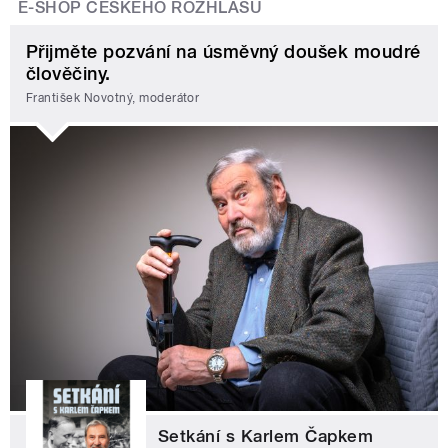
E-SHOP ČESKÉHO ROZHLASU
Přijměte pozvání na úsměvný doušek moudré
člověčiny.
František Novotný, moderátor
Setkání s Karlem Čapkem