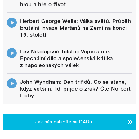
hrou a hře o život
Herbert George Wells: Válka světů. Průběh
brutální invaze Marťanů na Zemi na konci
19. století
Lev Nikolajevič Tolstoj: Vojna a mír.
Epochální dílo a společenská kritika
z napoleonských válek
John Wyndham: Den trifidů. Co se stane,
když většina lidí přijde o zrak? Čte Norbert
Lichý
Jak nás naladíte na DABu