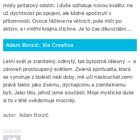
místy jantarový odstín. I duše odhaluje novou kvalitu: ne
už dychtivost po spojení, ale klidné spočinutí v
přítomnosti. Ovoce těžkne na větvích, pole mlčí po
sklizni, a i vnitřní krajina ztichne. Je to čas díkuvzdání….
Adam Borzič: Via Creativa
Letní svět je zranitelný, odkrytý, tak bytostně tělesný — a
zároveň prostoupený světlem. Zelená spiritualita, která
se vynořuje z bolesti naší doby, mě učí naslouchat zemi
právě takto: jako živému, dýchajícímu a zranitelnému
bytí. Jako tělu, jehož jsme součástí. Moje mystická duše
si to v létě uvědomuje mocněji.
autor:
Adam Borzič