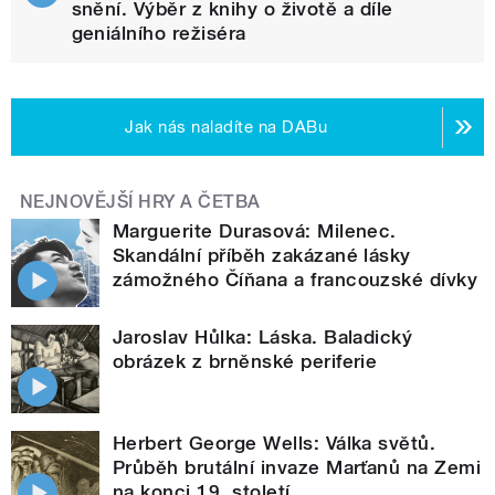
snění. Výběr z knihy o životě a díle
geniálního režiséra
Jak nás naladíte na DABu
NEJNOVĚJŠÍ HRY A ČETBA
Marguerite Durasová: Milenec.
Skandální příběh zakázané lásky
zámožného Číňana a francouzské dívky
Jaroslav Hůlka: Láska. Baladický
obrázek z brněnské periferie
Herbert George Wells: Válka světů.
Průběh brutální invaze Marťanů na Zemi
na konci 19. století