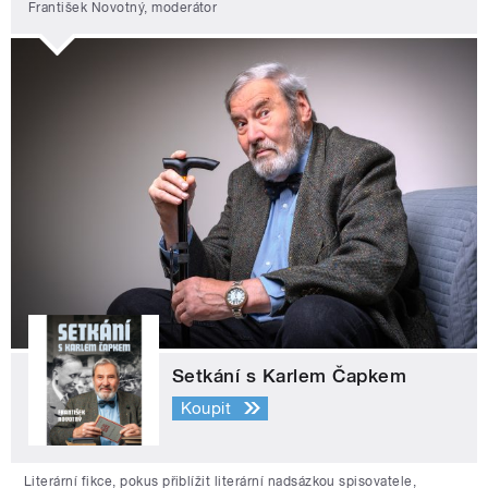
František Novotný, moderátor
Setkání s Karlem Čapkem
Koupit
Literární fikce, pokus přiblížit literární nadsázkou spisovatele,