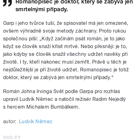
Romanopisec je doktor, který se zabývá jen
smrtelnými případy.
Garp i jeho tvůrce tuší, že spisovatel má jen omezené,
ovšem výhradně svoje metody záchrany. Proto rukou
společnou píší: „Když začínám psát román, je to jako
když se člověk snaží křísit mrtvé. Nebo přesněji: je to,
jako kdyby se člověk snažil všechny udržet navěky při
životě. I ty, kteří nakonec musí zemřít. Právě u těch je
nejdůležitější je při životě udržet. Romanopisec je totiž
doktor, který se zabývá jen smrtelnými případy.“
Román Johna Irvinga Svět podle Garpa pro rozhlas
upravil Ludvík Němec a natočil režisér Radim Nejedlý
s hercem Michalem Bumbálkem.
autor:
Ludvík Němec