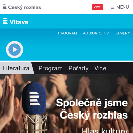
Přejít k hlavnímu obsahu
MENU
ŽIVĚ
PROGRAM
AUDIOARCHIV
KAMERY
Literatura
Program
Pořady
Více
…