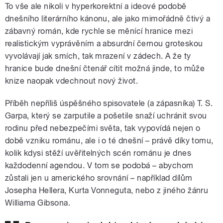
To vše ale nikoli v hyperkorektní a ideové podobě
dnešního literárního kánonu, ale jako mimořádně čtivý a
zábavný román, kde rychle se měnící hranice mezi
realistickým vyprávěním a absurdní černou groteskou
vyvolávají jak smích, tak mrazení v zádech. A že ty
hranice bude dnešní čtenář cítit možná jinde, to může
knize naopak vdechnout nový život.
Příběh nepříliš úspěšného spisovatele (a zápasníka) T. S.
Garpa, který se zarputile a pošetile snaží uchránit svou
rodinu před nebezpečími světa, tak vypovídá nejen o
době vzniku románu, ale i o té dnešní – právě díky tomu,
kolik kdysi stěží uvěřitelných scén románu je dnes
každodenní agendou. V tom se podobá – abychom
zůstali jen u amerického srovnání – například dílům
Josepha Hellera, Kurta Vonneguta, nebo z jiného žánru
Williama Gibsona.