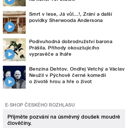
Smrt v lese, Já vůl…!, Zrání a další
povídky Sherwooda Andersona
Podivuhodná dobrodružství barona
Prášila. Příhody okouzlujícího
vypravěče a lháře
Benzína Dehtov. Ondřej Vetchý a Václav
Neužil v Pýchově černé komedii
o životě hrou a hře o život
E-SHOP ČESKÉHO ROZHLASU
Přijměte pozvání na úsměvný doušek moudré
člověčiny.