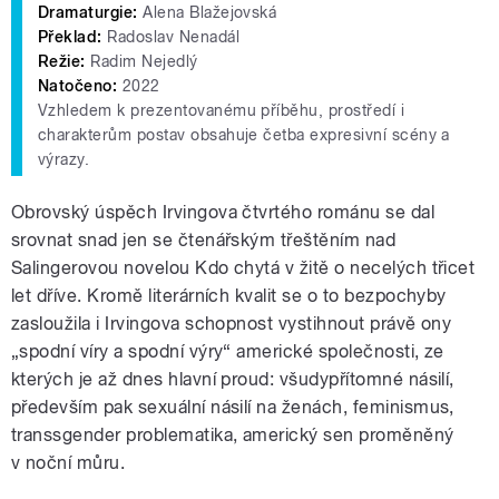
Dramaturgie:
Alena Blažejovská
Překlad:
Radoslav Nenadál
Režie:
Radim Nejedlý
Natočeno:
2022
Vzhledem k prezentovanému příběhu, prostředí i
charakterům postav obsahuje četba expresivní scény a
výrazy.
Obrovský úspěch Irvingova čtvrtého románu se dal
srovnat snad jen se čtenářským třeštěním nad
Salingerovou novelou Kdo chytá v žitě o necelých třicet
let dříve. Kromě literárních kvalit se o to bezpochyby
zasloužila i Irvingova schopnost vystihnout právě ony
„spodní víry a spodní výry“ americké společnosti, ze
kterých je až dnes hlavní proud: všudypřítomné násilí,
především pak sexuální násilí na ženách, feminismus,
transsgender problematika, americký sen proměněný
v noční můru.