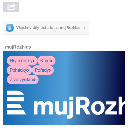
Všechny díly pořadu na mujRozhlas
mujRozhlas
Hry a četby
Krimi
Pohádky
Pořady
Živé vysílání