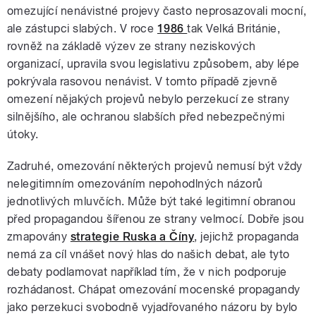
omezující nenávistné projevy často neprosazovali mocní,
ale zástupci slabých. V roce
1986
tak Velká Británie,
rovněž na základě výzev ze strany neziskových
organizací, upravila svou legislativu způsobem, aby lépe
pokrývala rasovou nenávist. V tomto případě zjevně
omezení nějakých projevů nebylo perzekucí ze strany
silnějšího, ale ochranou slabších před nebezpečnými
útoky.
Zadruhé, omezování některých projevů nemusí být vždy
nelegitimním omezováním nepohodlných názorů
jednotlivých mluvčích. Může být také legitimní obranou
před propagandou šířenou ze strany velmocí. Dobře jsou
zmapovány
strategie Ruska a Číny
, jejichž propaganda
nemá za cíl vnášet nový hlas do našich debat, ale tyto
debaty podlamovat například tím, že v nich podporuje
rozhádanost. Chápat omezování mocenské propagandy
jako perzekuci svobodně vyjadřovaného názoru by bylo