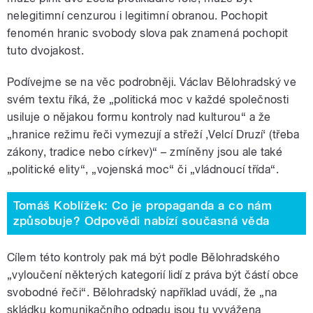
nelegitimní cenzurou i legitimní obranou. Pochopit
fenomén hranic svobody slova pak znamená pochopit
tuto dvojakost.
Podívejme se na věc podrobněji. Václav Bělohradský ve
svém textu říká, že „politická moc v každé společnosti
usiluje o nějakou formu kontroly nad kulturou“ a že
„hranice režimu řeči vymezují a střeží ,Velcí Druzí‘ (třeba
zákony, tradice nebo církev)“ – zmíněny jsou ale také
„politické elity“, „vojenská moc“ či „vládnoucí třída“.
Tomáš Koblížek: Co je propaganda a co nám
způsobuje? Odpovědi nabízí současná věda
Cílem této kontroly pak má být podle Bělohradského
„vyloučení některých kategorií lidí z práva být částí obce
svobodné řeči“. Bělohradský například uvádí, že „na
skládku komunikačního odpadu jsou tu vyvážena