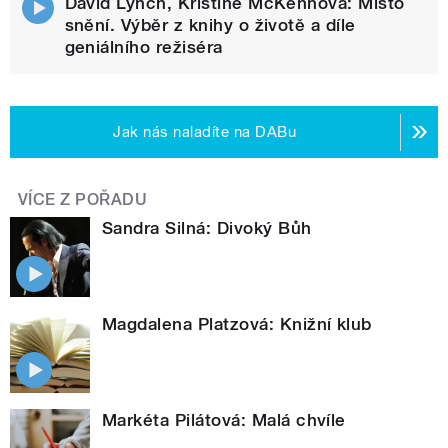
David Lynch, Kristine McKennová: Místo
snění. Výběr z knihy o životě a díle
geniálního režiséra
Jak nás naladíte na DABu
VÍCE Z POŘADU
Sandra Silná: Divoký Bůh
Magdalena Platzová: Knižní klub
Markéta Pilátová: Malá chvíle