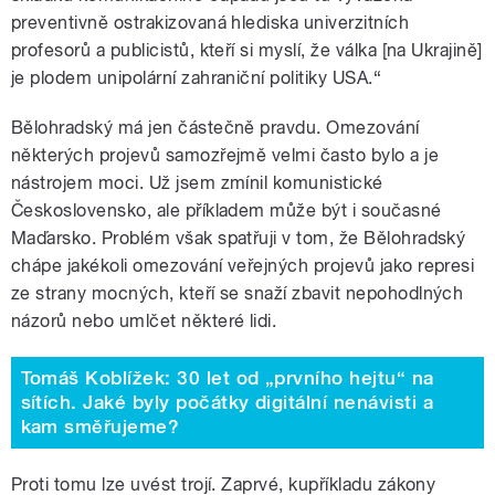
preventivně ostrakizovaná hlediska univerzitních
profesorů a publicistů, kteří si myslí, že válka [na Ukrajině]
je plodem unipolární zahraniční politiky USA.“
Bělohradský má jen částečně pravdu. Omezování
některých projevů samozřejmě velmi často bylo a je
nástrojem moci. Už jsem zmínil komunistické
Československo, ale příkladem může být i současné
Maďarsko. Problém však spatřuji v tom, že Bělohradský
chápe jakékoli omezování veřejných projevů jako represi
ze strany mocných, kteří se snaží zbavit nepohodlných
názorů nebo umlčet některé lidi.
Tomáš Koblížek: 30 let od „prvního hejtu“ na
sítích. Jaké byly počátky digitální nenávisti a
kam směřujeme?
Proti tomu lze uvést trojí. Zaprvé, kupříkladu zákony