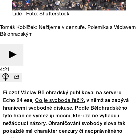
Lidé | Foto: Shutterstock
Tomáš Koblížek: Nežijeme v cenzuře. Polemika s Václavem
Bělohradským
4:21
Filozof Václav Bělohradský publikoval na serveru
Echo 24 esej
Co je svoboda řeči?
, v němž se zabývá
hranicemi svobodné diskuse. Podle Bělohradského
tyto hranice vymezují mocní, kteří za ně vytlačují
nežádoucí názory. Ohraničování svobody slova tak
pokaždé má charakter cenzury či neoprávněného