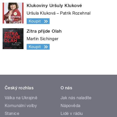
Klukoviny Uršuly Klukové
Uršula Kluková – Patrik Rozehnal
Koupit
Zítra přijde Olah
Martin Sichinger
Koupit
Český rozhlas
O nás
Válka na Ukrajině
Jak nás naladíte
Komunální volby
Nápověda
Stanice
Lidé v rádiu