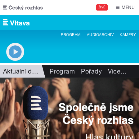
Přejít k hlavnímu obsahu
MENU
ŽIVĚ
PROGRAM
AUDIOARCHIV
KAMERY
Aktuální dění
Program
Pořady
Více
…