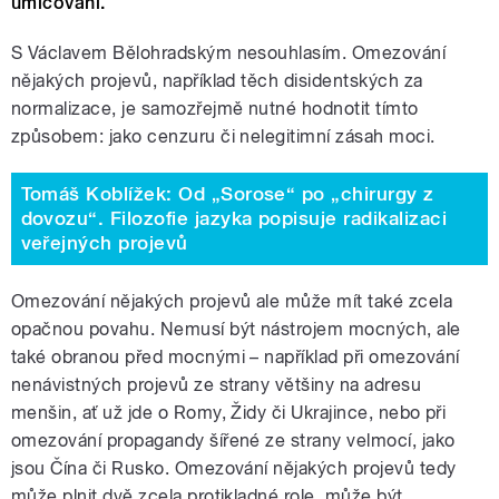
umlčování.
S Václavem Bělohradským nesouhlasím. Omezování
nějakých projevů, například těch disidentských za
normalizace, je samozřejmě nutné hodnotit tímto
způsobem: jako cenzuru či nelegitimní zásah moci.
Tomáš Koblížek: Od „Sorose“ po „chirurgy z
dovozu“. Filozofie jazyka popisuje radikalizaci
veřejných projevů
Omezování nějakých projevů ale může mít také zcela
opačnou povahu. Nemusí být nástrojem mocných, ale
také obranou před mocnými – například při omezování
nenávistných projevů ze strany většiny na adresu
menšin, ať už jde o Romy, Židy či Ukrajince, nebo při
omezování propagandy šířené ze strany velmocí, jako
jsou Čína či Rusko. Omezování nějakých projevů tedy
může plnit dvě zcela protikladné role, může být