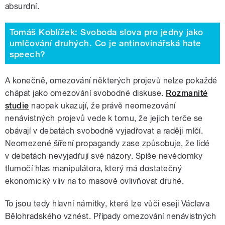
absurdní.
Tomáš Koblížek: Svoboda slova pro jedny jako
umlčování druhých. Co je antinovinářská hate
speech?
A konečně, omezování některých projevů nelze pokaždé
chápat jako omezování svobodné diskuse.
Rozmanité
studie
naopak ukazují, že právě neomezování
nenávistných projevů vede k tomu, že jejich terče se
obávají v debatách svobodně vyjadřovat a raději mlčí.
Neomezené šíření propagandy zase způsobuje, že lidé
v debatách nevyjadřují své názory. Spíše nevědomky
tlumočí hlas manipulátora, který má dostatečný
ekonomický vliv na to masově ovlivňovat druhé.
To jsou tedy hlavní námitky, které lze vůči eseji Václava
Bělohradského vznést. Případy omezování nenávistných