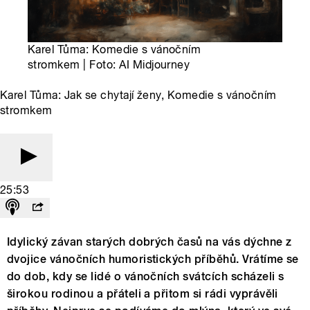
Karel Tůma: Komedie s vánočním
stromkem | Foto: AI Midjourney
Karel Tůma: Jak se chytají ženy, Komedie s vánočním
stromkem
25:53
Idylický závan starých dobrých časů na vás dýchne z
dvojice vánočních humoristických příběhů. Vrátíme se
do dob, kdy se lidé o vánočních svátcích scházeli s
širokou rodinou a přáteli a přitom si rádi vyprávěli