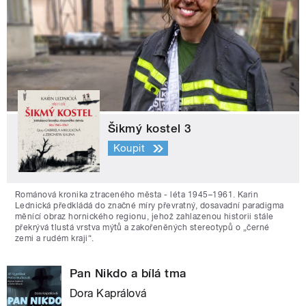
Šikmý kostel 3
Koupit
Románová kronika ztraceného města - léta 1945–1961. Karin
Lednická předkládá do značné míry převratný, dosavadní paradigma
měnící obraz hornického regionu, jehož zahlazenou historii stále
překrývá tlustá vrstva mýtů a zakořeněných stereotypů o „černé
zemi a rudém kraji“.
Pan Nikdo a bílá tma
Dora Kaprálová