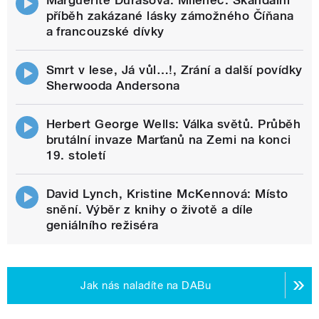
příběh zakázané lásky zámožného Číňana
a francouzské dívky
Smrt v lese, Já vůl…!, Zrání a další povídky
Sherwooda Andersona
Herbert George Wells: Válka světů. Průběh
brutální invaze Marťanů na Zemi na konci
19. století
David Lynch, Kristine McKennová: Místo
snění. Výběr z knihy o životě a díle
geniálního režiséra
Jak nás naladíte na DABu