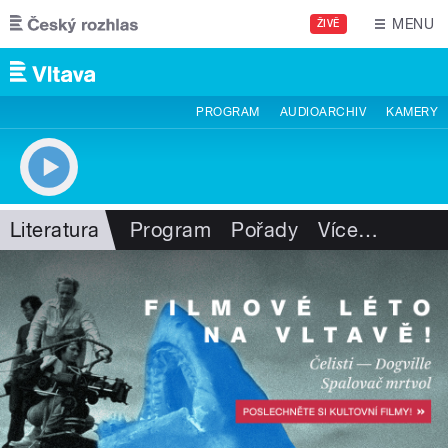
Přejít k hlavnímu obsahu
MENU
ŽIVĚ
PROGRAM
AUDIOARCHIV
KAMERY
Literatura
Program
Pořady
Více
…