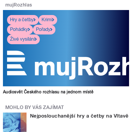
mujRozhlas
Hry a četby
Krimi
Pohádky
Pořady
Živé vysílání
Audiosvět Českého rozhlasu na jednom místě
MOHLO BY VÁS ZAJÍMAT
Nejposlouchanější hry a četby na Vltavě