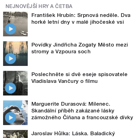
NEJNOVĚJŠÍ HRY A ČETBA
František Hrubín: Srpnová neděle. Dva
horké letní dny v malé jihočeské vsi
Povídky Jindřicha Zogaty Město mezi
stromy a Vzpoura soch
Poslechněte si dvě eseje spisovatele
Vladislava Vančury o filmu
Marguerite Durasová: Milenec.
Skandální příběh zakázané lásky
zámožného Číňana a francouzské dívky
Jaroslav Hůlka: Láska. Baladický