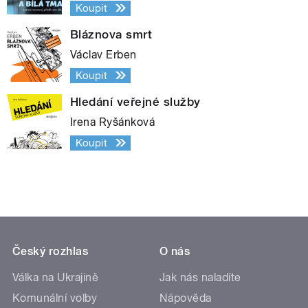
Koupit
Bláznova smrt
Václav Erben
Koupit
Hledání veřejné služby
Irena Ryšánková
Koupit
Český rozhlas
O nás
Válka na Ukrajině
Jak nás naladíte
Komunální volby
Nápověda