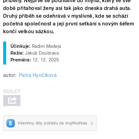
příběhy. Nejprve se podíváme do mlýna, který ve své
době přitahoval ženy asi tak jako dneska drahá auta.
Druhý příběh se odehrává v myslivně, kde se schází
početná společnost a její první setkání s novým šéfem
končí velkou sázkou.
Účinkuje:
Radim Madeja
Režie:
Jakub Doubrava
Premiéra:
12. 12. 2025
autor:
Petra Hynčíková
Všechny díly pořadu na mujRozhlas