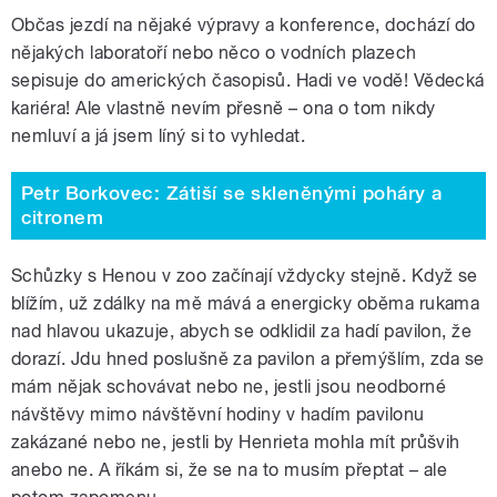
Občas jezdí na nějaké výpravy a konference, dochází do
nějakých laboratoří nebo něco o vodních plazech
sepisuje do amerických časopisů. Hadi ve vodě! Vědecká
kariéra! Ale vlastně nevím přesně – ona o tom nikdy
nemluví a já jsem líný si to vyhledat.
Petr Borkovec: Zátiší se skleněnými poháry a
citronem
Schůzky s Henou v zoo začínají vždycky stejně. Když se
blížím, už zdálky na mě mává a energicky oběma rukama
nad hlavou ukazuje, abych se odklidil za hadí pavilon, že
dorazí. Jdu hned poslušně za pavilon a přemýšlím, zda se
mám nějak schovávat nebo ne, jestli jsou neodborné
návštěvy mimo návštěvní hodiny v hadím pavilonu
zakázané nebo ne, jestli by Henrieta mohla mít průšvih
anebo ne. A říkám si, že se na to musím přeptat – ale