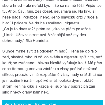
skoro hned – ale neřekl bych, že se na mě těší. Přijde. Je
tu. Ahoj. Čau, fajn, žes došel, neusmívá se. Na krku si
nese hada. Pokaždé jiného. Jeho hlavičku drží v ruce a
hladí ji palcem. Ve druhé zapálenou cigaretu.
„Co je to dneska?“ ptám se, jako se ptám pokaždé.
„Linda. Užovka stromová. Vzácnější než my dva
dohromady,“ říká Henrieta.
Slunce mírně svítí za oddělením hadů, Hena se opírá o
zeď, slastně mhouří oči do světla a cigaretu spíš hltá, než
kouří; se zvrácenou hlavou hlasitě vyfukuje kouř. Má přes
sebe černou gumovou zástěru a vlasy pečlivě stažené
síťkou, protože vlnité rozpuštěné vlasy hady dráždí. Linda
je mezitím klidná – trpělivě snáší oblaka dýmu, obtáčí
strom Henina krku a každá její šupina v paprscích září
jako hnědý drahý kamínek.
Petr Borkovec: Konec dne