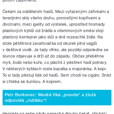
potom zapomenu.
Čekám za oddělením hadů. Mezi vyřazenými zářivkami a
terarijními skly všeho druhu, prorostlými kopřivami a
diviznami, mezi igelity od výstelek, uprostřed hromady
plastových kýblů od žrádla a vitaminových směsí stojí
plastový kontejner jako stůl a dvě rozeschlé židle. Na
stole pětilitrová zavařovačka od okurek plná vajglů
v dešťové vodě. Je tady vlhko, ale později odpoledne se
slunce objevuje a drží až do západu. Občas přeběhne
myš, šváb nebo kuře, co pláchli z pěstíren hadí potravy.
V některých kýblech roste bazalka a majoránka. A kopr.
To si tady pěstují lidé od hadů. Sem chodí na cigáro. Sníst
si chleba se šunkou. A koprem.
Petr Borkovec: Modrá říká „pravda“ a žlutá
odpovídá „rošťáku“!
Henrieta na sebe nikdy nenechá dlouho čekat, přichází