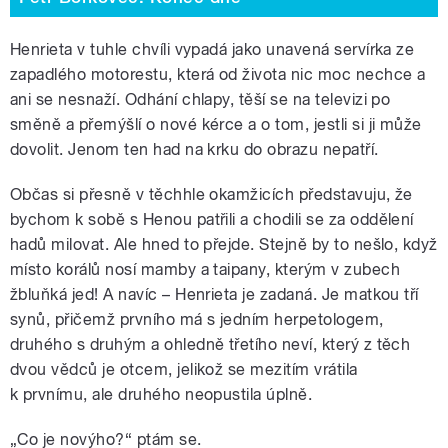
Henrieta v tuhle chvíli vypadá jako unavená servírka ze
zapadlého motorestu, která od života nic moc nechce a
ani se nesnaží. Odhání chlapy, těší se na televizi po
směně a přemýšlí o nové kérce a o tom, jestli si ji může
dovolit. Jenom ten had na krku do obrazu nepatří.
Občas si přesně v těchhle okamžicích představuju, že
bychom k sobě s Henou patřili a chodili se za oddělení
hadů milovat. Ale hned to přejde. Stejně by to nešlo, když
místo korálů nosí mamby a taipany, kterým v zubech
žbluňká jed! A navíc – Henrieta je zadaná. Je matkou tří
synů, přičemž prvního má s jedním herpetologem,
druhého s druhým a ohledně třetího neví, který z těch
dvou vědců je otcem, jelikož se mezitím vrátila
k prvnímu, ale druhého neopustila úplně.
„Co je novýho?“ ptám se.