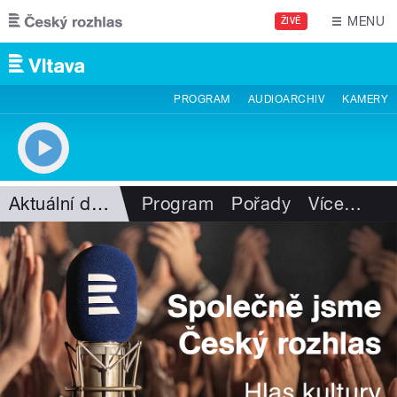
Přejít k hlavnímu obsahu
MENU
ŽIVĚ
PROGRAM
AUDIOARCHIV
KAMERY
Aktuální dění
Program
Pořady
Více
…