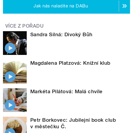
Jak nás naladíte na DABu
VÍCE Z POŘADU
Sandra Silná: Divoký Bůh
Magdalena Platzová: Knižní klub
Markéta Pilátová: Malá chvíle
Petr Borkovec: Jubilejní book club
v městečku Č.