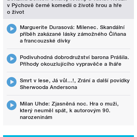
v Pýchově černé komedii o životě hrou a hře
o život
Marguerite Durasová: Milenec. Skandální
příběh zakázané lásky zámožného Číňana
a francouzské dívky
Podivuhodná dobrodružství barona Prášila.
Příhody okouzlujícího vypravěče a lháře
Smrt v lese, Já vůl…!, Zrání a další povídky
Sherwooda Andersona
Milan Uhde: Zjasněná noc. Hra o muži,
který neuměl spát, k autorovým 90.
narozeninám