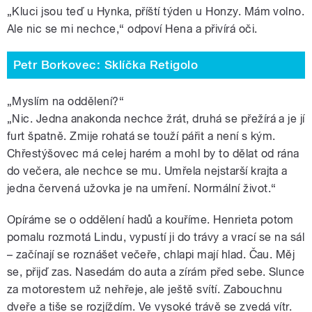
„Kluci jsou teď u Hynka, příští týden u Honzy. Mám volno.
Ale nic se mi nechce,“ odpoví Hena a přivírá oči.
Petr Borkovec: Sklíčka Retigolo
„Myslím na oddělení?“
„Nic. Jedna anakonda nechce žrát, druhá se přežírá a je jí
furt špatně. Zmije rohatá se touží pářit a není s kým.
Chřestýšovec má celej harém a mohl by to dělat od rána
do večera, ale nechce se mu. Umřela nejstarší krajta a
jedna červená užovka je na umření. Normální život.“
Opíráme se o oddělení hadů a kouříme. Henrieta potom
pomalu rozmotá Lindu, vypustí ji do trávy a vrací se na sál
– začínají se roznášet večeře, chlapi mají hlad. Čau. Měj
se, přijď zas. Nasedám do auta a zírám před sebe. Slunce
za motorestem už nehřeje, ale ještě svítí. Zabouchnu
dveře a tiše se rozjíždím. Ve vysoké trávě se zvedá vítr.