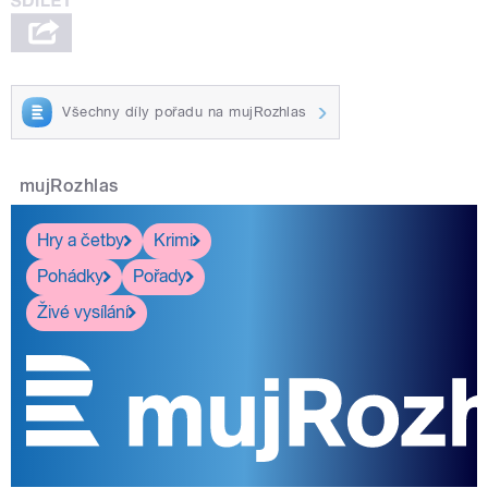
Všechny díly pořadu na mujRozhlas
mujRozhlas
Hry a četby
Krimi
Pohádky
Pořady
Živé vysílání