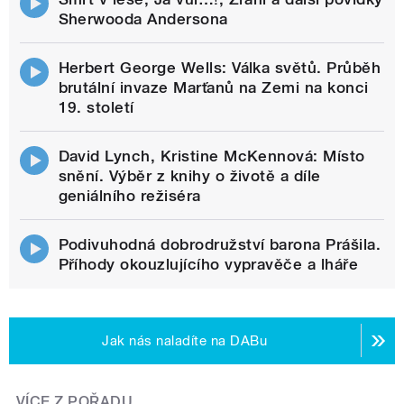
Sherwooda Andersona
Herbert George Wells: Válka světů. Průběh
brutální invaze Marťanů na Zemi na konci
19. století
David Lynch, Kristine McKennová: Místo
snění. Výběr z knihy o životě a díle
geniálního režiséra
Podivuhodná dobrodružství barona Prášila.
Příhody okouzlujícího vypravěče a lháře
Jak nás naladíte na DABu
VÍCE Z POŘADU