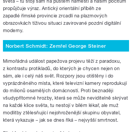
světa – tu stojí sám na pustém náměstí a našim pocitům
propůjčuje výraz. Antický orientální příběh ze
zapadlé římské provincie zrcadlí na plazmových
obrazovkách tíživou situaci zavirované pozdní digitální
moderny.
Norbert Schmidt: Zemřel George Steiner
Mimořádná událost papežova projevu těží z paradoxu,
z kontrastu protikladů, do kterých je chycen nejen on
sám, ale i celý náš svět. Rozpory jsou otištěny i do
vyprázdněného místa, které televizní kamery reprodukují
do milionů osamělých domácností. Proti beznaději
všudypřítomné hrozby, která se může neviditelně skrývat
na každé klice světa, tu nestojí v bílém lékař, ale muž
modlitby ztělesňující nejohroženější skupinu obyvatel,
která vykazuje – jak se dnes říká – nejvyšší smrtnost.