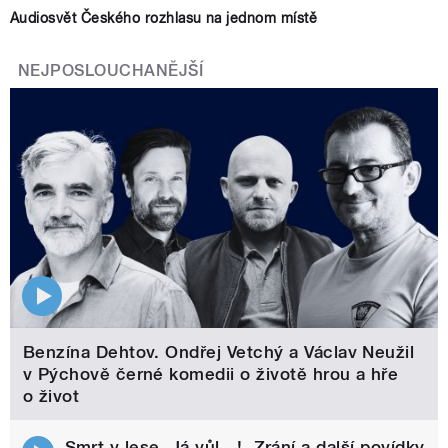
Audiosvět Českého rozhlasu na jednom místě
NEJPOSLOUCHANĚJŠÍ
Benzína Dehtov. Ondřej Vetchý a Václav Neužil
v Pýchově černé komedii o životě hrou a hře
o život
Smrt v lese, Já vůl…!, Zrání a další povídky