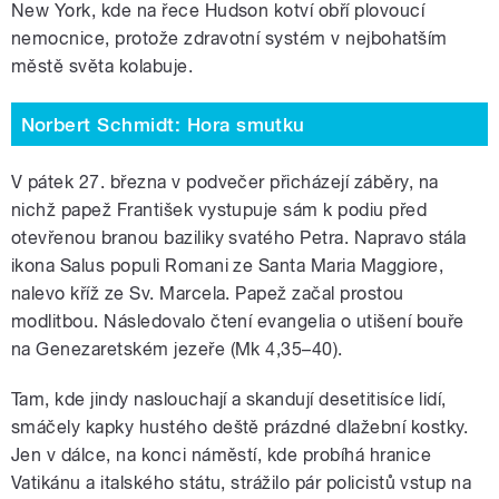
New York, kde na řece Hudson kotví obří plovoucí
nemocnice, protože zdravotní systém v nejbohatším
městě světa kolabuje.
Norbert Schmidt: Hora smutku
V pátek 27. března v podvečer přicházejí záběry, na
nichž papež František vystupuje sám k podiu před
otevřenou branou baziliky svatého Petra. Napravo stála
ikona Salus populi Romani ze Santa Maria Maggiore,
nalevo kříž ze Sv. Marcela. Papež začal prostou
modlitbou. Následovalo čtení evangelia o utišení bouře
na Genezaretském jezeře (Mk 4,35–40).
Tam, kde jindy naslouchají a skandují desetitisíce lidí,
smáčely kapky hustého deště prázdné dlažební kostky.
Jen v dálce, na konci náměstí, kde probíhá hranice
Vatikánu a italského státu, strážilo pár policistů vstup na