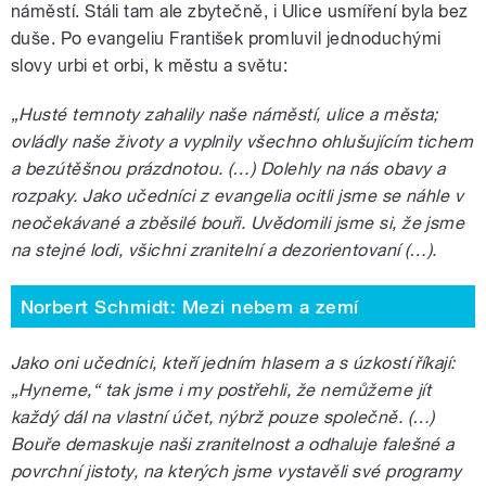
náměstí. Stáli tam ale zbytečně, i Ulice usmíření byla bez
duše. Po evangeliu František promluvil jednoduchými
slovy urbi et orbi, k městu a světu:
„Husté temnoty zahalily naše náměstí, ulice a města;
ovládly naše životy a vyplnily všechno ohlušujícím tichem
a bezútěšnou prázdnotou. (…) Dolehly na nás obavy a
rozpaky. Jako učedníci z evangelia ocitli jsme se náhle v
neočekávané a zběsilé bouři. Uvědomili jsme si, že jsme
na stejné lodi, všichni zranitelní a dezorientovaní (…).
Norbert Schmidt: Mezi nebem a zemí
Jako oni učedníci, kteří jedním hlasem a s úzkostí říkají:
„Hyneme,“ tak jsme i my postřehli, že nemůžeme jít
každý dál na vlastní účet, nýbrž pouze společně. (…)
Bouře demaskuje naši zranitelnost a odhaluje falešné a
povrchní jistoty, na kterých jsme vystavěli své programy