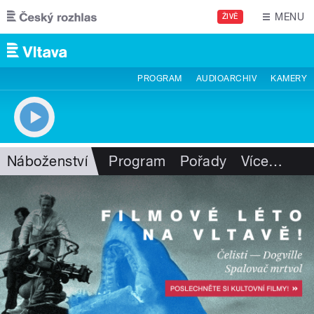
Přejít k hlavnímu obsahu
MENU
ŽIVĚ
PROGRAM
AUDIOARCHIV
KAMERY
Náboženství
Program
Pořady
Více
…