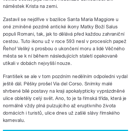
náměstek Krista na zemi.
Zastavil se nejdříve v bazilice Santa Maria Maggiore u
oné zmíněné pozdně antické ikony Matky Boží Salus
populi Romani, tak, jak to dělává před každou zahraniční
cestou. Tuto ikonu už v roce 593 nesl v procesích papež
Řehoř Veliký s prosbou o ukončení moru a lidé Věčného
města se k ní během následujících staletí opakovaně
utíkali v dobách nejvyšší nouze.
František se ale v tom pozdním nedělním odpoledni vydal
ještě dál. Pěšky prošel Via del Corso. Snímky malé
shrbené bílé postavy na kraji apokalypticky vyprázdněné
ulice obletěly celý svět. Ano, to je ta římská třída, která je
normálně vždy plná pulzujícího až eruptivního života
domácích i turistů, ulice dnes už zašlé slávy římského
karnevalu.