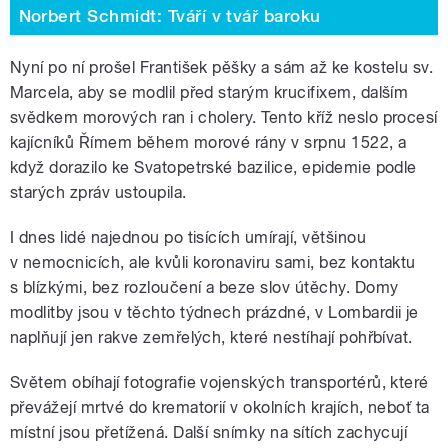
Norbert Schmidt: Tváří v tvář baroku
Nyní po ní prošel František pěšky a sám až ke kostelu sv.
Marcela, aby se modlil před starým krucifixem, dalším
svědkem morových ran i cholery. Tento kříž neslo procesí
kajícníků Římem během morové rány v srpnu 1522, a
když dorazilo ke Svatopetrské bazilice, epidemie podle
starých zpráv ustoupila.
I dnes lidé najednou po tisících umírají, většinou
v nemocnicích, ale kvůli koronaviru sami, bez kontaktu
s blízkými, bez rozloučení a beze slov útěchy. Domy
modlitby jsou v těchto týdnech prázdné, v Lombardii je
naplňují jen rakve zemřelých, které nestíhají pohřbívat.
Světem obíhají fotografie vojenských transportérů, které
převážejí mrtvé do krematorií v okolních krajích, neboť ta
místní jsou přetížená. Další snímky na sítích zachycují