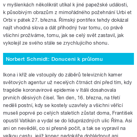
v myšlenkách několikrát utíkal k jiné papežské události,
k působivým obrazům z mimořádného požehnání Urbi et
Orbi v pátek 27. března. Římský pontifex tehdy dokázal
najít vhodná slova a dát příhodný tvar tomu, co právě
všichni prožíváme, tomu, jak se celý svět zastavil, jak
vykolejil ze svého stále se zrychlujícího shonu.
Norbert Schmidt: Donuceni k průlomu
Ikona i kříž ale vstoupily do záběrů televizních kamer
světových agentur už necelých čtrnáct dní před tím, kdy
tragédie koronavirové epidemie v Itálii dosahovala
prvních děsivých čísel. Ten den, 16. března, na třetí
neděli postní, kdy se kostely uzavřely a všichni věřící
museli poprvé po celých staletích zůstat doma, František
opustil Vatikán a vydal se do liduprázdných ulic Říma. Asi
ani on nevěděl, co si přesně počít, a tak se vypravil na
velkou cestu, jejíž konec nedokáže dohlédnout ani