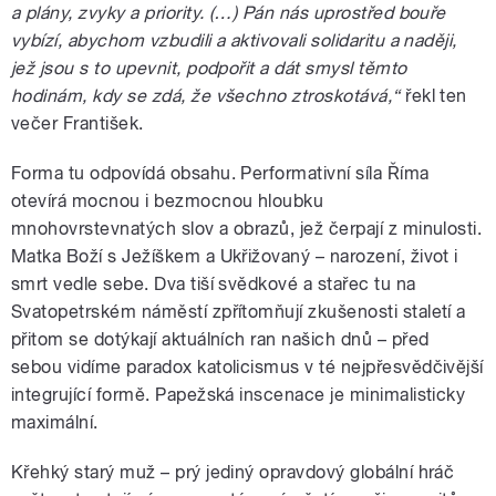
a plány, zvyky a priority. (…) Pán nás uprostřed bouře
vybízí, abychom vzbudili a aktivovali solidaritu a naději,
jež jsou s to upevnit, podpořit a dát smysl těmto
hodinám, kdy se zdá, že všechno ztroskotává,“
řekl ten
večer František.
Forma tu odpovídá obsahu. Performativní síla Říma
otevírá mocnou i bezmocnou hloubku
mnohovrstevnatých slov a obrazů, jež čerpají z minulosti.
Matka Boží s Ježíškem a Ukřižovaný – narození, život i
smrt vedle sebe. Dva tiší svědkové a stařec tu na
Svatopetrském náměstí zpřítomňují zkušenosti staletí a
přitom se dotýkají aktuálních ran našich dnů – před
sebou vidíme paradox katolicismus v té nejpřesvědčivější
integrující formě. Papežská inscenace je minimalisticky
maximální.
Křehký starý muž – prý jediný opravdový globální hráč