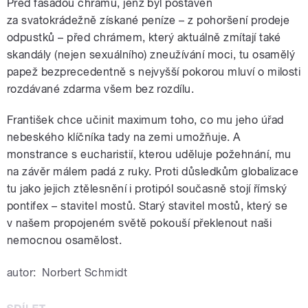
Před fasádou chrámu, jenž byl postaven
za svatokrádežně získané peníze – z pohoršení prodeje
odpustků – před chrámem, který aktuálně zmítají také
skandály (nejen sexuálního) zneužívání moci, tu osamělý
papež bezprecedentně s nejvyšší pokorou mluví o milosti
rozdávané zdarma všem bez rozdílu.
František chce učinit maximum toho, co mu jeho úřad
nebeského klíčníka tady na zemi umožňuje. A
monstrance s eucharistií, kterou uděluje požehnání, mu
na závěr málem padá z ruky. Proti důsledkům globalizace
tu jako jejich ztělesnění i protipól současně stojí římský
pontifex – stavitel mostů. Starý stavitel mostů, který se
v našem propojeném světě pokouší překlenout naši
nemocnou osamělost.
autor:
Norbert Schmidt