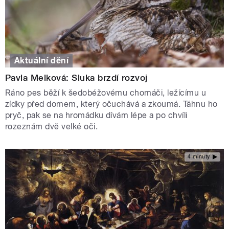
Aktuální dění
Pavla Melková: Sluka brzdí rozvoj
Ráno pes běží k šedobéžovému chomáči, ležícímu u
zídky před domem, který očuchává a zkoumá. Táhnu ho
pryč, pak se na hromádku dívám lépe a po chvíli
rozeznám dvě velké oči.
4 minuty