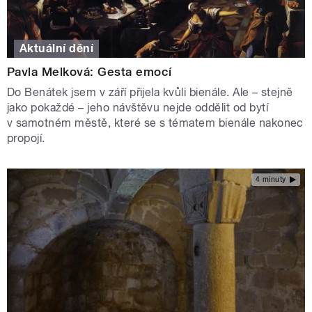
Aktuální dění
Pavla Melková: Gesta emocí
Do Benátek jsem v září přijela kvůli bienále. Ale – stejně
jako pokaždé – jeho návštěvu nejde oddělit od bytí
v samotném městě, které se s tématem bienále nakonec
propojí.
4 minuty