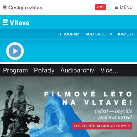
Přejít k hlavnímu obsahu
MENU
ŽIVĚ
PROGRAM
AUDIOARCHIV
KAMERY
Program
Pořady
Audioarchiv
Více
…