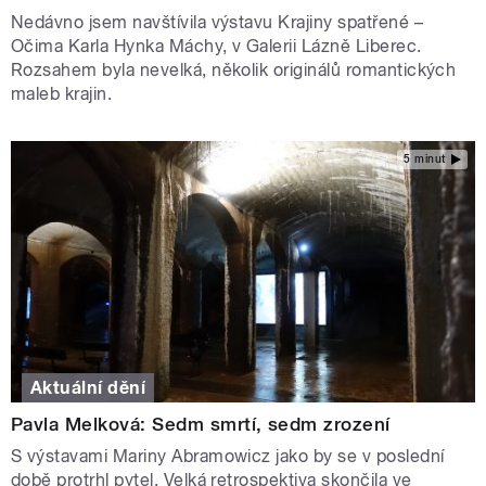
Nedávno jsem navštívila výstavu Krajiny spatřené –
Očima Karla Hynka Máchy, v Galerii Lázně Liberec.
Rozsahem byla nevelká, několik originálů romantických
maleb krajin.
5 minut
Aktuální dění
Pavla Melková: Sedm smrtí, sedm zrození
S výstavami Mariny Abramowicz jako by se v poslední
době protrhl pytel. Velká retrospektiva skončila ve