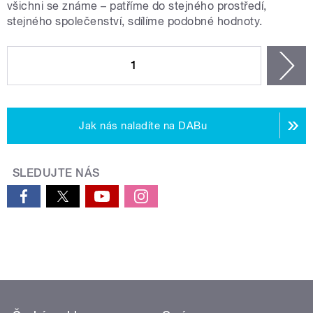
všichni se známe – patříme do stejného prostředí,
stejného společenství, sdílíme podobné hodnoty.
STRÁNKY
1
n
Jak nás naladíte na DABu
SLEDUJTE NÁS