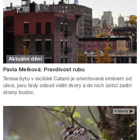
Aktuální dění
Pavla Melková: Pravdivost rubu
Terasa bytu v sicilské Catanii je orientovaná směrem od
ulice, jsou tedy odsud vidět dvory a do nich ústící zadní
strany budov.
4 minuty