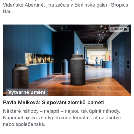
Vídeňské Abertině, jiná začala v Berlínské galerii Gropius
Bau.
5 minut
Výtvarné umění
Pavla Melková: Slepování zlomků paměti
Některé náhody – nejspíš – nejsou tak úplně náhody.
Napomáhají jim všudypřítomná témata – ať už osobní
nebo společenská.