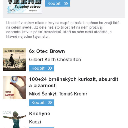
Koupit
Lincolnův ostrov nikdo nikdy na mapě nenašel, a přece ho znají lidé
na celém světě. Už déle než sto třicet let na něm prožívají
dobrodružství s pěticí trosečníků, kteří na něm našli útočiště, a
hlavně nejedno tajemství.
6x Otec Brown
Gilbert Keith Chesterton
Koupit
100+24 brněnských kuriozit, absurdit
a bizarností
Miloš Šenkýř, Tomáš Kremr
Koupit
Kněhyně
Kaczi