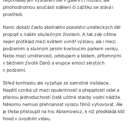
nepřinášejí jen vystavení děl v galerii či muzeu, ale
plnohodnotnou součástí sdělení či zážitku se stává i
prostředí.
Navíc dokáží často abstraktní poselství uměleckých děl
propojit s naším skutečným životem. A tak zde cítíme
nejen protiklad mezi světem uvnitř výstavy, ale i mezi
podzemím a slunným jarním kvetoucím parkem venku.
Nebo mezi uměřeností, odstupem a klidem, přítomnými
v běžném životě Dánů a erupce emocí skrytých
v podzemí.
Střed kontrastu ale vyzařuje ze samotné instalace.
Napětí vzniká už mezi opulentností a přepjatostí videí a
přísnou jednoduchostí čistě užitné stavby vodní nádrže.
Někomu nemusí přehnanost výrazu filmů vyhovovat. Ale
je třeba přistoupit na hru Abramowicz, k níž předkládá klíč
hned v úvodním videu.