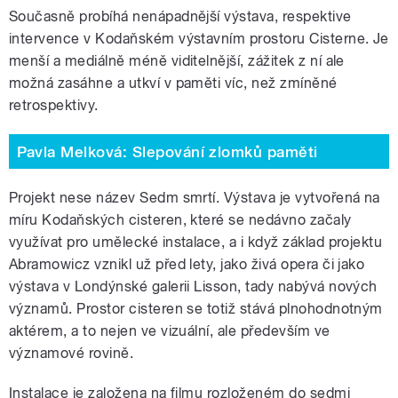
Současně probíhá nenápadnější výstava, respektive
intervence v Kodaňském výstavním prostoru Cisterne. Je
menší a mediálně méně viditelnější, zážitek z ní ale
možná zasáhne a utkví v paměti víc, než zmíněné
retrospektivy.
Pavla Melková: Slepování zlomků paměti
Projekt nese název Sedm smrtí. Výstava je vytvořená na
míru Kodaňských cisteren, které se nedávno začaly
využívat pro umělecké instalace, a i když základ projektu
Abramowicz vznikl už před lety, jako živá opera či jako
výstava v Londýnské galerii Lisson, tady nabývá nových
významů. Prostor cisteren se totiž stává plnohodnotným
aktérem, a to nejen ve vizuální, ale především ve
významové rovině.
Instalace je založena na filmu rozloženém do sedmi