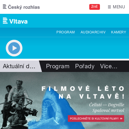
Přejít k hlavnímu obsahu
MENU
ŽIVĚ
PROGRAM
AUDIOARCHIV
KAMERY
Aktuální dění
Program
Pořady
Více
…