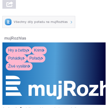
Všechny díly pořadu na mujRozhlas
mujRozhlas
Hry a četby
Krimi
Pohádky
Pořady
Živé vysílání