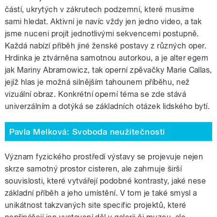
částí, ukrytých v zákrutech podzemní, které musíme
sami hledat. Aktivní je navíc vždy jen jedno video, a tak
jsme nuceni projít jednotlivými sekvencemi postupně.
Každá nabízí příběh jiné ženské postavy z různých oper.
Hrdinka je ztvárněna samotnou autorkou, a je alter egem
jak Mariny Abramowicz, tak operní zpěvačky Marie Callas,
jejíž hlas je možná silnějším tahounem příběhu, než
vizuální obraz. Konkrétní operní téma se zde stává
univerzálním a dotýká se základních otázek lidského bytí.
Pavla Melková: Svoboda neužitečnosti
Význam fyzického prostředí výstavy se projevuje nejen
skrze samotný prostor cisteren, ale zahrnuje širší
souvislosti, které vytvářejí podobné kontrasty, jaké nese
základní příběh a jeho umístění. V tom je také smysl a
unikátnost takzvaných site specific projektů, které