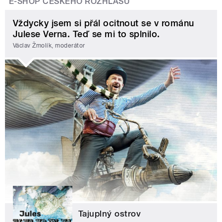
E-SHOP ČESKÉHO ROZHLASU
Vždycky jsem si přál ocitnout se v románu
Julese Verna. Teď se mi to splnilo.
Václav Žmolík, moderátor
Tajuplný ostrov