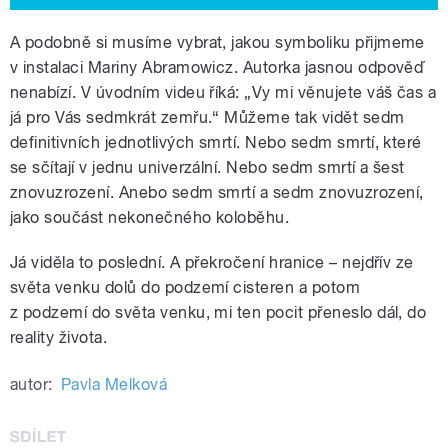
A podobně si musíme vybrat, jakou symboliku přijmeme
v instalaci Mariny Abramowicz. Autorka jasnou odpověď
nenabízí. V úvodním videu říká: „Vy mi věnujete váš čas a
já pro Vás sedmkrát zemřu.“ Můžeme tak vidět sedm
definitivních jednotlivých smrtí. Nebo sedm smrtí, které
se sčítají v jednu univerzální. Nebo sedm smrtí a šest
znovuzrození. Anebo sedm smrtí a sedm znovuzrození,
jako součást nekonečného koloběhu.
Já viděla to poslední. A překročení hranice – nejdřív ze
světa venku dolů do podzemí cisteren a potom
z podzemí do světa venku, mi ten pocit přeneslo dál, do
reality života.
autor:
Pavla Melková