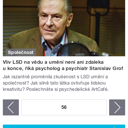
Společnost
Vliv LSD na vědu a umění není ani zdaleka
u konce, říká psycholog a psychiatr Stanislav Grof
Jak razantně proměnila zkušenost s LSD umění a
společnost? Jak silně tato látka ovlivňuje lidskou
kreativitu? Poslechněte si psychedelické ArtCafé.
STRÁNKY
56
n
zí