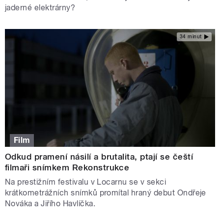
jaderné elektrárny?
34 minut
Film
Odkud pramení násilí a brutalita, ptají se čeští
filmaři snímkem Rekonstrukce
Na prestižním festivalu v Locarnu se v sekci
krátkometrážních snímků promítal hraný debut Ondřeje
Nováka a Jiřího Havlíčka.