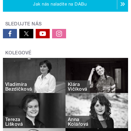
Jak nás naladíte na DABu
SLEDUJTE NÁS
KOLEGOVÉ
Vladimíra
Klára
Bezdíčková
Vičíková
Tereza
Anna
Lišková
Kolářová