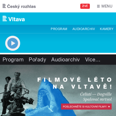
Přejít k hlavnímu obsahu
MENU
ŽIVĚ
PROGRAM
AUDIOARCHIV
KAMERY
Program
Pořady
Audioarchiv
Více
…