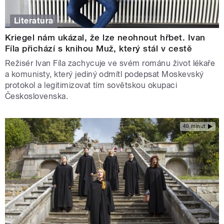
Literatura
Kriegel nám ukázal, že lze neohnout hřbet. Ivan
Fíla přichází s knihou Muž, který stál v cestě
Režisér Ivan Fíla zachycuje ve svém románu život lékaře
a komunisty, který jediný odmítl podepsat Moskevský
protokol a legitimizovat tím sovětskou okupaci
Československa.
40 minut