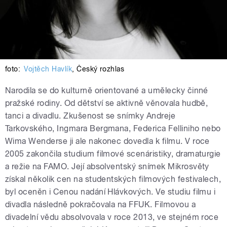
foto:
Vojtěch Havlík
,
Český rozhlas
Narodila se do kulturně orientované a umělecky činné
pražské rodiny. Od dětství se aktivně věnovala hudbě,
tanci a divadlu. Zkušenost se snímky Andreje
Tarkovského, Ingmara Bergmana, Federica Felliniho nebo
Wima Wenderse ji ale nakonec dovedla k filmu. V roce
2005 zakončila studium filmové scenáristiky, dramaturgie
a režie na FAMO. Její absolventský snímek Mikrosvěty
získal několik cen na studentských filmových festivalech,
byl oceněn i Cenou nadání Hlávkových. Ve studiu filmu i
divadla následně pokračovala na FFUK. Filmovou a
divadelní vědu absolvovala v roce 2013, ve stejném roce