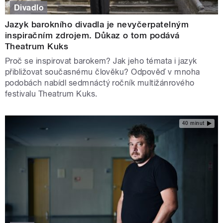
Divadlo
Jazyk barokního divadla je nevyčerpatelným
inspiračním zdrojem. Důkaz o tom podává
Theatrum Kuks
Proč se inspirovat barokem? Jak jeho témata i jazyk
přibližovat současnému člověku? Odpověď v mnoha
podobách nabídl sedmnáctý ročník multižánrového
festivalu Theatrum Kuks.
40 minut