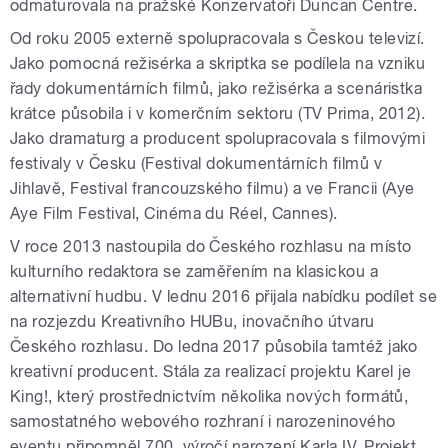
odmaturovala na pražské Konzervatoři Duncan Centre.
Od roku 2005 externě spolupracovala s Českou televizí.
Jako pomocná režisérka a skriptka se podílela na vzniku
řady dokumentárních filmů, jako režisérka a scenáristka
krátce působila i v komerčním sektoru (TV Prima, 2012).
Jako dramaturg a producent spolupracovala s filmovými
festivaly v Česku (Festival dokumentárních filmů v
Jihlavě, Festival francouzského filmu) a ve Francii (Aye
Aye Film Festival, Cinéma du Réel, Cannes).
V roce 2013 nastoupila do Českého rozhlasu na místo
kulturního redaktora se zaměřením na klasickou a
alternativní hudbu. V lednu 2016 přijala nabídku podílet se
na rozjezdu Kreativního HUBu, inovačního útvaru
Českého rozhlasu. Do ledna 2017 působila tamtéž jako
kreativní producent. Stála za realizací projektu Karel je
King!, který prostřednictvím několika nových formátů,
samostatného webového rozhraní i narozeninového
eventu připomněl 700. výročí narození Karla IV. Projekt