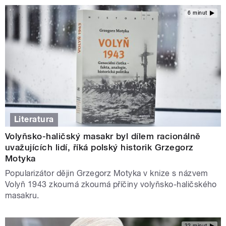
6 minut
Literatura
Volyňsko-haličský masakr byl dílem racionálně
uvažujících lidí, říká polský historik Grzegorz
Motyka
Popularizátor dějin Grzegorz Motyka v knize s názvem
Volyň 1943 zkoumá zkoumá příčiny volyňsko-haličského
masakru.
32 minut