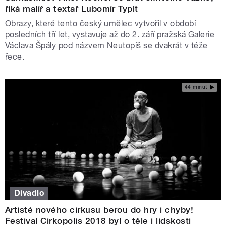
říká malíř a textař Lubomír Typlt
Obrazy, které tento český umělec vytvořil v období
posledních tří let, vystavuje až do 2. září pražská Galerie
Václava Špály pod názvem Neutopíš se dvakrát v téže
řece.
44 minut
Divadlo
Artisté nového cirkusu berou do hry i chyby!
Festival Cirkopolis 2018 byl o těle i lidskosti