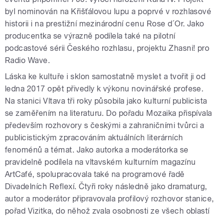
byl nominován na Křišťálovou lupu a poprvé v rozhlasové
historii i na prestižní mezinárodní cenu Rose d´Or. Jako
producentka se výrazně podílela také
na pilotní
podcastové sérii Českého rozhlasu
, projektu Zhasni! pro
Radio Wave.
Láska ke kultuře i sklon samostatně myslet a tvořit ji od
ledna 2017 opět přivedly k výkonu novinářské profese.
Na stanici Vltava tři roky působila jako kulturní publicista
se zaměřením na literaturu. Do pořadu Mozaika přispívala
především rozhovory s českými a zahraničními tvůrci a
publicistickým zpracováním aktuálních literárních
fenoménů a témat. Jako autorka a moderátorka se
pravidelně podílela na vltavském kulturním magazínu
ArtCafé, spolupracovala také na programové řadě
Divadelních Reflexí.
Čtyři roky následně jako dramaturg,
autor a moderátor připravovala profilový rozhovor stanice,
pořad Vizitka, do něhož zvala osobnosti ze všech oblastí