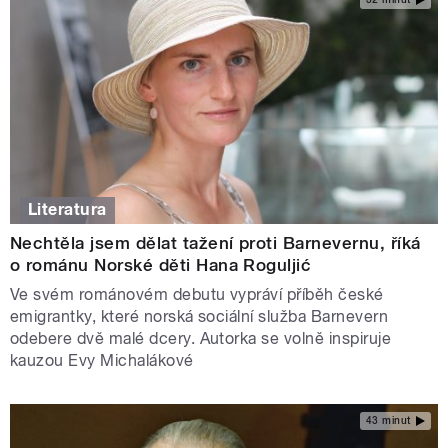
Literatura
Nechtěla jsem dělat tažení proti Barnevernu, říká
o románu Norské děti Hana Roguljić
Ve svém románovém debutu vypráví příběh české
emigrantky, které norská sociální služba Barnevern
odebere dvě malé dcery. Autorka se volně inspiruje
kauzou Evy Michalákové
43 minut