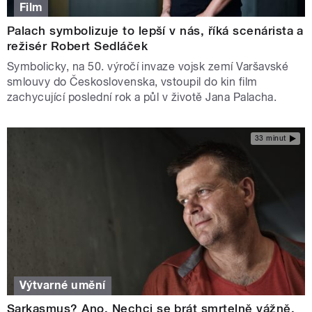
Film
Palach symbolizuje to lepší v nás, říká scenárista a
režisér Robert Sedláček
Symbolicky, na 50. výročí invaze vojsk zemí Varšavské
smlouvy do Československa, vstoupil do kin film
zachycující poslední rok a půl v životě Jana Palacha.
33 minut
Výtvarné umění
Sarkasmus? Ano. Nechci se brát smrtelně vážně,