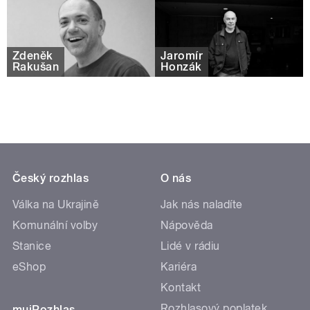
Zdeněk
Jaromír
Rakušan
Honzák
Český rozhlas
O nás
Válka na Ukrajině
Jak nás naladíte
Komunální volby
Nápověda
Stanice
Lidé v rádiu
eShop
Kariéra
Kontakt
Rozhlasový poplatek
mujRozhlas