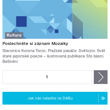
Kultura
Poslechněte si záznam Mozaiky
Slavonice Korona Torzo. Pražské pasáže: Světozor. Svět
staré japonské poezie – ilustrovaná publikace Sto básní.
BáSnění
STRÁNKY
1
n
Jak nás naladíte na DABu