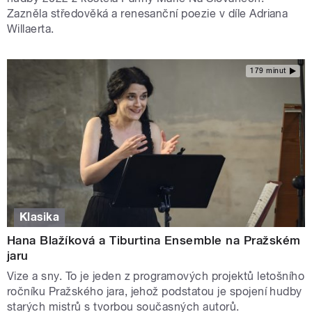
Zazněla středověká a renesanční poezie v díle Adriana
Willaerta.
179 minut
Klasika
Hana Blažíková a Tiburtina Ensemble na Pražském
jaru
Vize a sny. To je jeden z programových projektů letošního
ročníku Pražského jara, jehož podstatou je spojení hudby
starých mistrů s tvorbou současných autorů.