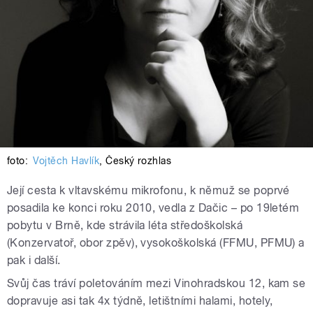
foto:
Vojtěch Havlík
,
Český rozhlas
Její cesta k vltavskému mikrofonu, k němuž se poprvé
posadila ke konci roku 2010, vedla z Dačic – po 19letém
pobytu v Brně, kde strávila léta středoškolská
(Konzervatoř, obor zpěv), vysokoškolská (FFMU, PFMU) a
pak i další.
Svůj čas tráví poletováním mezi Vinohradskou 12, kam se
dopravuje asi tak 4x týdně, letištními halami, hotely,