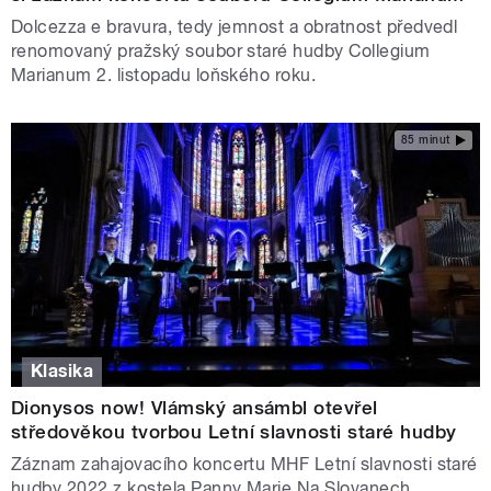
Dolcezza e bravura, tedy jemnost a obratnost předvedl
renomovaný pražský soubor staré hudby Collegium
Marianum 2. listopadu loňského roku.
85 minut
Klasika
Dionysos now! Vlámský ansámbl otevřel
středověkou tvorbou Letní slavnosti staré hudby
Záznam zahajovacího koncertu MHF Letní slavnosti staré
hudby 2022 z kostela Panny Marie Na Slovanech.