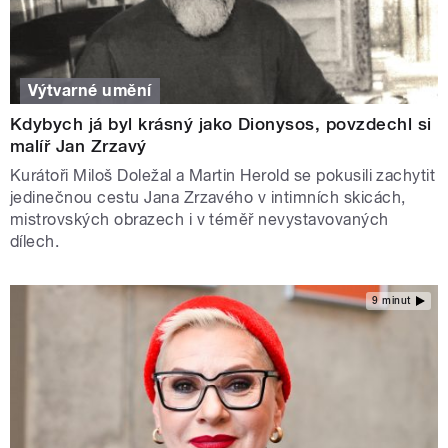
Výtvarné umění
Kdybych já byl krásný jako Dionysos, povzdechl si
malíř Jan Zrzavý
Kurátoři Miloš Doležal a Martin Herold se pokusili zachytit
jedinečnou cestu Jana Zrzavého v intimních skicách,
mistrovských obrazech i v téměř nevystavovaných
dílech.
9 minut