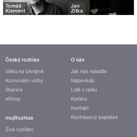
Tomáš
Jan
Klement
Zítka
Český rozhlas
O nás
Válka na Ukrajině
Jak nás naladíte
Komunální volby
Nápověda
Stanice
Lidé v rádiu
eShop
Kariéra
Kontakt
Rozhlasový poplatek
mujRozhlas
Živé vysílání