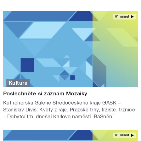
61 minut
Kultura
Poslechněte si záznam Mozaiky
Kutnohorská Galerie Středočeského kraje GASK –
Stanislav Diviš: Květy z ráje. Pražské trhy, tržiště, tržnice
– Dobytčí trh, dnešní Karlovo náměstí. BáSnění
61 minut