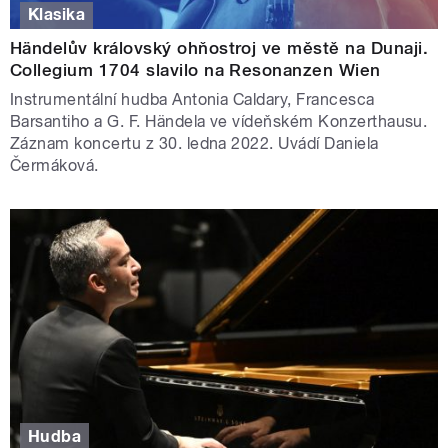
Klasika
Händelův královský ohňostroj ve městě na Dunaji.
Collegium 1704 slavilo na Resonanzen Wien
Instrumentální hudba Antonia Caldary, Francesca
Barsantiho a G. F. Händela ve vídeňském Konzerthausu.
Záznam koncertu z 30. ledna 2022. Uvádí Daniela
Čermáková.
Hudba