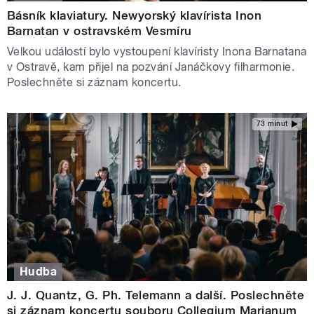
Básník klaviatury. Newyorský klavírista Inon
Barnatan v ostravském Vesmíru
Velkou událostí bylo vystoupení klavíristy Inona Barnatana
v Ostravě, kam přijel na pozvání Janáčkovy filharmonie.
Poslechněte si záznam koncertu.
73 minut
Hudba
J. J. Quantz, G. Ph. Telemann a další. Poslechněte
si záznam koncertu souboru Collegium Marianum