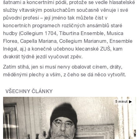
šatnami a koncertními pódii, protože se vedle hlasatelské
služby vltavským posluchačům současně věnuje i své
původní profesi – její jméno tak můžete číst v
koncertních programech rozličných ansámblů staré
hudby (Collegium 1704, Tiburtina Ensemble, Musica
Florea, Capella Mariana, Collegium Marianum, Ensemble
Inégal, aj.) a konečně učebnou klecanské ZUŠ, kam
dvakrát týdně jezdí vyučovat zpěv.
Zatím stíhá, jen si musí nervy obalovat cínem, dráty,
měděnými plechy a vším, z čeho se dá něco vytvořit.
VŠECHNY ČLÁNKY
5 minut