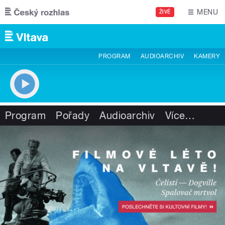
Přejít k hlavnímu obsahu
MENU
ŽIVĚ
PROGRAM
AUDIOARCHIV
KAMERY
Program
Pořady
Audioarchiv
Více
…