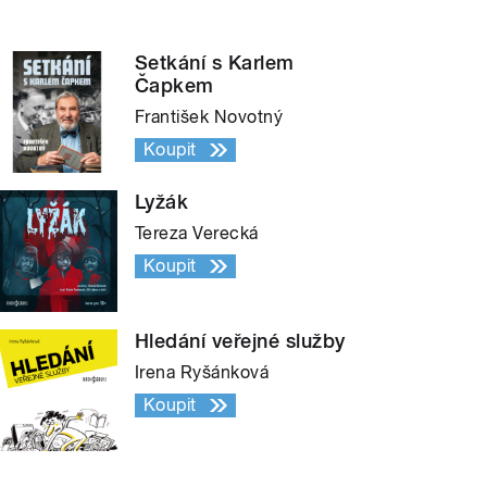
Setkání s Karlem
Čapkem
František Novotný
Koupit
Lyžák
Tereza Verecká
Koupit
Hledání veřejné služby
Irena Ryšánková
Koupit