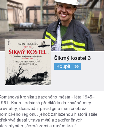
Šikmý kostel 3
Koupit
Románová kronika ztraceného města - léta 1945–
1961. Karin Lednická předkládá do značné míry
převratný, dosavadní paradigma měnící obraz
hornického regionu, jehož zahlazenou historii stále
překrývá tlustá vrstva mýtů a zakořeněných
stereotypů o „černé zemi a rudém kraji“.