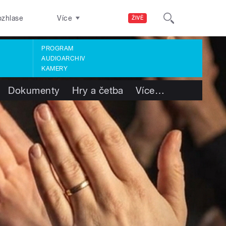
ozhlase
Více
ŽIVĚ
PROGRAM
AUDIOARCHIV
KAMERY
Dokumenty
Hry a četba
Více
…