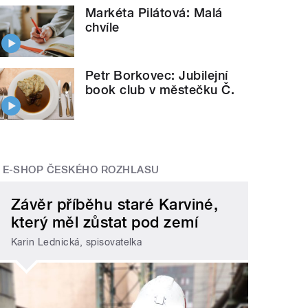
Markéta Pilátová: Malá
chvíle
Petr Borkovec: Jubilejní
book club v městečku Č.
E-SHOP ČESKÉHO ROZHLASU
Závěr příběhu staré Karviné,
který měl zůstat pod zemí
Karin Lednická, spisovatelka