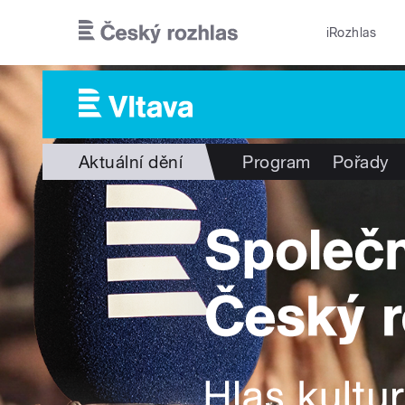
Přejít k hlavnímu obsahu
iRozhlas
Aktuální dění
Program
Pořady