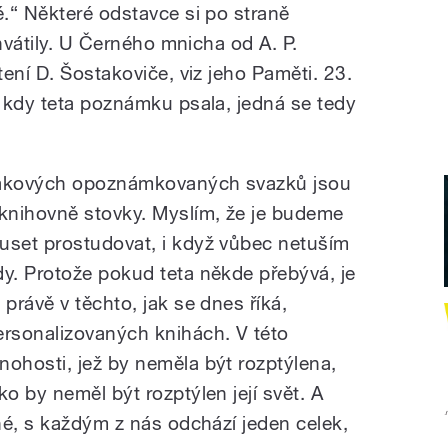
.“ Některé odstavce si po straně
chvátily. U Černého mnicha od A. P.
ení D. Šostakoviče, viz jeho Paměti. 23.
 kdy teta poznámku psala, jedná se tedy
akových opoznámkovaných svazků jsou
 knihovně stovky. Myslím, že je budeme
uset prostudovat, i když vůbec netuším
dy. Protože pokud teta někde přebývá, je
 právě v těchto, jak se dnes říká,
ersonalizovaných knihách. V této
nohosti, jež by neměla být rozptýlena,
ako by neměl být rozptýlen její svět. A
né, s každým z nás odchází jeden celek,