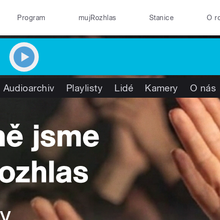
Program
mujRozhlas
Stanice
O r
Audioarchiv
Playlisty
Lidé
Kamery
O nás