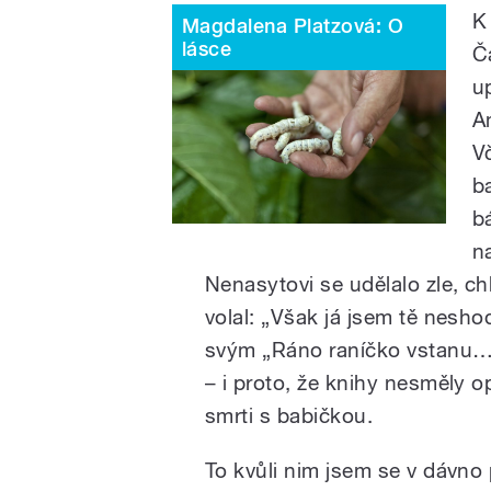
K
Magdalena Platzová: O
lásce
Č
u
A
V
b
b
na
Nenasytovi se udělalo zle, ch
volal: „Však já jsem tě neshod
svým „Ráno raníčko vstanu…“ b
– i proto, že knihy nesměly o
smrti s babičkou.
To kvůli nim jsem se v dávno 