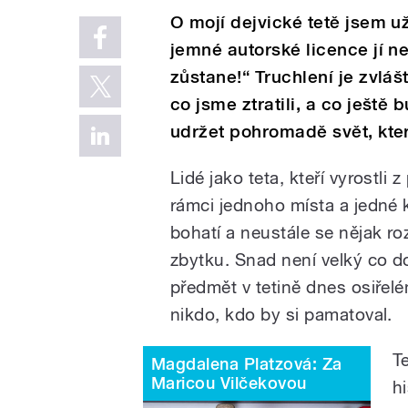
O mojí dejvické tetě jsem u
jemné autorské licence jí nev
zůstane!“ Truchlení je zvlá
co jsme ztratili, a co ještě
udržet pohromadě svět, kter
Lidé jako teta, kteří vyrostli 
rámci jednoho místa a jedné ku
bohatí a neustále se nějak roz
zbytku. Snad není velký co d
předmět v tetině dnes osiřelé
nikdo, kdo by si pamatoval.
T
Magdalena Platzová: Za
Maricou Vilčekovou
h