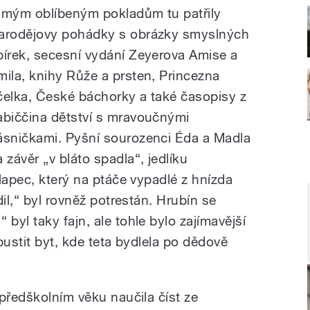
 mým oblíbeným pokladům tu patřily
arodějovy pohádky s obrázky smyslných
pírek, secesní vydání Zeyerova Amise a
mila, knihy Růže a prsten, Princezna
čelka, České báchorky a také časopisy z
abiččina dětství s mravoučnými
ásničkami. Pyšní sourozenci Éda a Madla
 závěr „v bláto spadla“, jedlíku
lapec, který na ptáče vypadlé z hnízda
il,“ byl rovněž potrestán. Hrubín se
yl taky fajn, ale tohle bylo zajímavější
pustit byt, kde teta bydlela po dědově
předškolním věku naučila číst ze