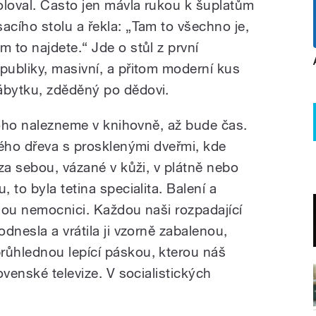
oloval. Často jen mávla rukou k šuplatům
sacího stolu a řekla: „Tam to všechno je,
am to najdete.“ Jde o stůl z první
epubliky, masivní, a přitom moderní kus
ábytku, zděděný po dědovi.
toho nalezneme v knihovně, až bude čas.
vého dřeva s prosklenými dveřmi, kde
za sebou, vázané v kůži, v plátně nebo
 to byla tetina specialita. Balení a
nou nemocnici. Každou naši rozpadající
dnesla a vrátila ji vzorně zabalenou,
ůhlednou lepící páskou, kterou náš
ovenské televize. V socialistických