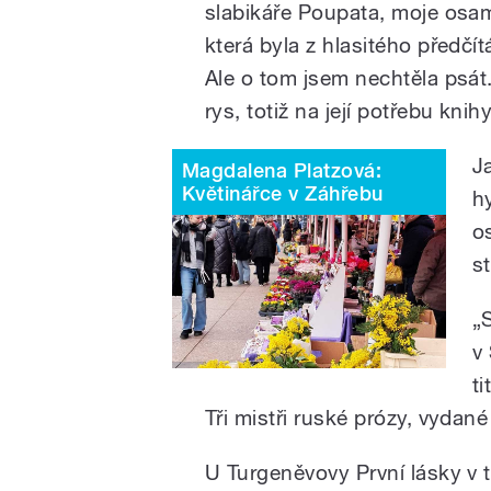
slabikáře Poupata, moje osa
která byla z hlasitého předčít
Ale o tom jsem nechtěla psát
rys, totiž na její potřebu kni
J
Magdalena Platzová:
Květinářce v Záhřebu
h
o
s
„
v
ti
Tři mistři ruské prózy, vydan
U Turgeněvovy První lásky v 