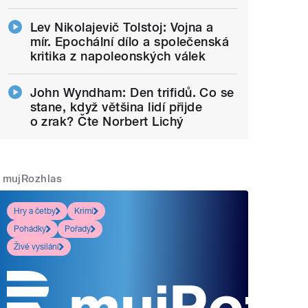
Lev Nikolajevič Tolstoj: Vojna a
mír. Epochální dílo a společenská
kritika z napoleonských válek
John Wyndham: Den trifidů. Co se
stane, když většina lidí přijde
o zrak? Čte Norbert Lichý
mujRozhlas
Hry a četby
Krimi
Pohádky
Pořady
Živé vysílání