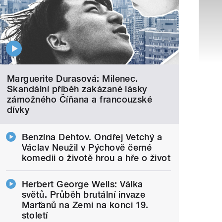
Marguerite Durasová: Milenec.
Skandální příběh zakázané lásky
zámožného Číňana a francouzské
dívky
Benzína Dehtov. Ondřej Vetchý a
Václav Neužil v Pýchově černé
komedii o životě hrou a hře o život
Herbert George Wells: Válka
světů. Průběh brutální invaze
Marťanů na Zemi na konci 19.
století