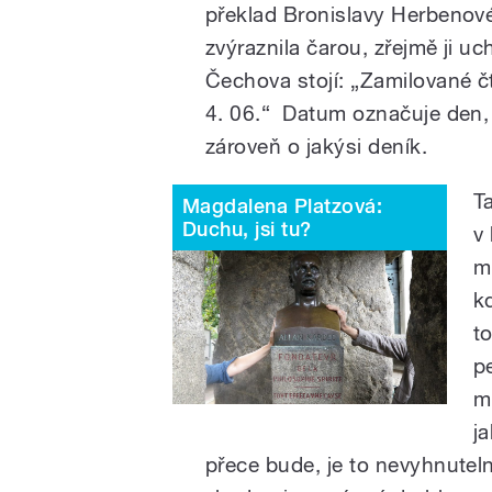
překlad Bronislavy Herbenové
zvýraznila čarou, zřejmě ji u
Čechova stojí: „Zamilované čt
4. 06.“ Datum označuje den,
zároveň o jakýsi deník.
T
Magdalena Platzová:
Duchu, jsi tu?
v
m
k
to
p
m
j
přece bude, je to nevyhnutel