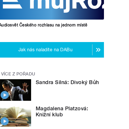
Audiosvět Českého rozhlasu na jednom místě
Jak nás naladíte na DABu
VÍCE Z POŘADU
Sandra Silná: Divoký Bůh
Magdalena Platzová:
Knižní klub