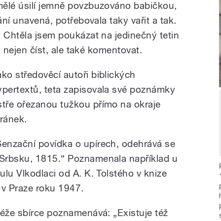
mělé úsilí jemně povzbuzováno babičkou,
ání unavená, potřebovala taky vařit a tak.
. Chtěla jsem poukázat na jedinečný tetin
hy nejen číst, ale také komentovat.
ako středověcí autoři biblických
ypertextů, teta zapisovala své poznámky
stře ořezanou tužkou přímo na okraje
tránek.
Senzační povídka o upírech, odehrává se
 Srbsku, 1815.“ Poznamenala například u
tulu Vlkodlaci od A. K. Tolstého v knize
é v Praze roku 1947.
téže sbírce poznamenává: „Existuje též