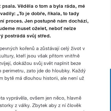
ž psala. Věděla o tom a byla ráda, mé
adily: „To je dobře, říkala, to tady
štní proces. Jen postupně nám dochází,
 budeme muset oželet, neboť nelze
ý postrádá svůj střed.
z pevných kořenů a zůstávají celý život v
ltury, kteří jsou však přitom vnitřně
víjejí, dokážou svůj svět naplnit beze
o perimetru, zato jde do hloubky. Každý
m bytě má dlouhou historii, ale není už
eta vyprávěla, ovšem jen něco, hlavně
istorky z války. Zbytek aby z ní člověk