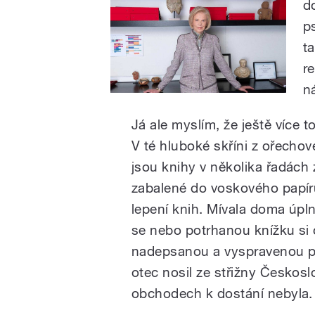
d
p
t
r
n
Já ale myslím, že ještě více 
V té hluboké skříni z ořecho
jsou knihy v několika řadách 
zabalené do voskového papíru,
lepení knih. Mívala doma úpl
se nebo potrhanou knížku si o
nadepsanou a vyspravenou pr
otec nosil ze střižny Českosl
obchodech k dostání nebyla.