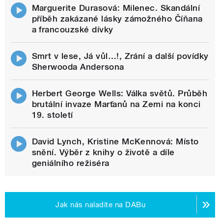
Marguerite Durasová: Milenec. Skandální
příběh zakázané lásky zámožného Číňana
a francouzské dívky
Smrt v lese, Já vůl…!, Zrání a další povídky
Sherwooda Andersona
Herbert George Wells: Válka světů. Průběh
brutální invaze Marťanů na Zemi na konci
19. století
David Lynch, Kristine McKennová: Místo
snění. Výběr z knihy o životě a díle
geniálního režiséra
Jak nás naladíte na DABu