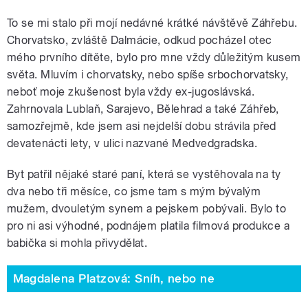
To se mi stalo při mojí nedávné krátké návštěvě Záhřebu.
Chorvatsko, zvláště Dalmácie, odkud pocházel otec
mého prvního dítěte, bylo pro mne vždy důležitým kusem
světa. Mluvím i chorvatsky, nebo spíše srbochorvatsky,
neboť moje zkušenost byla vždy ex-jugoslávská.
Zahrnovala Lublaň, Sarajevo, Bělehrad a také Záhřeb,
samozřejmě, kde jsem asi nejdelší dobu strávila před
devatenácti lety, v ulici nazvané Medvedgradska.
Byt patřil nějaké staré paní, která se vystěhovala na ty
dva nebo tři měsíce, co jsme tam s mým bývalým
mužem, dvouletým synem a pejskem pobývali. Bylo to
pro ni asi výhodné, podnájem platila filmová produkce a
babička si mohla přivydělat.
Magdalena Platzová: Sníh, nebo ne