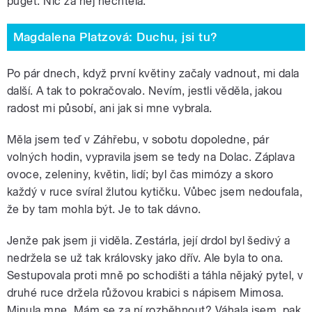
pugét. Nic za něj nechtěla.
Magdalena Platzová: Duchu, jsi tu?
Po pár dnech, když první květiny začaly vadnout, mi dala
další. A tak to pokračovalo. Nevím, jestli věděla, jakou
radost mi působí, ani jak si mne vybrala.
Měla jsem teď v Záhřebu, v sobotu dopoledne, pár
volných hodin, vypravila jsem se tedy na Dolac. Záplava
ovoce, zeleniny, květin, lidí; byl čas mimózy a skoro
každý v ruce svíral žlutou kytičku. Vůbec jsem nedoufala,
že by tam mohla být. Je to tak dávno.
Jenže pak jsem ji viděla. Zestárla, její drdol byl šedivý a
nedržela se už tak královsky jako dřív. Ale byla to ona.
Sestupovala proti mně po schodišti a táhla nějaký pytel, v
druhé ruce držela růžovou krabici s nápisem Mimosa.
Minula mne. Mám se za ní rozběhnout? Váhala jsem, pak