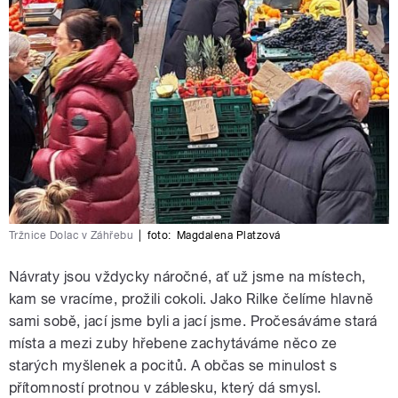
Tržnice Dolac v Záhřebu
|
foto:
Magdalena Platzová
Návraty jsou vždycky náročné, ať už jsme na místech,
kam se vracíme, prožili cokoli. Jako Rilke čelíme hlavně
sami sobě, jací jsme byli a jací jsme. Pročesáváme stará
místa a mezi zuby hřebene zachytáváme něco ze
starých myšlenek a pocitů. A občas se minulost s
přítomností protnou v záblesku, který dá smysl.