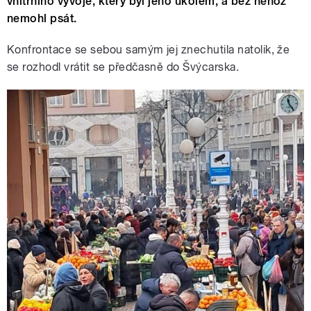
vnitřního vývoje, který byl jeho úkolem, a bez něhož
nemohl psát.
Konfrontace se sebou samým jej znechutila natolik, že
se rozhodl vrátit se předčasně do Švýcarska.