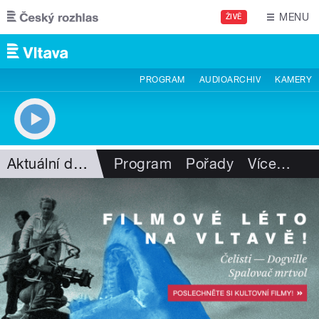
Přejít k hlavnímu obsahu
MENU
ŽIVĚ
PROGRAM
AUDIOARCHIV
KAMERY
Aktuální dění
Program
Pořady
Více
…