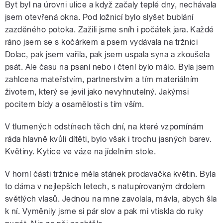
Byt byl na úrovni ulice a když začaly teplé dny, nechávala
jsem otevřená okna. Pod ložnicí bylo slyšet bublání
zazděného potoka. Zažili jsme sníh i počátek jara. Každé
ráno jsem se s kočárkem a psem vydávala na tržnici
Dolac, pak jsem vařila, pak jsem uspala syna a zkoušela
psát. Ale času na psaní nebo i čtení bylo málo. Byla jsem
zahlcena mateřstvím, partnerstvím a tím materiálním
životem, který se jevil jako nevyhnutelný. Jakýmsi
pocitem bídy a osamělosti s tím vším.
V tlumených odstínech těch dní, na které vzpomínám
ráda hlavně kvůli dítěti, bylo však i trochu jasných barev.
Květiny. Kytice ve váze na jídelním stole.
V horní části tržnice měla stánek prodavačka květin. Byla
to dáma v nejlepších letech, s natupírovaným drdolem
světlých vlasů. Jednou na mne zavolala, mávla, abych šla
k ní. Vyměnily jsme si pár slov a pak mi vtiskla do ruky